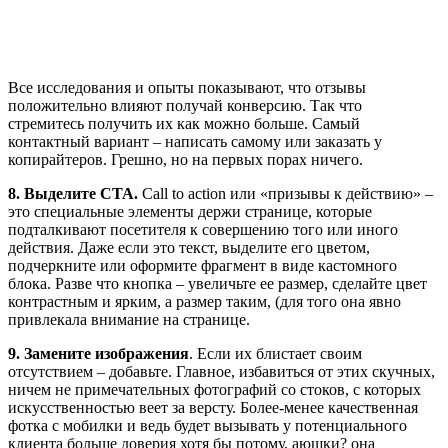
Все исследования и опыты показывают, что отзывы
положительно влияют получай конверсию. Так что
стремитесь получить их как можно больше. Самый
контактный вариант – написать самому или заказать у
копирайтеров. Грешно, но на первых порах ничего.
8. Выделите CTA.
Call to action или «призывы к действию» –
это специальные элементы держи странице, которые
подталкивают посетителя к совершению того или иного
действия. Даже если это текст, выделите его цветом,
подчеркните или оформите фрагмент в виде кастомного
блока. Разве что кнопка – увеличьте ее размер, сделайте цвет
контрастным и ярким, а размер таким, (для того она явно
привлекала внимание на странице.
9.
Замените изображения
. Если их блистает своим
отсутствием – добавьте. Главное, избавиться от этих скучных,
ничем не примечательных фотографий со стоков, с которых
искусственностью веет за версту. Более-менее качественная
фотка с мобилки и ведь будет вызывать у потенциального
клиента больше доверия хотя бы потому, аюшки? она