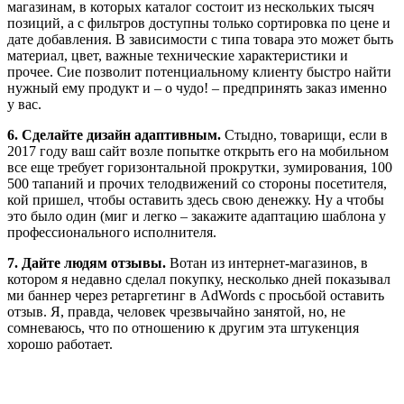
магазинам, в которых каталог состоит из нескольких тысяч
позиций, а с фильтров доступны только сортировка по цене и
дате добавления. В зависимости с типа товара это может быть
материал, цвет, важные технические характеристики и
прочее. Сие позволит потенциальному клиенту быстро найти
нужный ему продукт и – о чудо! – предпринять заказ именно
у вас.
6. Сделайте дизайн адаптивным.
Стыдно, товарищи, если в
2017 году ваш сайт возле попытке открыть его на мобильном
все еще требует горизонтальной прокрутки, зумирования, 100
500 тапаний и прочих телодвижений со стороны посетителя,
кой пришел, чтобы оставить здесь свою денежку. Ну а чтобы
это было один (миг и легко – закажите адаптацию шаблона у
профессионального исполнителя.
7.
Дайте людям отзывы.
Вотан из интернет-магазинов, в
котором я недавно сделал покупку, несколько дней показывал
ми баннер через ретаргетинг в AdWords с просьбой оставить
отзыв. Я, правда, человек чрезвычайно занятой, но, не
сомневаюсь, что по отношению к другим эта штукенция
хорошо работает.