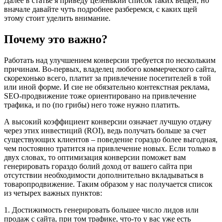
Далее в статье я приведу целенький список таких вещей, но
вначале давайте чуть подробнее разберемся, с каких щей
этому стоит уделить внимание.
Почему это важно?
Работать над улучшением конверсии требуется по нескольким
причинам. Во-первых, владелец любого коммерческого сайта,
скорехонько всего, платит за привлечение посетителей в той
или иной форме. И сие не обязательно контекстная реклама,
SEO-продвижение тоже ориентировано на привлечение
трафика, и по (по грибы) него тоже нужно платить.
А высокий коэффициент конверсии означает лучшую отдачу
через этих инвестиций (ROI), ведь получать больше за счет
существующих клиентов – поведение гораздо более выгодная,
чем постоянно тратится на привлечение новых. Если только в
двух словах, то оптимизация конверсии поможет вам
генерировать гораздо болий доход от вашего сайта при
отсутствии необходимости дополнительно вкладываться в
товаропродвижение. Таким образом у нас получается список
из четырех важных пунктов:
1. Достижимость генерировать большее число лидов или
продаж с сайта, при том трафике, что-то у вас уже есть