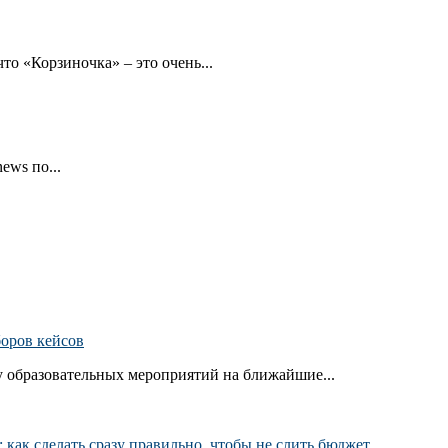
то «Корзиночка» – это очень...
ews по...
боров кейсов
 образовательных мероприятий на ближайшие...
как сделать сразу правильно, чтобы не слить бюджет