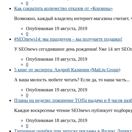
0
Как сократить количество отказов от «Корзины»
Возможно, каждый владелец интернет-магазина считает, ч
Опубликован 19 августа, 2019
0
#SEOnews14: мы празднуем – вы получаете подарки!
У SEOnews сегодняшнее день рождения! Уже 14 лет SEOn
Опубликован 19 августа, 2019
0
5 книг от эксперта: Андрей Калинин (Mail.ru Group)
А ваша милость любите читать? Если да, то наша часть...
Опубликован 19 августа, 2019
0
Планы на неделю: покорение ТОПа выдачи и 8 часов раз
Каждое воскресенье чтение SEOnews публикует подборку
Опубликован 18 августа, 2019
0
Типичные ошибки при запуске рекламы в Яндекс.Директ: 