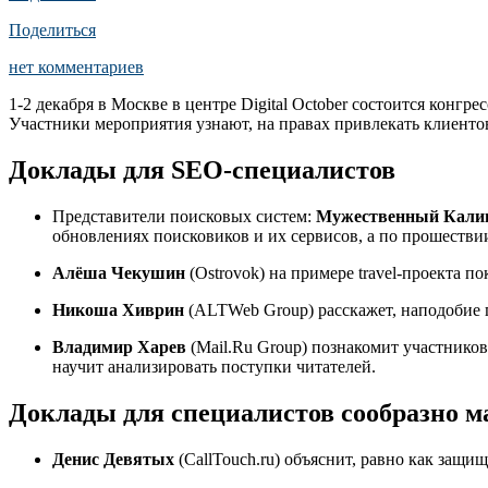
Поделиться
нет комментариев
1-2 декабря в Москве в центре Digital October состоится конгр
Участники мероприятия узнают, на правах привлекать клиенто
Доклады для SEO-специалистов
Представители поисковых систем:
Мужественный Кали
обновлениях поисковиков и их сервисов, а по прошестви
Алёша Чекушин
(Ostrovok) на примере travel-проекта 
Никоша Хиврин
(ALTWeb Group) расскажет, наподобие 
Владимир Харев
(Mail.Ru Group) познакомит участнико
научит анализировать поступки читателей.
Доклады для специалистов сообразно м
Денис Девятых
(CallTouch.ru) объяснит, равно как защ