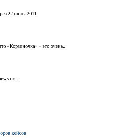
ез 22 июня 2011...
то «Корзиночка» – это очень...
ews по...
боров кейсов