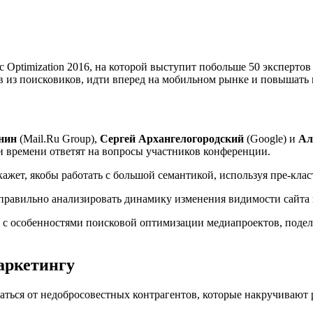
есс Optimization 2016, на которой выступит побольше 50 эксперт
в из поисковиков, идти вперед на мобильном рынке и повышать
нин
(Mail.Ru Group),
Сергей Архангелогородский
(Google) и
Ал
и времени ответят на вопросы участников конференции.
покажет, якобы работать с большой семантикой, используя пре-кл
правильно анализировать динамику изменения видимости сайта 
в с особенностями поисковой оптимизации медиапроектов, подел
аркетингу
ищаться от недобросовестных контрагентов, которые накручивают