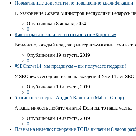
Нормативные документы по повышению квалификации
1. Узаконение Совета Министров Республики Беларусь чер
Опубликован 8 января, 2024
0
Как сократить количество отказов от «Корзины»
Возможно, каждый владелец интернет-магазина считает, ч
Опубликован 19 августа, 2019
0
#SEOnews14: мы празднуем – вы получаете подарки!
У SEOnews сегодняшнее день рождения! Уже 14 лет SEOn
Опубликован 19 августа, 2019
0
5 книг от эксперта: Андрей Калинин (Mail.ru Group)
А ваша милость любите читать? Если да, то наша часть...
Опубликован 19 августа, 2019
0
Планы на неделю: покорение ТОПа выдачи и 8 часов раз