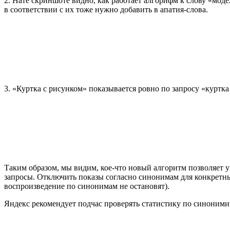
2. Нате скриншоте видно, как работает алгорифм к слову «мод
в соответствии с их тоже нужно добавить в апатия-слова.
3. «Куртка с рисунком» показывается ровно по запросу «куртк
Таким образом, мы видим, кое-что новый алгоритм позволяет у
запросы. Отключить показы согласно синонимам для конкретны
воспроизведение по синонимам не остановят).
Яндекс рекомендует подчас проверять статистику по синоними