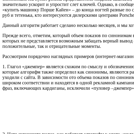
значительно ускорит и упростит слет ключей. Однако, в сообщ
«купить машинку Порше Кайен» – до конца ногтей разные по см
руб и тетенька, кто интересуются дилерскими центрами Porsche
Данный алгоритм работает сделано несколько месяцев, и мы хо
Прежде всего, отметим, который объем показов по синонимам в
которых не представляется возможным забацать верный вывод 
положительные, так и отрицательные моменты.
Рассмотрим порядочно наглядных примеров (интернет-магазин
1. Глагол «джемпер» является схожим по смыслу и обозначению
которые алгорифм также определил как синонимы, являются ра
уходили с сайта. В зависимости ото объема показов по синони
широком соответствии и находятся в одной рекламной кампани
фраз, включающих кардиганы, исключили «пуловер –джемпер»