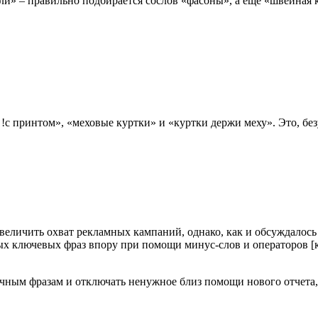
ели» – правильно подбирается сослов «фасоны», а еще «швейная 
а !с принтом», «меховые куртки» и «куртки держи меху». Это, б
величить охват рекламных кампаний, однако, как и обсуждалось
х ключевых фраз впору при помощи минус-слов и операторов [кв
чным фразам и отключать ненужное близ помощи нового отчета, 