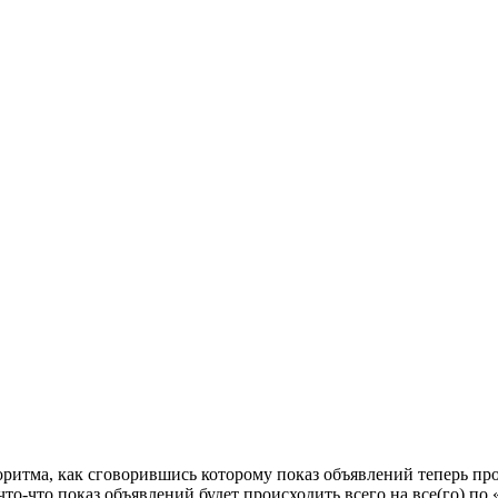
оритма, как сговорившись которому показ объявлений теперь про
 что-что показ объявлений будет происходить всего на все(го)