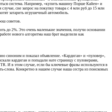
озиться система. Например, «купить машину Порше Кайен» и
лучае, сие запрос на покупку товара с 4 млн руб до 15 млн
 хотят затарить игрушечный автомобиль.
рош советов.
оть до 2%. Это очень маленькие значения, получи основании
 работе нового алгоритма наш брат выделили как
очно синоним и показал объявление. «Кардиган» и «пуловер»,
скали кардиган и попадали нате страницу с пуловерами,
CTR. И в этом случае, если бы ключевые фразы используются в
ь-слова. Конкретно в нашем случае наша сестра из поисковых