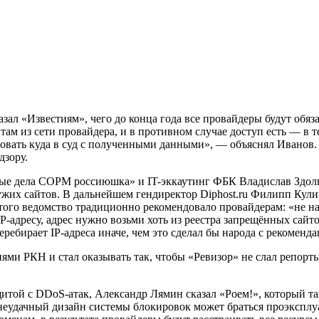
азал «Известиям», чего до конца года все провайдеры будут обя
ам из сети провайдера, и в противном случае доступ есть — в 
вать куда в суд с полученными данными», — объяснял Иванов. 
дзору.
ные дела СОРМ россиюшка» и IT-эккаутинг ФБК Владислав Здоль
ужих сайтов. В дальнейшем гендиректор Diphost.ru Филипп Кулин 
ого ведомство традиционно рекомендовало провайдерам: «не над
IP-адресу, адрес нужно возьми хоть из реестра запрещённых са
ребирает IP-адреса иначе, чем это сделал бы народа с рекоменд
ями РКН и стал оказывать так, чтобы «Ревизор» не слал репорт
ащитой с DDoS-атак, Александр Лямин сказал «Роем!», который 
к неудачный дизайн системы блокировок может браться проэкспл