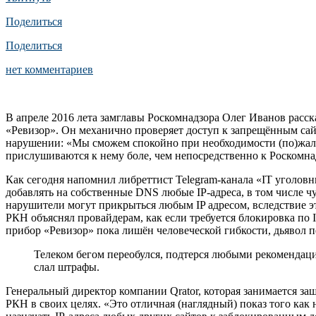
Поделиться
Поделиться
нет комментариев
В апреле 2016 лета замглавы Роскомнадзора Олег Иванов расск
«Ревизор». Он механично проверяет доступ к запрещённым сайт
нарушении: «Мы сможем спокойно при необходимости (по)жало
прислушиваются к нему боле, чем непосредственно к Роскомна
Как сегодня напомнил либреттист Telegram-канала «IT уголов
добавлять на собственные DNS любые IP-адреса, в том числе ч
нарушители могут прикрыться любым IP адресом, вследствие эт
РКН объяснял провайдерам, как если требуется блокировка по 
прибор «Ревизор» пока лишён человеческой гибкости, дьявол пе
Телеком бегом переобулся, подтерся любыми рекомендаци
слал штрафы.
Генеральный директор компании Qrator, которая занимается з
РКН в своих целях. «Это отличная (наглядный) показ того ка