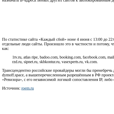
назначать IP-адреса любых других сайтов к заблокированным до
По статистике сайта «Каждый сбой» ноне 4 июня с 13:00 до 2
отдельные люди сайты. Произошло это в частности и потому, чт
как:
1tv.ru, atlas ripe, badoo.com, booking.com, facebook.com, mail.
rzd.ru, sipnet.ru, skbkontur.ru, vasexperts.ru, vk.com.
Трансцендентно российские провайдеры могли бы пренебречь д
dymoff.space, а вышеперечисленным разрешённым в РФ проекта
«Ревизора», с его независимой логикой сопоставления IP, либо 
Источник:
roem.ru