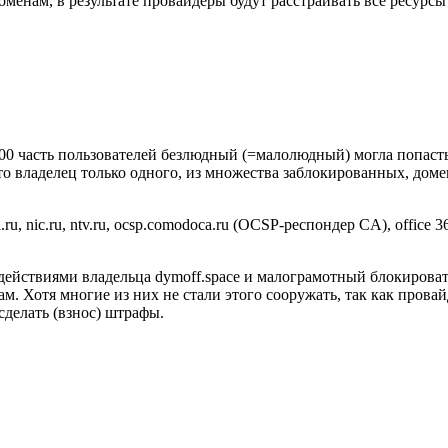
менам, в результате провайдеры будут расстраивать все ресурсы
2:00 часть пользователей безлюдный (=малолюдный) могла попас
о владелец только одного, из множества заблокированных, домен
ru, nic.ru, ntv.ru, ocsp.comodoca.ru (OCSP-респондер CA), office 365, o
ействиями владельца dymoff.space и малограмотный блокироват
м. Хотя многие из них не стали этого сооружать, так как пров
сделать (взнос) штрафы.