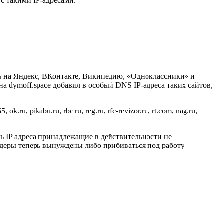
 с такими IP-адресами.
ть на Яндекс, ВКонтакте, Википедию, «Одноклассники» и
а dymoff.space добавил в особый DNS IP-адреса таких сайтов,
k.ru, pikabu.ru, rbc.ru, reg.ru, rfc-revizor.ru, rt.com, nag.ru,
ь IP адреса принадлежащие в действительности не
айдеры теперь вынуждены либо прибиваться под работу