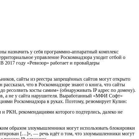
заны назначить у себя программно-аппаратный комплекс
территориальное управление Роскомнадзора уходит отбой о
В 2017 году «Ревизор» работает и провайдеры
ников, сайты из реестра запрещённых сайтов могут открыто
рассказал, что в Роскомнадзоре знают о книга, что сайты
о ресолвить хосты самим» (обнаруживать IP адрес по домену).
йтов, а не у сайта нарушителя. Выработанный «МФИ Софт»
ациями Роскомнадзора в руках. Поэтому, резюмирует Кулин:
ы и РКН, рекомендациями которого подтерлись, далеко не
таким образом злоумышленники могут использовать блокировки
уатирован […]», — речь идёт о том, что злоумышленники могут