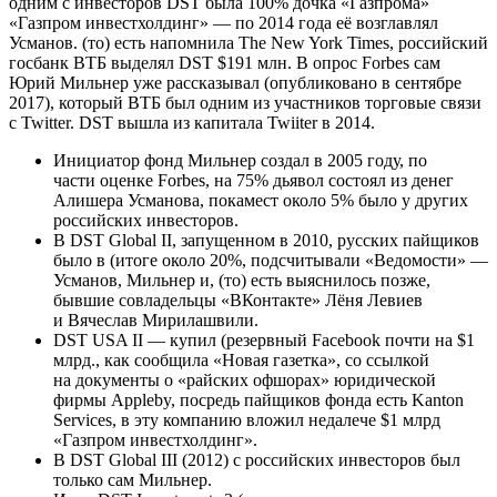
одним с инвесторов DST была 100% дочка «Газпрома»
«Газпром инвестхолдинг» — по 2014 года её возглавлял
Усманов. (то) есть напомнила The New York Times, российский
госбанк ВТБ выделял DST $191 млн. В опрос Forbes сам
Юрий Мильнер уже рассказывал (опубликовано в сентябре
2017), который ВТБ был одним из участников торговые связи
с Twitter. DST вышла из капитала Twiiter в 2014.
Инициатор фонд Мильнер создал в 2005 году, по
части оценке Forbes, на 75% дьявол состоял из денег
Алишера Усманова, покамест около 5% было у других
российских инвесторов.
В DST Global II, запущенном в 2010, русских пайщиков
было в (итоге около 20%, подсчитывали «Ведомости» —
Усманов, Мильнер и, (то) есть выяснилось позже,
бывшие совладельцы «ВКонтакте» Лёня Левиев
и Вячеслав Мирилашвили.
DST USA II — купил (резервный Facebook почти на $1
млрд., как сообщила «Новая газетка», со ссылкой
на документы о «райских офшорах» юридической
фирмы Appleby, посредь пайщиков фонда есть Kanton
Services, в эту компанию вложил недалече $1 млрд
«Газпром инвестхолдинг».
В DST Global III (2012) с российских инвесторов был
только сам Мильнер.