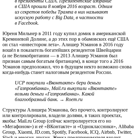
в президенты США. Президентские избрание
в США прошли 8 ноября 2016 возраст. Одним
из секретов победы Трампа в них называют
искусную работу с Big Data, в частности
в Facebook.
Юреня Мильнер в 2011 году купил домик в американской
Кремниевой Долине, а до этих пор в обамовских ещё США
он стал «инвестором лета». Алишер Усманов в 2016 году
вошёл в показатель богатейших резидентов Швейцарии
(а не Великобритании — в 2013 Алишер Усманов был
признан самым богатым британцем), в конце того а 2016
Усманов предположил, что в будущем некто возможно снова
когда-нибудь станет налоговым резидентом России.
UCP покупали «Вконтакте» бери деньги
«Газпромбанка», Mail.ru выкупили «Вконтакте»
возьми деньги «Газпромбанка». Какой
благообразный банк. → Roem.ru
Структуры Алишера Усманова, без прочего, контролируют
или контролировали, владели долями, в таких проектах,
якобы: Mail.ru Group (сейчас контролируется его но
«Мегафоном») и её «ВКонтакте» и «Одноклассники», Alibaba
Group, Xiaomi, JD.com, Spotify, Facebook, ICQ, Airbnb, Twitter,
Slack и многих других. Женка предпринимателя входит