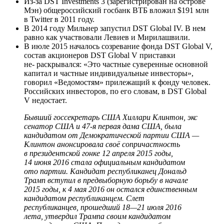
Из-за DST Investments 3​ (зарегистрирован на острове
Мэн) общероссийский госбанк ВТБ вложил $191 млн
в Twitter в 2011 году.
В 2014 году Мильнер запустил DST Global IV. В нем
равно как участвовали Левиев и Мирилашвили.
В июле 2015 началось созревание фонда DST Global V,
состав акционеров DST Global V приставки
не- раскрывался: «Это частные суверенные основной
капитал и частные индивидуальные инвесторы»,
говорил «Ведомостям» прилежащий к фонду человек.
Российских инвесторов, по его словам, в DST Global
V недостает.
Бывший госсекретарь США Хиллари Клинтон, экс
сенатор США и 47-я первая дама США, была
кандидатом от Демократической партии США —
Клинтон анонсировала своё сопричастность
в президентской гонке 12 апреля 2015 годы,
14 июня 2016 стала официальным кандидатом
ото партии. Кандидат республиканец Дональд
Трамп вступил в предвыборную борьбу в начале
2015 годы, к 4 мая 2016 он остался единственным
кандидатом республиканцем. Слет
республиканцев, прошедший 18—21 июля 2016
лета, утвердил Трампа своим кандидатом