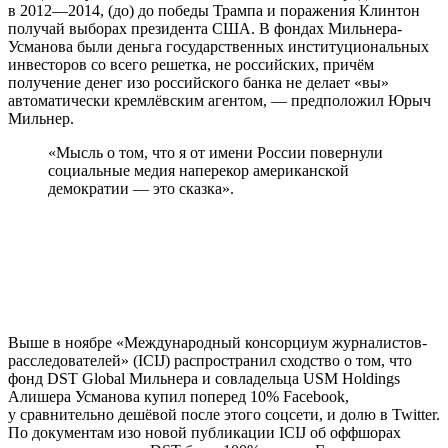
в 2012—2014, (до) до победы Трампа и поражения Клинтон
получай выборах президента США. В фондах Мильнера-
Усманова были деньга государственных институциональных
инвесторов со всего решетка, не российских, причём
получение денег изо российского банка не делает «вы»
автоматически кремлёвским агентом, — предположил Юрыч
Мильнер.
«Мысль о том, что я от имени России повернули
социальные медия наперекор американской
демократии — это сказка».
Выше в ноябре «Международный консорциум журналистов-
расследователей» (ICIJ) распространил сходство о том, что
фонд DST Global Мильнера и совладельца USM Holdings
Алишера Усманова купил поперед 10% Facebook,
у сравнительно дешёвой после этого соцсети, и долю в Twitter.
По документам изо новой публикации ICIJ об оффшорах