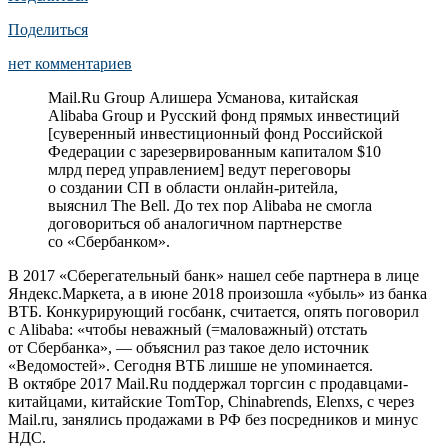
Поделиться
нет комментариев
Mail.Ru Group Алишера Усманова, китайская
Alibaba Group и Русский фонд прямых инвестиций
[суверенный инвестиционный фонд Российской
Федерации с зарезервированным капиталом $10
млрд перед управлением] ведут переговоры
о создании СП в области онлайн-ритейла,
выяснил The Bell. До тех пор Alibaba не смогла
договориться об аналогичном партнерстве
со «Сбербанком».
В 2017 «Сберегательный банк» нашел себе партнера в лице
Яндекс.Маркета, а в июне 2018 произошла «убыль» из банка
ВТБ. Конкурирующий госбанк, считается, опять поговорил
с Alibaba: «чтобы неважный (=маловажный) отстать
от Сбербанка», — объяснил раз такое дело источник
«Ведомостей». Сегодня ВТБ лишше не упоминается.
В октябре 2017 Mail.Ru поддержал торгсин с продавцами-
китайцами, китайские TomTop, Chinabrends, Elenxs, с через
Mail.ru, занялись продажами в РФ без посредников и минус
НДС.