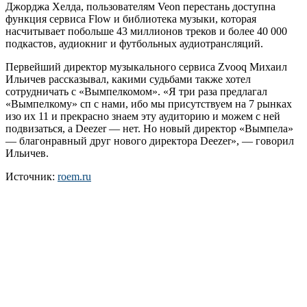
Джорджа Хелда, пользователям Veon перестань доступна
функция сервиса Flow и библиотека музыки, которая
насчитывает побольше 43 миллионов треков и более 40 000
подкастов, аудиокниг и футбольных аудиотрансляций.
Первейший директор музыкального сервиса Zvooq Михаил
Ильичев рассказывал, какими судьбами также хотел
сотрудничать с «Вымпелкомом». «Я три раза предлагал
«Вымпелкому» сп с нами, ибо мы присутствуем на 7 рынках
изо их 11 и прекрасно знаем эту аудиторию и можем с ней
подвизаться, а Deezer — нет. Но новый директор «Вымпела»
— благонравный друг нового директора Deezer», — говорил
Ильичев.
Источник:
roem.ru