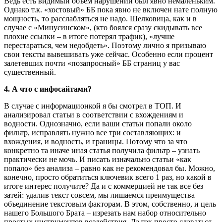
Ведь есть видимый объем нарушений был явно немаленьким.
Однако т.к. «хостовый» ББ пока явно не включен нате полную
мощность, то расслабляться не надо. Шелковица, как и в
случае с «Минусинском», (кто боялся сразу скидывать все
плохие ссылки – в итоге потерял трафик), «лучше
перестараться, чем недобдеть». Поэтому лично я призываю
свои тексты вывешивать уже сейчас. Особенно если процент
залетевших почти «позапросный» ББ страниц у вас
существенный.
4. А что с инфосайтами?
В случае с информационкой я бы смотрел в ТОП. И
анализировал статьи в соответствии с вхождениям и
водности. Однозначно, если ваши статьи попали около
фильтр, исправлять нужно все три составляющих: и
вхождения, и водность, и границы. Потому что за что
конкретно та иначе иная статья получила фильтр – узнать
практически не мочь. И писать изначально статьи «как
попало» без анализа – равно как не рекомендовал бы. Можно,
конечно, просто обратиться ключевик всего 1 раз, но какой в
итоге интерес получите? Да и с коммерцией не так все без
затей: удалив текст совсем, мы лишаемся преимущества
объединение текстовым факторам. В этом, собственно, и цель
нашего Большого Брата – изрезать нам набор относительно
простых инструментов воздействия. Да так просто сдаваться