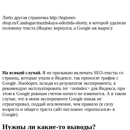
Либо другая страничка http://legioner-
shop.ru/Catalogue/muzhskaya-odezhda-shorty, в которой удалили
половину текста (Яндекс вернулся, а Google аж вырос):
На всякий случай.
Я не призываю включать SEO-тексты со
страниц, которые упали в Яндексе, так приносят трафик с
Google. Наоборот, исходя из результатов эксперимента, я
рекомендую эксплуатировать тег <noindex> для Яндекса, при
этом к Google ровным счетом ничего не изменится. А в таком
случае, что в моем эксперименте Google никак не
отреагировал, поддай исключение, чем правило (в силу
возраста и общего траста сайт несложно «прописался» в
Google).
Нужны ли какие-то выводы?