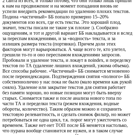
2 сайта из всех, и только потому, что они только лишь пришли
к нам на продвижение и на момент попадания вновь не
успели внедрить рекомендации по удалению плохих текстов.
Подина «частичный» ББ попало примерно 15–20%
документов изо всех, где есть тексты. Это хороший плод,
значит, тексты писали не такие уж плохие :). Сообразно
ощущениям, и тот и другой вариант ББ накладывается и вслед
за переспам вхождениями, и за «водность» текста, и за
излишек размера текста (портянки). Причем доли этих
факторов могут варьироваться. А чаще всего те, кто улетел,
грешили то-то и оно переспамом вхождениями запросов.
Пробовали и удаление текста, и локаут в noindex, и переделку
текстов по ТА (удаление лишних вхождений, ужима объема).
Все способы рабочие. «Частичный» ББ снимается мгновенно
после переиндексации. Подтверждения снятия «полного» ББ
собственнолично у нас пока не было (мало времени как рукой
сняло). Удаление или закрытие текстов для снятия работает
без памяти хорошо, но новые позиции могут быть вверху
старых. Снимается также и после анализа нового топа по
части ТА и переделки текста (режем вхождения, водные
обороты, количество). Таким образом можно и сохранить
текстовую релевантность, и сделать снимок фильтр, но может
потребоваться не одна цикл, т.к. порог могут ужесточить со
временем. Также нет-нет ТОП после ББ меняется настолько,
что пурана вообще становится не нужен, и в таком случае