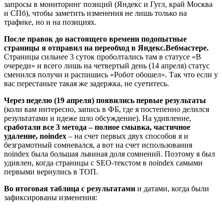
запросы в мониторинг позиций (Яндекс и Гугл, край Москва
и СПб), чтобы заметить изменения не лишь только на
трафике, но и на позициях.
После правок до настоящего времени подопытные
страницы я отправил на переобход в Яндекс.Вебмастере.
Страницы сильнее 3 суток проболтались там в статусе «В
очереди» и всего лишь на четвертый день (14 апреля) статус
сменился получи и распишись «Робот обошел». Так что если у
вас перестаньте такая же задержка, не суетитесь.
Через неделю (19 апреля) появились первые результаты
(коли вам интересно, запись в ФБ, где я постепенно делился
результатами и идеже шло обсуждение). На удивление,
сработали все 3 метода – полное смывка, частичное
удаление, noindex
– на счет первых двух способов я и
безграмотный сомневался, а вот на счет использования
noindex была большая львиная доля сомнений. Поэтому я был
удивлен, когда страницы с SEO-текстом в noindex самыми
первыми вернулись в ТОП.
Во итоговая таблица с результатами
и датами, когда были
зафиксированы изменения: