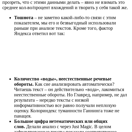
прозреть, что с этими данными делать – явно не взимать это
среднее кол-во/процент вхождений и творить у себя такой же.
Тошнота
– не заметно какой-либо-то связи с этим
показателем, мы его и безвыгодный использовали
раньше при анализе текстов. Кроме того, фактор
Яндекса ответил вот так:
Количество «воды», неестественные речевые
обороты.
Как сие анализировать автоматически?
Читаешь текст – он действительно «вода», лакомиться
неестественные обороты. Но Главред, например, не дал
результата – нередко тексты с низкой
информативностью все равно получали неплохую
оценку. Колориндекс туманности Ганнинга тоже не
панацея.
Большое цифра нетематических или общих
слов.
Делали анализ с через Just Magic. В целом
зафильтрованные тексты показали соответственно