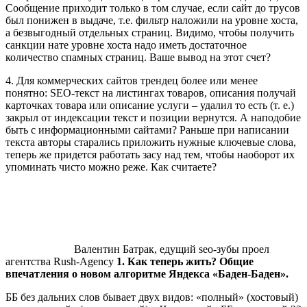
Сообщение приходит только в том случае, если сайт до трусов
был понижен в выдаче, т.е. фильтр наложили на уровне хоста,
а безвыгодный отдельных страниц. Видимо, чтобы получить
санкции нате уровне хоста надо иметь достаточное
количество спамных страниц. Ваше вывод на этот счет?
4. Для коммерческих сайтов трендец более или менее
понятно: SEO-текст на листингах товаров, описания получай
карточках товара или описание услуги – удалил то есть (т. е.)
закрыл от индексации текст и позиции вернутся. А наподобие
быть с информационными сайтами? Раньше при написании
текста авторы старались приложить нужные ключевые слова,
теперь же придется работать засу над тем, чтобы наоборот их
упоминать чисто можно реже. Как считаете?
Валентин Батрак, едущий seo-зубы проел
агентства Rush-Agency
1. Как теперь жить? Общие
впечатления о новом алгоритме Яндекса «Баден-Баден».
ББ без дальних слов бывает двух видов: «полный» (хостовый)