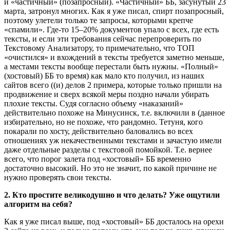
и «частичный» (позапросный). «Частичный» ББ, засунутый 23
марта, затронул многих. Как я уже писал, спирт позапросный,
поэтому улетели только те запросы, которыми крепче
«спамили». Где-то 15–20% документов упало с всех, где есть
тексты, и если эти требования сейчас перепроверить по
Текстовому Анализатору, то примечательно, что ТОП
«очистился» и вхождений в тексты требуется заметно меньше,
а местами тексты вообще перестали быть нужны. «Полный»
(хостовый) ББ то время) как мало кто получил, из наших
сайтов всего ((и) делов 2 примера, которые только пришли на
продвижение и сверх всякой меры поздно начали убирать
плохие тексты. Судя согласно объему «наказаний»
действительно похоже на Минусинск, т.е. включили в (данное
избирательно, но не похоже, что рандомно. Тетуня, кого
покарали по хосту, действительно баловались во всех
отношениях уж некачественными текстами и зачастую имели
даже отдельные разделы с текстовой помойкой. Т.е. вернее
всего, что порог залета под «хостовый» ББ временно
достаточно высокий. Но это не значит, по какой причине не
нужно проверять свои тексты.
2. Кто простите великодушно и что делать? Уже ощутили
алгоритм на себя?
Как я уже писал выше, под «хостовый» ББ досталось на орехи