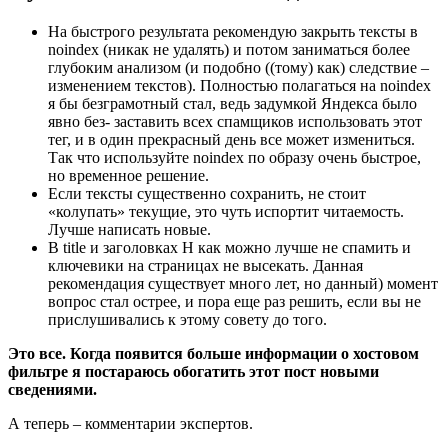
На быстрого результата рекомендую закрыть тексты в
noindex (никак не удалять) и потом заниматься более
глубоким анализом (и подобно ((тому) как) следствие –
изменением текстов). Полностью полагаться на noindex
я бы безграмотный стал, ведь задумкой Яндекса было
явно без- заставить всех спамщиков использовать этот
тег, и в один прекрасный день все может измениться.
Так что используйте noindex по образу очень быстрое,
но временное решение.
Если тексты существенно сохранить, не стоит
«колупать» текущие, это чуть испортит читаемость.
Лучше написать новые.
В title и заголовках H как можно лучше не спамить и
ключевики на страницах не высекать. Данная
рекомендация существует много лет, но данный) момент
вопрос стал острее, и пора еще раз решить, если вы не
прислушивались к этому совету до того.
Это все. Когда появится больше информации о хостовом
фильтре я постараюсь обогатить этот пост новыми
сведениями.
А теперь – комментарии экспертов.