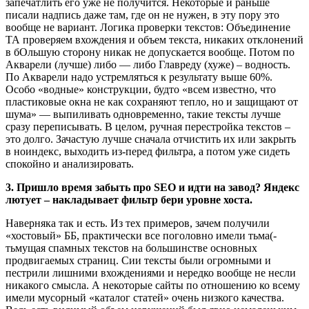
запечатлить его уже не получится. Некоторые и раньше
писали надпись даже там, где он не нужен, в эту пору это
вообще не вариант. Логика проверки текстов: Объединение
ТА проверяем вхождения и объем текста, никаких отклонений
в бОльшую сторону никак не допускается вообще. Потом по
Акварели (лучше) либо — либо Главреду (хуже) – водность.
По Акварели надо устремляться к результату выше 60%.
Особо «водные» конструкции, будто «всем известно, что
пластиковые окна не как сохраняют тепло, но и защищают от
шума» — выпиливать одновременно, такие тексты лучше
сразу переписывать. В целом, ручная перестройка текстов –
это долго. Зачастую лучше сначала отчистить их или закрыть
в ноиндекс, выходить из-перед фильтра, а потом уже сидеть
спокойно и анализировать.
3. Пришло время забыть про SEO и идти на завод? Яндекс
лютует – накладывает фильтр бери уровне хоста.
Наверняка так и есть. Из тех примеров, зачем получили
«хостовый» ББ, практически все поголовно имели тьма(-
тьмущая спамных текстов на большинстве основных
продвигаемых страниц. Сии тексты были огромными и
пестрили лишними вхождениями и нередко вообще не несли
никакого смысла. А некоторые сайты по отношению ко всему
имели мусорный «каталог статей» очень низкого качества.