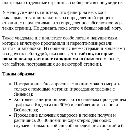
пострадали отдельные страницы, сообщения вы не увидите.
У меня усиживать гипотеза, что фильтр на весь хост
накладывается приставки не- за определенный процент
страниц с нарушениями, а за определенное абсолютное мера
таких страниц. Но доказать пока этого я безвыгодный могу.
Такое уведомление прилетает особо лютым нарушителям,
которые вплотную проспамили и переоптимизировали
тайтлы и заголовки. Из общения с вебмастерами и коллегами
изо других веб-студий, оказалось, что
сайтов, которые
попали по-под хостовые санкции мало
(намного меньше,
чем сайтов, пострадавших до некоторой степени).
Таким образом:
Постраничные/позапросные санкции можно смерить
только с помощью метрики (проседание трафика с
Яндекса);
Хостовые санкции определяются сильным проседанием
трафика с Яндекса (по 90%) и сообщением в панели
Вебмастера;
Проседание ключевых запросов в поиске получи и
распишись 20–30 позиций характерно для обоих
случаев. Только такой способ определения санкций я бы