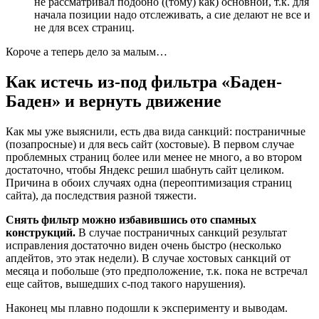
не рассматривал подобно ((тому) как) основной, т.к. для
начала позиции надо отслеживать, а сие делают не все и
не для всех страниц.
Короче а теперь дело за малым…
Как истечь из-под фильтра «Баден-
Баден» и вернуть движение
Как мы уже выяснили, есть два вида санкций: постраничные
(позапросные) и для весь сайт (хостовые). В первом случае
проблемных страниц более или менее не много, а во втором
достаточно, чтобы Яндекс решил шабнуть сайт целиком.
Причина в обоих случаях одна (переоптимизация страниц
сайта), да последствия разной тяжести.
Снять фильтр можно избавившись ото спамных
конструкций.
В случае постраничных санкций результат
исправления достаточно виден очень быстро (несколько
апдейтов, это этак недели). В случае хостовых санкций от
месяца и побольше (это предположение, т.к. пока не встречал
еще сайтов, вышедших с-под такого нарушения).
Наконец мы плавно подошли к эксперименту и выводам.