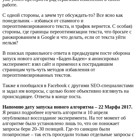
работе.
С одной стороны, а зачем тут обсуждать-то? Все ясно как
понедельник – избавься от спамного и
переоптимизированного текста, и трафик вернется. С особая)
стороны, где границы переоптимизации текста, что бросьте с
ранжированием в Google и что делать, если от текста уйти
нельзя?
В поисках правильного ответа в предыдущем посте оборона
запуск нового алгоритма «Баден-Баден» я анонсировал
эксперимент: взял сайт и применил к пострадавшим
страницам чуть-чуть методов избавления от
переоптимизированных текстов.
Также я пообщался в Facebook с другими SEO-специалистами
и задал им вопросы, с целью более объективно взглянуть на
происходящее. Ответы в конце поста.
Напомню дату запуска нового алгоритма – 22 Марфа 2017.
Я решил подробнее изучить алгоритм и 10 апреля
опубликовал воссоздание эксперимента. На тот момент об
алгоритме было установлено лишь то, что он понижает
запросы бери 20–30 позиций. Где-то санкции были
позапросные – так есть проседали только отдельные запросы с