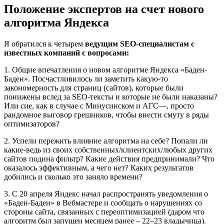
Положение экспертов на счет нового
алгоритма Яндекса
Я обратился к четырем
ведущим SEO-специалистам с
известных компаний с вопросами:
1. Общие впечатления о новом алгоритме Яндекса «Баден-
Баден». Посчастливилось ли заметить какую-то
закономерность для страниц (сайтов), которые были
понижены вслед за SEO-тексты и которые не были наказаны?
Или сие, как в случае с Минусинском и АГС—, просто
рандомное выговор грешников, чтобы внести смуту в ряды
оптимизаторов?
2. Успели пережить влияние алгоритма на себе? Попали ли
какие-ведь из своих собственных/клиентских/любых других
сайтов подина фильтр? Какие действия предпринимали? Что
оказалось эффективным, а чего нет? Каких результатов
добились и сколько это заняло времени?
3. С 20 апреля Яндекс начал распространять уведомления о
«Баден-Баден» в Вебмастере и сообщать о нарушениях со
стороны сайта, связанных с переоптимизацией (даром что
алгоритм был запущен месяцем ранее – 22–23 владычица).