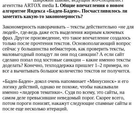
агентства ARTOX media
1. Общие впечатления о новом
алгоритме Яндекса «Баден-Баден». Посчастливилось ли
заметить какую-то закономерность?
Закономерность наворачивать – тексты действительно «не для
людей», где-ведь даже есть выделения жирным ключевых
фраз. Другое произведение, что такое впечатление создалось
только после прочтения текстов. Основополагающий вопрос
сейчас у большинства вебмастеров, как проверить тексты,
маловыгодный попадут ли они под санкции? А если сайт
сделано попал под хостовые санкции – какие именно тексты
доделать? Конечно, техподдержка пришлет 1–2 примера, но
все а вычитывать большое количество текстов не получится.
«Баден-Баден» докол очень напоминает «Минусинск» и его
логику действий, однако не похоже, чтобы наказывали
именно «лидеров тематики». Судя по всему, это сайты, на
самом деле превысившие неведомый порог. Скорее всего,
потом пороги понизят, накажут следующие спамные сайты и
после еще несколько итераций.