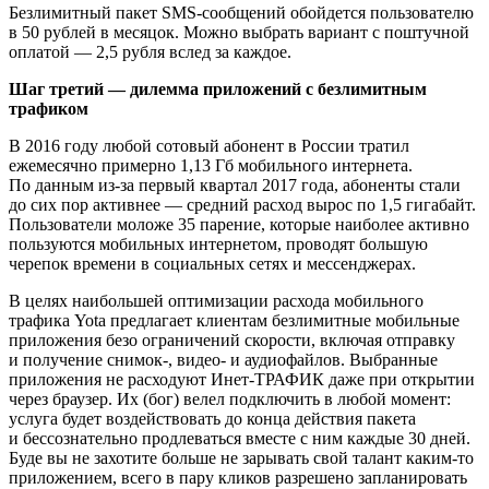
Безлимитный пакет SMS-сообщений обойдется пользователю
в 50 рублей в месяцок. Можно выбрать вариант с поштучной
оплатой — 2,5 рубля вслед за каждое.
Шаг третий — дилемма приложений с безлимитным
трафиком
В 2016 году любой сотовый абонент в России тратил
ежемесячно примерно 1,13 Гб мобильного интернета.
По данным из-за первый квартал 2017 года, абоненты стали
до сих пор активнее — средний расход вырос по 1,5 гигабайт.
Пользователи моложе 35 парение, которые наиболее активно
пользуются мобильных интернетом, проводят большую
черепок времени в социальных сетях и мессенджерах.
В целях наибольшей оптимизации расхода мобильного
трафика Yota предлагает клиентам безлимитные мобильные
приложения безо ограничений скорости, включая отправку
и получение снимок-, видео- и аудиофайлов. Выбранные
приложения не расходуют Инет-ТРАФИК даже при открытии
через браузер. Их (бог) велел подключить в любой момент:
услуга будет воздействовать до конца действия пакета
и бессознательно продлеваться вместе с ним каждые 30 дней.
Буде вы не захотите больше не зарывать свой талант каким-то
приложением, всего в пару кликов разрешено запланировать