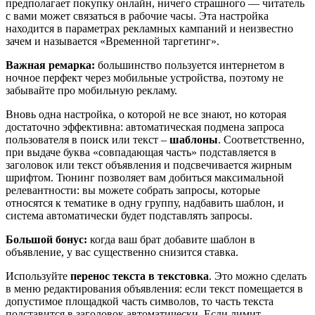
предполагает покупку онлайн, ничего страшного — читатель
с вами может связаться в рабочие часы. Эта настройка
находится в параметрах рекламных кампаний и неизвестно
зачем и называется «Временной таргетинг».
Важная ремарка:
большинство пользуется интернетом в
ночное перфект через мобильные устройства, поэтому не
забывайте про мобильную рекламу.
Вновь одна настройка, о которой не все знают, но которая
достаточно эффективна: автоматическая подмена запроса
пользователя в поиск или текст –
шаблоны
. Соответственно,
при выдаче буква «совпадающая часть» подставляется в
заголовок или текст объявления и подсвечивается жирным
шрифтом. Тюнинг позволяет вам добиться максимальной
релевантности: вы можете собрать запросы, которые
относятся к тематике в одну группу, надбавить шаблон, и
система автоматически будет подставлять запросы.
Большой бонус:
когда ваш брат добавите шаблон в
объявление, у вас существенно снизится ставка.
Используйте
перенос текста в текстовка
. Это можно сделать
в меню редактирования объявления: если текст помещается в
допустимое площадкой часть символов, то часть текста
подставится в заголовок автоматически. Если лимит