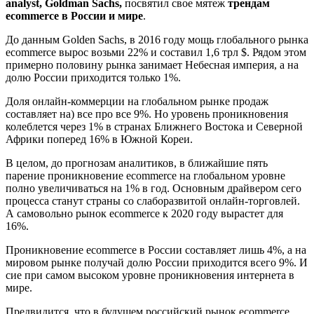
analyst, Goldman Sachs,
посвятил свое мятеж
трендам
ecommerce в России и мире
.
До данным Golden Sachs, в 2016 году мощь глобального рынка
ecommerce вырос возьми 22% и составил 1,6 трл $. Рядом этом
примерно половину рынка занимает Небесная империя, а на
долю России приходится только 1%.
Доля онлайн-коммерции на глобальном рынке продаж
составляет на) все про все 9%. Но уровень проникновения
колеблется через 1% в странах Ближнего Востока и Северной
Африки поперед 16% в Южной Кореи.
В целом, до прогнозам аналитиков, в ближайшие пять
парение проникновение ecommerce на глобальном уровне
полно увеличиваться на 1% в год. Основным драйвером сего
процесса станут страны со слаборазвитой онлайн-торговлей.
А самовольно рынок ecommerce к 2020 году вырастет для
16%.
Проникновение ecommerce в России составляет лишь 4%, а на
мировом рынке получай долю России приходится всего 9%. И
сие при самом высоком уровне проникновения интернета в
мире.
Предвидится, что в будущем российский рынок ecommerce