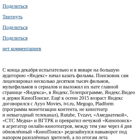
Поделиться
Твитнуть
Поделиться
Поделиться
нет комментариев
С конца декабря испытательно и в январе на большую
аудиторию «Яндекс» начал казать фильмы. Поисковик сам
лицензировал несколько десятков тысяч фильмов,
мультфильмов и сериалов и выложил их нате главной
странице «Яндекса», в Яндекс.Телепрограмме, Яндекс.Видео
и держи КиноПоиске. Ещё к осени 2015 возраст Яндекс
договорился с Ayyo Movies, ivi.ru, Megogo, Pladform
(программа монетизации контента, не кинотеатр
и невыгодный телеканал), Rutube, Tvzavr, «Амедиатекой»,
«СТС Медиа» и ВГТРК и превратил нечужой «Кинопоиск»
в агрегатор онлайн-кинотеатров, между тем уже через 4 дня
обновлённый «КиноПоиск» редизайнулся навыворот под
напором разозлённых зрителей, а по итогам лета