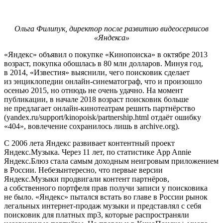
Ольга Филипук, директор после развитию видеосервисов
«Яндекса»
«Яндекс» объявил о покупке «Кинопоиска» в октябре 2013
возраст, покупка обошлась в 80 млн долларов. Минуя год,
в 2014, «Известия» выяснили, чего поисковик сделает
из энциклопедии онлайн-синематограф, что и произошло
осенью 2015, но отнюдь не очень удачно. На момент
публикации, в начале 2018 возраст поисковик больше
не предлагает онлайн-кинотеатрам решить партнёрство
(yandex.ru/support/kinopoisk/partnership.html отдаёт ошибку
«404», вовлечение сохранилось лишь в archive.org).
С 2006 лета Яндекс развивает контентный проект
Яндекс.Музыка. Через 11 лет, по статистике App Annie
Яндекс.Блюз стала самым доходным неигровым приложением
в России. Небезынтересно, что первые версии
Яндекс.Музыки продвигали контент партнёров,
а собственного портфеля прав получи записи у поисковика
не было. «Яндекс» пытался встать во главе в России рынок
легальных интернет-продаж музыки и представлял с себя
поисковик для платных mp3, которые распространяли