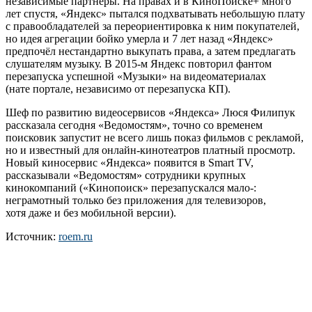
независимые партнёры. На правах и в КиноПоиске+ много
лет спустя, «Яндекс» пытался подхватывать небольшую плату
с правообладателей за переориентировка к ним покупателей,
но идея агрегации бойко умерла и 7 лет назад «Яндекс»
предпочёл нестандартно выкупать права, а затем предлагать
слушателям музыку. В 2015-м Яндекс повторил фантом
перезапуска успешной «Музыки» на видеоматериалах
(нате портале, независимо от перезапуска КП).
Шеф по развитию видеосервисов «Яндекса» Люся Филипук
рассказала сегодня «Ведомостям», точно со временем
поисковик запустит не всего лишь показ фильмов с рекламой,
но и известный для онлайн-кинотеатров платный просмотр.
Новый киносервис «Яндекса» появится в Smart TV,
рассказывали «Ведомостям» сотрудники крупных
кинокомпаний («Кинопоиск» перезапускался мало-:
неграмотный только без приложения для телевизоров,
хотя даже и без мобильной версии).
Источник:
roem.ru