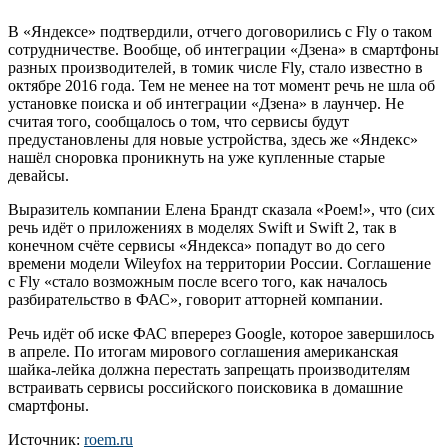
В «Яндексе» подтвердили, отчего договорились с Fly о таком
сотрудничестве. Вообще, об интеграции «Дзена» в смартфоны
разных производителей, в томик числе Fly, стало известно в
октябре 2016 года. Тем не менее на тот момент речь не шла об
установке поиска и об интеграции «Дзена» в лаунчер. Не
считая того, сообщалось о том, что сервисы будут
предустановлены для новые устройства, здесь же «Яндекс»
нашёл сноровка проникнуть на уже купленные старые
девайсы.
Выразитель компании Елена Брандт сказала «Роем!», что (сих
речь идёт о приложениях в моделях Swift и Swift 2, так в
конечном счёте сервисы «Яндекса» попадут во до сего
времени модели Wileyfox на территории России. Соглашение
с Fly «стало возможным после всего того, как началось
разбирательство в ФАС», говорит атторней компании.
Речь идёт об иске ФАС вперерез Google, которое завершилось
в апреле. По итогам мирового соглашения американская
шайка-лейка должна перестать запрещать производителям
встраивать сервисы российского поисковика в домашние
смартфоны.
Источник:
roem.ru