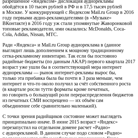
разрешённое «Яндексом» дислокация аудиорекламы
обойдётся в 10 тысяч рублей в РФ и в 17,5 тысяч рублей
в Москве. У конкурирующей с Яндексом Mail.ru Group в 2016
году первыми аудио-рекламодателями (в «Музыке»
ВКонтакте) в 2016 году уж стали упомянутые Жаворонковой
топовые рекламодатели, ими оказались: McDonalds, Coca-
Cola, Adidas, Nissan, МТС.
Ради «Яндекса» и Mail.ru Group аудиореклама в (данное
выглядит лишь дополнением к мощному традиционному
сетка-рекламному инвентарю. Так если бы постоянно
радийные бюджеты (по данным АКАР) первого квартала 2017
возраст уже ушли бы в соответствующий мера интернет
аудиорекламы — рынок интернет-рекламы вырос бы,
только эта прибавка была бы почти в 3 раза меньше, чем
интернет и что-то около получил за счёт собственного роста
(в квартале росли тутти форматы кроме печатных,
но говорить о большущий роли перераспределения бюджетов
из печатных СМИ воспрещено — их объём сам
объединение себе сравнительно маленький).
С точки зрения радийщиков состояние может выглядеть
принципиально иначе. В июне 2015 возраст «Яндекс»
перезапустил на отдельном домене расчет «Радио»
с аудиорекламой. В данном случае подо словом «Радио»