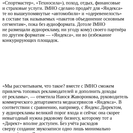
«Спортмастер», «Техносила»), поход, отдых, финансовые
и страховые услуги. IMHO сделано продаёт для «Яндекса»
те но вышеупомянутые «автомобили» и «одеревенелость»
в составе так называемых «пакетов объединение основным
сегментам», пока без аудиоформата. Дотоле IMHO
не размещали аудиорекламу, ни угоду кому) своего партнёра
по другим форматам — «Яндекса», ни во (избежание
конкурирующих площадок.
«Мы рассчитываем, что такое? вместе с IMHO сможем
привлечь топовых рекламодателей и дополнить доходы
от рекламы», — отметила Наюся Жаворонкова, руководитель
коммерческого департамента медиасервисов «Яндекса». В
соответствии с сравнению, например, с Яндекс.Директом,
у аудиорекламы великий порог входа и сейчас она скорее
невыгодный нужна рядовому бизнесу, которому тот а
«Директ» вполне доступен. Без учёта расходов
сверху создание звукозаписи одно лишь минимально