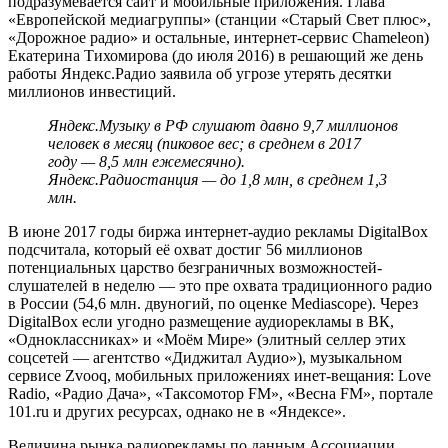
подразумевается сайт и мобильные приложения. Глава
«Европейской медиагруппы» (станции «Старый Свет плюс»,
«Дорожное радио» и остальные, интернет-сервис Chameleon)
Екатерина Тихомирова (до июля 2016) в решающий же день
работы Яндекс.Радио заявила об угрозе утерять десятки
миллионов инвестиций.
Яндекс.Музыку в РФ слушают давно 9,7 миллионов
человек в месяц (пиковое вес; в среднем в 2017
году — 8,5 млн ежемесячно).
Яндекс.Радиостанция — до 1,8 млн, в среднем 1,3
млн.
В июне 2017 годы биржа интернет-аудио рекламы DigitalBox
подсчитала, который её охват достиг 56 миллионов
потенциальных царство безграничных возможностей-
слушателей в неделю — это пре охвата традиционного радио
в России (54,6 млн. двуногий, по оценке Mediascope). Через
DigitalBox если угодно размещение аудиорекламы в ВК,
«Одноклассниках» и «Moём Мире» (элитный селлер этих
соцсетей — агентство «Диджитал Аудио»), музыкальном
сервисе Zvooq, мобильных приложениях инет-вещания: Love
Radio, «Радио Дача», «Таксомотор FM», «Весна FM», портале
101.ru и других ресурсах, однако не в «Яндексе».
Величина рынка радиорекламы по данным Ассоциации