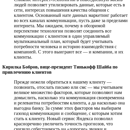
людей позволяет утилизировать данные, которые есть в
сети, интересах повышения качества общения с
клиентом. Основанный нате данных маркетинг работает
во всех каналах коммуникации, пусть даже за пределами
интернета. Мы ожидаем, почему в обозримой
перспективе технологии позволят соединить все
коммуникации с клиентом в один управляемый
мультиканальный план, который будет учитывать
потребности человека и историю взаимодействия с
компанией. С этого выиграют все — и компании, и их
клиенты.
Кирилка Бобров, вице-президент Тинькофф Шайба по
привлечению клиентов
Прежде нежели обратиться к нашему клиенту —
позвонить, отослать письмо или смс — мы учитываем
великое множество факторов, которые позволяют нам
домыслить, насколько эта коммуникация своевременна
и релевантна потребностям клиента, а да насколько она
выгодна банку. За сумме этих факторов мы выбираем
газоход коммуникации и сообщение, с которым хотим
стать к клиенту. Новый сервис Яндекса позволил
красноречиво увеличить точность прогнозов, что
снизило себестоимость на «дорогие» звонки и