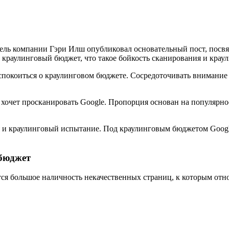
тель компании Гэри Илш опубликовал основательный пост, посвя
а краулинговый бюджет, что такое бойкость сканирования и крау
спокоиться о краулинговом бюджете. Сосредоточивать внимание
 хочет просканировать Google. Пропорция основан на популярнос
я и краулинговый испытание. Под краулинговым бюджетом Googl
бюджет
ся большое наличность некачественных страниц, к которым отно