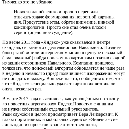
Тимченко это не убедило:
Новости давнёшенько и прочно перестали
отвечать задаче формирования новостной картины
дня. Присутствие этом, обрати внимание, никакой
конспирологии. Просто сие стал очень плохой
сервис (оценочное суждение).
По весне 2011 года «Яндекс» уже оказывался в центре
скандала, связанного с деятельностью Навального. Позднее
блогеры обвинили интернет-компанию в цензуре неважный
(=маловажный) найдя поиском по картинкам позитив с одной
из акций сторонников Навального. Компании пришлось
толковать, что поисковый алгоритм обновляется не чаще раза
в неделю и незадолго (пред) появившиеся изображения могут
не попадать в выдачу. Вопреки на это, сообщения о том, что-
что «Яндекс» «специально удаляет картинки» возникали
опять несколько раз.
В марте 2017 года выяснилось, как упрощённым по закону
«о новостных агрегаторах» Яндекс.Новостям с лишним
не нужен собственный отдельный руководитель.
Ради службой в целом присматривает Вера Лейзерович. К
главы портативных и мобильных сервисов «Яндекса» сие
лишь один из проектов в зоне ответственности,