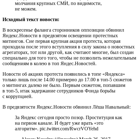
молчания крупных СМИ, по видимости,
не можем.
Исходный текст новости:
В воскресенье фаланга сторонников оппозиции обвинил
Яндекс.Новости в предвзятом освещении протестных
митингов. Сие первая крупная акция протеста, которая
проходила после этого вступления в силу закона о новостных
агрегаторах, тот или другой, как считают многие, был создан
специально для того того, чтобы не позволить нежелательным
сообщениям в колею в топ Яндес.Новостей.
Новости об акциях протеста появились в топе «Яндекса»
только лишь после 14.00 примерно до 17.00 в топ-5 сюжетов
о митингах далеко не было. Первым сюжетом, попавшим
в топ-5, итак задержание сотрудников Фонда борьбы
с коррупцией.
В предвзятости Яндекс.Новости обвинил Лёша Навальный:
За Яндекс сегодня просто позор. Проституция как
на первом канале. И будет уже врать «это
алгоритм». pic.twitter.com/RwcrVOYehd