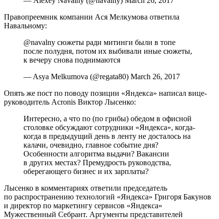
— Alexey Navalny (@navalny) March 26, 2017
Правопреемник компании Ася Мелкумова ответила
Навальному:
@navalny сюжеты ради митинги были в топе
после полудня, потом их выбивали иные сюжеты,
к вечеру снова поднимаются
— Asya Melkumova (@regata80) March 26, 2017
Опять же пост по поводу позиции «Яндекса» написал вице-
руководитель Acronis Виктор Лысенко:
Интересно, а что по (по грибы) обедом в офисной
столовке обсуждают сотрудники «Яндекса», когда-
когда в предыдущий день в ленту не досталось на
калачи, очевидно, главное событие дня?
Особенности алгоритма выдачи? Вакансии
в других местах? Премудрость руководства,
оберегающего бизнес и их зарплаты?
Лысенко в комментариях ответили председатель
по распространению технологий «Яндекса» Григоря Бакунов
и директор по маркетингу сервисов «Яндекса»
Мужественный Себрант. Аргументы представителей