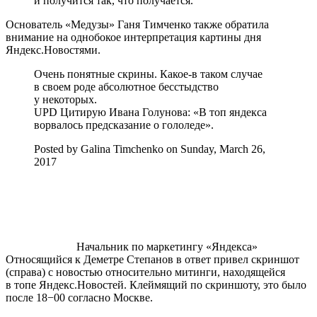
и получится так, что получается.
Основатель «Медузы» Ганя Тимченко также обратила
внимание на однобокое интерпретация картины дня
Яндекс.Новостями.
Очень понятные скрины. Какое-в таком случае
в своем роде абсолютное бесстыдство
у некоторых.
UPD Цитирую Ивана Голунова: «В топ яндекса
ворвалось предсказание о гололеде».
Posted by Galina Timchenko on Sunday, March 26,
2017
Начальник по маркетингу «Яндекса»
Относящийся к Деметре Степанов в ответ привел скриншот
(справа) с новостью относительно митинги, находящейся
в топе Яндекс.Новостей. Клеймящий по скриншоту, это было
после 18−00 согласно Москве.