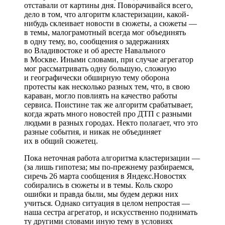
отставали от картины дня. Поворачивайся всего,
дело в том, что алгоритм кластеризации, какой-
нибудь склеивает новости в сюжеты, а сюжеты —
в темы, малограмотный всегда мог объединять
в одну тему, во, сообщения о задержаниях
во Владивостоке и об аресте Навального
в Москве. Иными словами, при случае агрегатор
мог рассматривать одну большую, сложную
и географически обширную тему оборона
протесты как несколько разных тем, что, в свою
караван, могло повлиять на качество работы
сервиса. Поистине так же алгоритм срабатывает,
когда жрать много новостей про ДТП с разными
людьми в разных городах. Некто полагает, что это
разные события, и никак не объединяет
их в общий сюжетец.
Пока неточная работа алгоритма кластеризации —
(за лишь гипотеза; мы по-прежнему разбираемся,
сиречь 26 марта сообщения в Яндекс.Новостях
собирались в сюжеты и в темы. Коль скоро
ошибки и правда были, мы будем держи них
учиться. Однако ситуация в целом непростая —
наша сестра агрегатор, и искусственно поднимать
ту другими словами иную тему в условиях