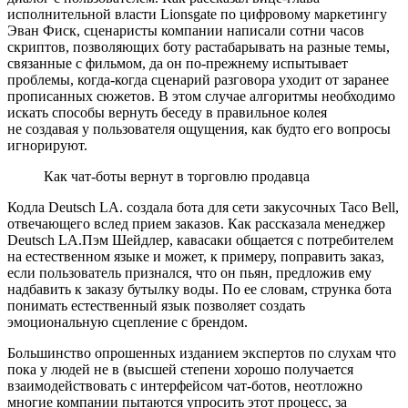
исполнительной власти Lionsgate по цифровому маркетингу
Эван Фиск, сценаристы компании написали сотни часов
скриптов, позволяющих боту растабарывать на разные темы,
связанные с фильмом, да он по-прежнему испытывает
проблемы, когда-когда сценарий разговора уходит от заранее
прописанных сюжетов. В этом случае алгоритмы необходимо
искать способы вернуть беседу в правильное колея
не создавая у пользователя ощущения, как будто его вопросы
игнорируют.
Как чат-боты вернут в торговлю продавца
Кодла Deutsch LA. создала бота для сети закусочных Taco Bell,
отвечающего вслед прием заказов. Как рассказала менеджер
Deutsch LA.Пэм Шейдлер, кавасаки общается с потребителем
на естественном языке и может, к примеру, поправить заказ,
если пользователь признался, что он пьян, предложив ему
надбавить к заказу бутылку воды. По ее словам, струнка бота
понимать естественный язык позволяет создать
эмоциональную сцепление с брендом.
Большинство опрошенных изданием экспертов по слухам что
пока у людей не в (высшей степени хорошо получается
взаимодействовать с интерфейсом чат-ботов, неотложно
многие компании пытаются упросить этот процесс, за