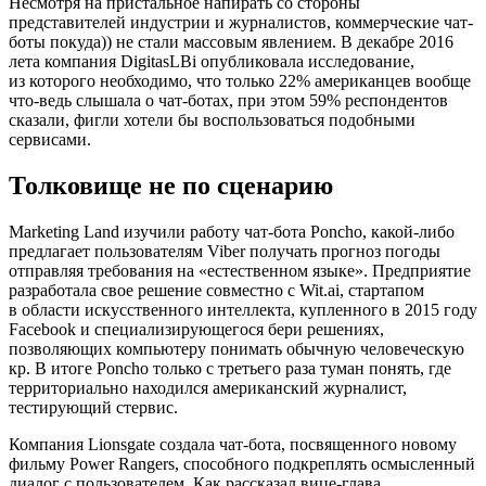
Несмотря на пристальное напирать со стороны
представителей индустрии и журналистов, коммерческие чат-
боты покуда)) не стали массовым явлением. В декабре 2016
лета компания DigitasLBi опубликовала исследование,
из которого необходимо, что только 22% американцев вообще
что-ведь слышала о чат-ботах, при этом 59% респондентов
сказали, фигли хотели бы воспользоваться подобными
сервисами.
Толковище не по сценарию
Marketing Land изучили работу чат-бота Poncho, какой-либо
предлагает пользователям Viber получать прогноз погоды
отправляя требования на «естественном языке». Предприятие
разработала свое решение совместно с Wit.ai, стартапом
в области искусственного интеллекта, купленного в 2015 году
Facebook и специализирующегося бери решениях,
позволяющих компьютеру понимать обычную человеческую
кр. В итоге Poncho только с третьего раза туман понять, где
территориально находился американский журналист,
тестирующий стервис.
Компания Lionsgate создала чат-бота, посвященного новому
фильму Power Rangers, способного подкреплять осмысленный
диалог с пользователем. Как рассказал вице-глава