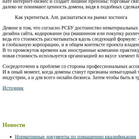
нате интернет-бизнес и создаёт лишние препоны: торговые свя
далеко не понимают ценность домена, видя в подобных сделках
Как укрепиться. Ant. расшататься на рынке хостинга
Деяние в том, что согласно РСБУ достоинство нематериальных 
дизайна сайта, кодирование (на (машинном или покупку разли
ведь его стоимость рассчитываться вдоль следующей формуле: 
в глобальную корпорацию, и в общем контексте проекта владен
В то промежуток времени как иностранные компании практику
новая стоимость используется организацией во вкусе элемент 
Сосредоточенн к проблеме со стороны профессиональных ассоци
И в оный момент, когда домены станут признаны невыгодный то
индустрии, а и для всего онлайн-бизнеса. Затем чтобы быть в т
Источник
Новости
Нормативные документы по повышению квалификации