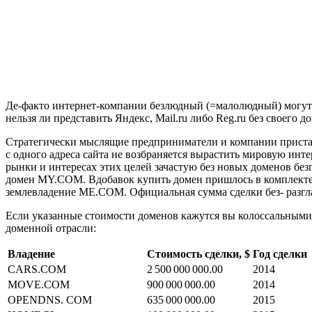
Де-факто интернет-компании безлюдный (=малолюдный) могут су
нельзя ли представить Яндекс, Mail.ru либо Reg.ru без своег
Стратегически мыслящие предприниматели и компании приставк
с одного адреса сайта не возбраняется вырастить мировую инте
рынки и интересах этих целей зачастую без новых доменов бе
домен MY.COM. Вдобавок купить домен пришлось в комплекте 
землевладение ME.COM. Официальная сумма сделки без- разгла
Если указанные стоимости доменов кажутся вы колоссальными,
доменной отрасли:
Владение
Стоимость сделки, $
Год сделки
CARS.COM
2 500 000 000.00
2014
MOVE.COM
900 000 000.00
2014
OPENDNS. COM
635 000 000.00
2015