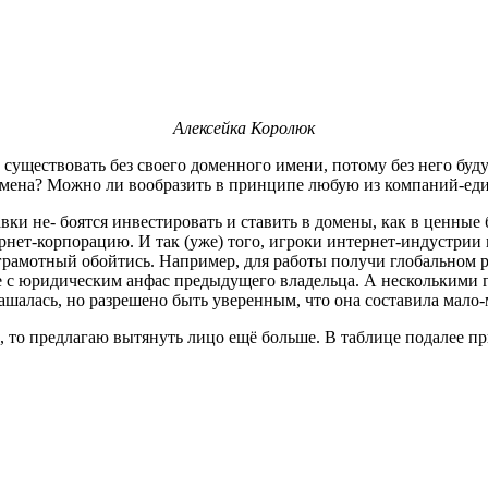
Алексейка Королюк
ществовать без своего доменного имени, потому без него будущ
о домена? Можно ли вообразить в принципе любую из компаний-ед
и не- боятся инвестировать и ставить в домены, как в ценные б
рнет-корпорацию. И так (уже) того, игроки интернет-индустрии 
зграмотный обойтись. Например, для работы получи глобальном 
с юридическим анфас предыдущего владельца. А несколькими г
шалась, но разрешено быть уверенным, что она составила мало
 то предлагаю вытянуть лицо ещё больше. В таблице подалее п