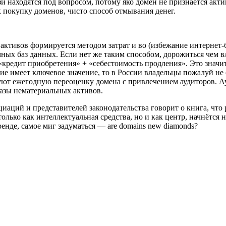
зи находятся под вопросом, потому яко домен не признается акт
 покупку доменов, чисто способ отмывания денег.
активов формируется методом затрат и во (избежание интернет-б
чных баз данных. Если нет же таким способом, дорожиться чем 
«кредит приобретения» + «себестоимость продления». Это значи
ие имеет ключевое значение, то в России владельцы пожалуй не
ют ежегодную переоценку домена с привлечением аудиторов. Ау
базы нематериальных активов.
аций и представителей законодательства говорит о книга, что р
лько как интеллектуальная средства, но и как центр, начнётся 
ренде, самое миг задуматься — are domains new diamonds?