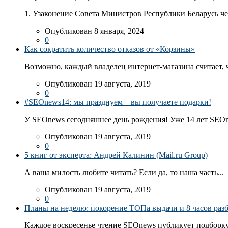
1. Узаконение Совета Министров Республики Беларусь чер
Опубликован 8 января, 2024
0
Как сократить количество отказов от «Корзины»
Возможно, каждый владелец интернет-магазина считает, ч
Опубликован 19 августа, 2019
0
#SEOnews14: мы празднуем – вы получаете подарки!
У SEOnews сегодняшнее день рождения! Уже 14 лет SEOn
Опубликован 19 августа, 2019
0
5 книг от эксперта: Андрей Калинин (Mail.ru Group)
А ваша милость любите читать? Если да, то наша часть...
Опубликован 19 августа, 2019
0
Планы на неделю: покорение ТОПа выдачи и 8 часов раз
Каждое воскресенье чтение SEOnews публикует подборку