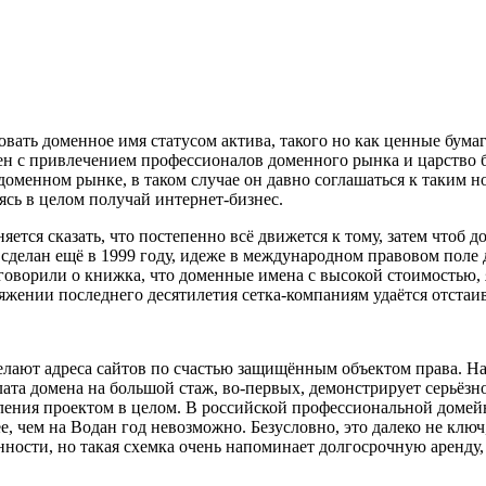
ть доменное имя статусом актива, такого но как ценные бумаги
ен с привлечением профессионалов доменного рынка и царство б
доменном рынке, в таком случае он давно соглашаться к таким 
сь в целом получай интернет-бизнес.
ется сказать, что постепенно всё движется к тому, затем чтоб 
делан ещё в 1999 году, идеже в международном правовом поле 
аговорили о книжка, что доменные имена с высокой стоимостью,
тяжении последнего десятилетия сетка-компаниям удаётся отстаив
лают адреса сайтов по счастью защищённым объектом права. 
плата домена на большой стаж, во-первых, демонстрирует серьё
вления проектом в целом. В российской профессиональной домейн
, чем на Водан год невозможно. Безусловно, это далеко не ключ
венности, но такая схемка очень напоминает долгосрочную аренду