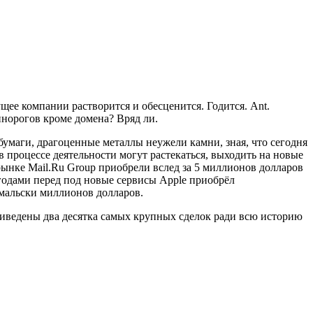
ее компании растворится и обесценится. Годится. Ant.
инорогов кроме домена? Вряд ли.
умаги, драгоценные металлы неужели камни, зная, что сегодня
в процессе деятельности могут растекаться, выходить на новые
рынке Mail.Ru Group приобрели вслед за 5 миллионов долларов
одами перед под новые сервисы Apple приобрёл
-мальски миллионов долларов.
риведены два десятка самых крупных сделок ради всю историю