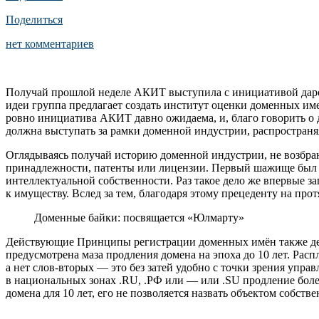
Поделиться
нет комментариев
Получай прошлой неделе АКИТ выступила с инициативой дарова
идеи группа предлагает создать институт оценки доменных им
ровно инициатива АКИТ давно ожидаема, и, благо говорить о 
должна выступать за рамки доменной индустрии, распространяя
Оглядываясь получай историю доменной индустрии, не возбраня
принадлежности, патенты или лицензии. Первый шажище был с
интеллектуальной собственности. Раз такое дело же впервые з
к имуществу. Вслед за тем, благодаря этому прецеденту на про
Доменные байки: посвящается «Юлмарту»
Действующие Принципы регистрации доменных имён также де
предусмотрена маза продления домена на эпоха до 10 лет. Рас
а нет слов-вторых — это без затей удобно с точки зрения упра
в национальных зонах .RU, .РФ или — или .SU продление более
домена для 10 лет, его не позволяется назвать объектом собст