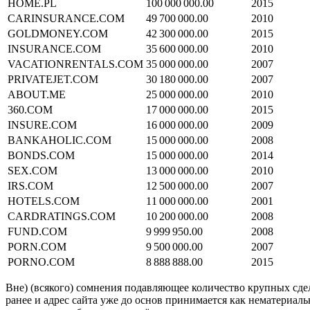
HOME.PL
100 000 000.00
2015
CARINSURANCE.COM
49 700 000.00
2010
GOLDMONEY.COM
42 300 000.00
2015
INSURANCE.COM
35 600 000.00
2010
VACATIONRENTALS.COM
35 000 000.00
2007
PRIVATEJET.COM
30 180 000.00
2007
ABOUT.ME
25 000 000.00
2010
360.COM
17 000 000.00
2015
INSURE.COM
16 000 000.00
2009
BANKAHOLIC.COM
15 000 000.00
2008
BONDS.COM
15 000 000.00
2014
SEX.COM
13 000 000.00
2010
IRS.COM
12 500 000.00
2007
HOTELS.COM
11 000 000.00
2001
CARDRATINGS.COM
10 200 000.00
2008
FUND.COM
9 999 950.00
2008
PORN.COM
9 500 000.00
2007
PORNO.COM
8 888 888.00
2015
Вне) (всякого) сомнения подавляющее количество крупных сдел
ранее и адрес сайта уже до основ принимается как нематериаль