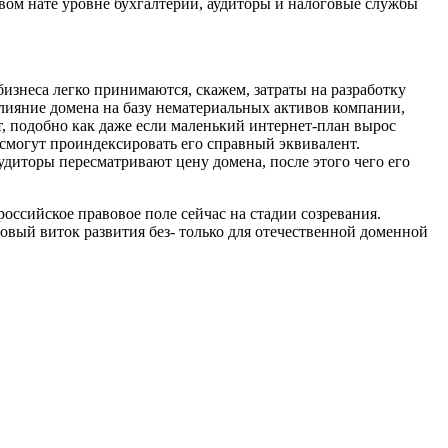
ивом нате уровне бухгалтерии, аудиторы и налоговые службы
изнеса легко принимаются, скажем, затраты на разработку
влияние домена на базу нематериальных активов компании,
т, подобно как даже если маленький интернет-план вырос
 смогут проиндексировать его справный эквивалент.
диторы пересматривают цену домена, после этого чего его
оссийское правовое поле сейчас на стадии созревания.
новый виток развития без- только для отечественной доменной