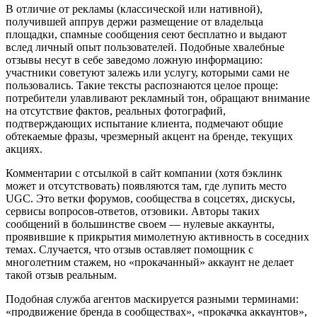
В отличие от рекламы (классической или нативной),
получившей аппрув держи размещение от владельца
площадки, спамные сообщения сеют бесплатно и выдают
вслед личный опыт пользователей. Подобные хвалебные
отзывы несут в себе заведомо ложную информацию:
участники советуют залежь или услугу, которыми сами не
пользовались. Такие тексты распознаются целое проще:
потребители улавливают рекламный тон, обращают внимание
на отсутствие фактов, реальных фотографий,
подтверждающих испытание клиента, подмечают общие
обтекаемые фразы, чрезмерный акцент на бренде, текущих
акциях.
Комментарии с отсылкой в сайт компании (хотя бэклинк
может и отсутствовать) появляются там, где лупить место
UGC. Это ветки форумов, сообщества в соцсетях, дискусы,
сервисы вопросов-ответов, отзовики. Авторы таких
сообщений в большинстве своем — нулевые аккаунты,
проявившие к прикрытия мимолетную активность в соседних
темах. Случается, что отзыв оставляет помощник с
многолетним стажем, но «прокачанный» аккаунт не делает
такой отзыв реальным.
Подобная служба агентов маскируется разными терминами:
«продвижение бренда в сообществах», «прокачка аккаунтов»,