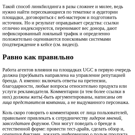
Такой способ линкбилдинга в разы сложнее и милее, ведь
нужно найти пересекающиеся по тематике и аудитории
площадки, договориться с веб-мастером и подготовить
источник. Но и результат оправдывает средства: ссылки
отлично индексируются, перенимают вес донора, дают
нефиксированный лояльный трафик и определенно
положительно оцениваются поисковыми системами
(подтверждение в кейсе (см. видео)).
Равно как правильно
Работа агентов влияния на площадках UGC в первую очередь
должна (пре)бывать направлена на управление репутацией
бренда. А именно: включать ответы на претензии,
благодарности, любые вопросы относительно продукта или
услуги рекламодателя. Комментарии (и тем более ссылки в
них) должны жить(-быть аргументированы, написаны
от
лица представителя компании
, а не выдуманного персонажа.
Коль скоро говорить о комментариях от лица пользователей,
правильнее привлекать к сотрудничеству
лидеров мнений,
завсегдатаев форумов
. Они могут поведать о бренде в
естественной форме: провести тест-драйв, сделать обзор и,
оперируя фактами, доказать информацию о пользе продукта