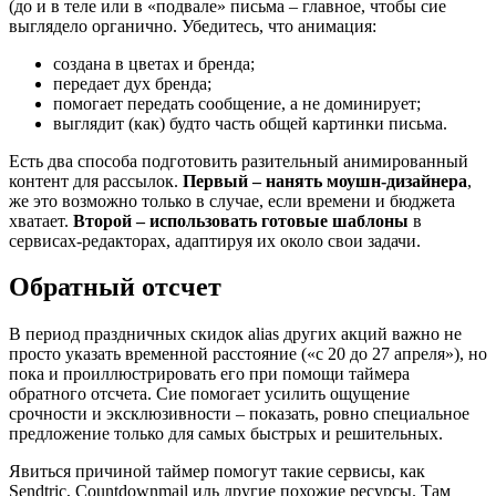
(до и в теле или в «подвале» письма – главное, чтобы сие
выглядело органично. Убедитесь, что анимация:
создана в цветах и бренда;
передает дух бренда;
помогает передать сообщение, а не доминирует;
выглядит (как) будто часть общей картинки письма.
Есть два способа подготовить разительный анимированный
контент для рассылок.
Первый – нанять моушн-дизайнера
,
же это возможно только в случае, если времени и бюджета
хватает.
Второй – использовать готовые шаблоны
в
сервисах-редакторах, адаптируя их около свои задачи.
Обратный отсчет
В период праздничных скидок alias других акций важно не
просто указать временной расстояние («с 20 до 27 апреля»), но
пока и проиллюстрировать его при помощи таймера
обратного отсчета. Сие помогает усилить ощущение
срочности и эксклюзивности – показать, ровно специальное
предложение только для самых быстрых и решительных.
Явиться причиной таймер помогут такие сервисы, как
Sendtric, Сountdownmail иль другие похожие ресурсы. Там