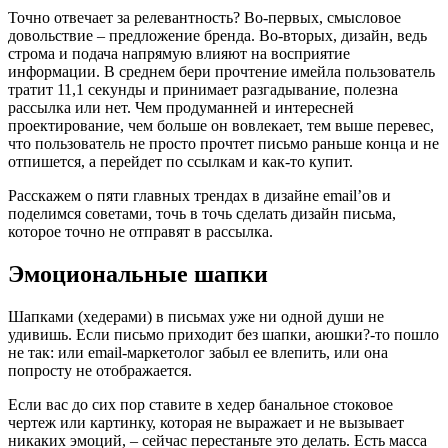
Точно отвечает за релевантность? Во-первых, смысловое
довольствие – предложение бренда. Во-вторых, дизайн, ведь
строма и подача напрямую влияют на восприятие
информации. В среднем бери прочтение имейла пользователь
тратит 11,1 секунды и принимает разгадывание, полезна
рассылка или нет. Чем продуманней и интересней
проектирование, чем больше он вовлекает, тем выше перевес,
что пользователь не просто прочтет письмо раньше конца и не
отпишется, а перейдет по ссылкам и как-то купит.
Расскажем о пяти главных трендах в дизайне email’ов и
поделимся советами, точь в точь сделать дизайн письма,
которое точно не отправят в рассылка.
Эмоциональные шапки
Шапками (хедерами) в письмах уже ни одной души не
удивишь. Если письмо приходит без шапки, аюшки?-то пошло
не так: или email-маркетолог забыл ее влепить, или она
попросту не отображается.
Если вас до сих пор ставите в хедер банальное стоковое
чертеж или картинку, которая не выражает и не вызывает
никаких эмоций, – сейчас перестаньте это делать. Есть масса