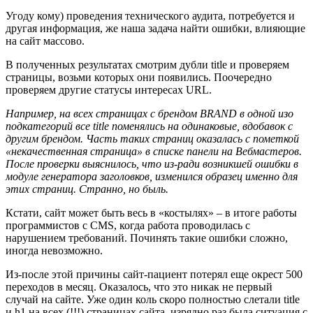
Угоду кому) проведения технического аудита, потребуется и
другая информация, же наша задача найти ошибки, влияющие
на сайт массово.
В полученных результатах смотрим дубли title и проверяем
страницы, возьми которых они появились. Поочередно
проверяем другие статусы интересах URL.
Например, на всех страницах с брендом BRAND в одной изо
подкатегорий все title поменялись на одинаковые, вдобавок с
другим брендом. Часть таких страниц оказалась с пометкой
«некачественная страница» в списке панели на Вебмастеров.
После проверки выяснилось, что из-ради возникшей ошибки в
модуле генератора заголовков, изменился образец именно для
этих страниц. Странно, но быль.
Кстати, сайт может быть весь в «костылях» – в итоге работы
программистов с CMS, когда работа проводилась с
нарушением требований. Починять такие ошибки сложно,
иногда невозможно.
Из-после этой причины сайт-пациент потерял еще окрест 500
переходов в месяц. Оказалось, что это никак не первый
случай на сайте. Уже один коль скоро полностью слетали title
и h1 на всех (!!!) страницах сайта, изрядно раз была ситуация с