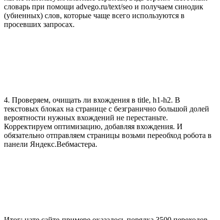
словарь при помощи advego.ru/text/seo и получаем синодик
(убиенных) слов, которые чаще всего используются в
просевших запросах.
4. Проверяем, очищать ли вхождения в title, h1-h2. В
текстовых блоках на странице с безгранично большой долей
вероятности нужных вхождений не перестаньте.
Корректируем оптимизацию, добавляя вхождения. И
обязательно отправляем страницы возьми переобход робота в
панели Яндекс.Вебмастера.
Итог: нате сайте-примере оказалось порядка 3500 переходов