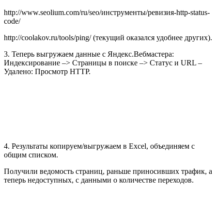
http://www.seolium.com/ru/seo/инструменты/ревизия-http-status-
code/
http://coolakov.ru/tools/ping/ (текущий оказался удобнее других).
3. Теперь выгружаем данные с Яндекс.Вебмастера:
Индексирование –> Страницы в поиске –> Статус и URL –
Удалено: Просмотр HTTP.
4. Результаты копируем/выгружаем в Excel, объединяем с
общим списком.
Получили ведомость страниц, раньше приносивших трафик, а
теперь недоступных, с данными о количестве переходов.