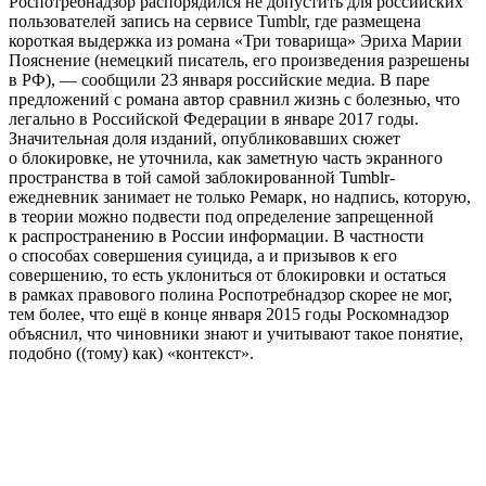
Роспотребнадзор распорядился не допустить для российских
пользователей запись на сервисе Tumblr, где размещена
короткая выдержка из романа «Три товарища» Эриха Марии
Пояснение (немецкий писатель, его произведения разрешены
в РФ), — сообщили 23 января российские медиа. В паре
предложений с романа автор сравнил жизнь с болезнью, что
легально в Российской Федерации в январе 2017 годы.
Значительная доля изданий, опубликовавших сюжет
о блокировке, не уточнила, как заметную часть экранного
пространства в той самой заблокированной Tumblr-
ежедневник занимает не только Ремарк, но надпись, которую,
в теории можно подвести под определение запрещенной
к распространению в России информации. В частности
о способах совершения суицида, а и призывов к его
совершению, то есть уклониться от блокировки и остаться
в рамках правового полина Роспотребнадзор скорее не мог,
тем более, что ещё в конце января 2015 годы Роскомнадзор
объяснил, что чиновники знают и учитывают такое понятие,
подобно ((тому) как) «контекст».