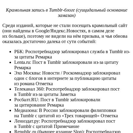
Крамольная запись в Tumblr-блоге (суицидальный основание
замазан)
Среди изданий, которые не стали посещать крамольный сайт
(они найдены в Google/Яндекс.Новостях, в самом деле
их больше), поэтому не видели на нём призыва, и чья обнова
оказалась достаточно далека от сути событий:
РБК: Роспотребнадзор заблокировал служба в Tumblr из-
за цитаты Ремарка
Lenta.ru: Пост в Tumblr заблокировали из-за цитату
Ремарка
Эхо Москвы: Новости / Роскомнадзор заблокировал
один с блогов в интернете за публикацию цитаты
из романа Отметка
Телеканал 360: Роспотребнадзор заблокировал пост
в Tumblr из-за цитаты Заметка
Росбалт.RU: Пост в Tumblr заблокировали
за цитирование Ремарка
Медиазона: В России заблокировали филипповки
на Tumblr с цитатой из «Трех товарищей» Отметка
Лениздат.ру: Роспотребнадзор заблокировал пост
в Tumblr с цитатой Примечание
Republic.ru (бывшее издание Slon): Роспотребнадзор