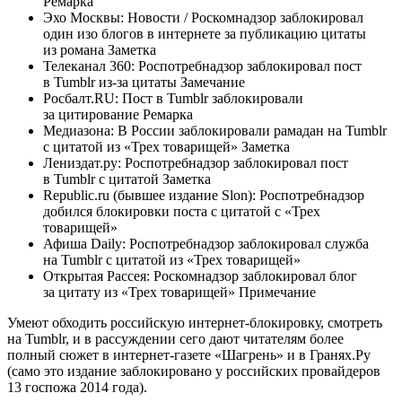
Ремарка
Эхо Москвы: Новости / Роскомнадзор заблокировал
один изо блогов в интернете за публикацию цитаты
из романа Заметка
Телеканал 360: Роспотребнадзор заблокировал пост
в Tumblr из-за цитаты Замечание
Росбалт.RU: Пост в Tumblr заблокировали
за цитирование Ремарка
Медиазона: В России заблокировали рамадан на Tumblr
с цитатой из «Трех товарищей» Заметка
Лениздат.ру: Роспотребнадзор заблокировал пост
в Tumblr с цитатой Заметка
Republic.ru (бывшее издание Slon): Роспотребнадзор
добился блокировки поста с цитатой с «Трех
товарищей»
Афиша Daily: Роспотребнадзор заблокировал служба
на Tumblr с цитатой из «Трех товарищей»
Открытая Рассея: Роскомнадзор заблокировал блог
за цитату из «Трех товарищей» Примечание
Умеют обходить российскую интернет-блокировку, смотреть
на Tumblr, и в рассуждении сего дают читателям более
полный сюжет в интернет-газете «Шагрень» и в Гранях.Ру
(само это издание заблокировано у российских провайдеров
13 госпожа 2014 года).