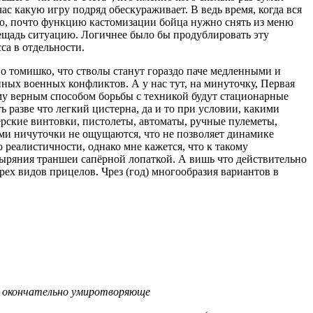
ас какую игру подряд обескураживает. В ведь время, когда вся
орю, почто функцию кастомизации бойца нужно снять из меню
 лещадь ситуацию. Логичнее было бы продублировать эту
са в отдельности.
 о томишко, что стволы станут гораздо паче медленными и
нных военных конфликтов. А у нас тут, на минуточку, Первая
му верным способом борьбы с техникой будут стационарные
 разве что легкий цистерна, да и то при условии, какими
ерские винтовки, пистолеты, автоматы, ручные пулеметы,
ми ничуточки не ощущаются, что не позволяет динамике
 реалистичности, однако мне кажется, что к такому
овыряния траншеи сапёрной лопаткой. А вишь что действительно
трех видов прицелов. Чрез (год) многообразия вариантов в
бы окончательно умиротворяюще