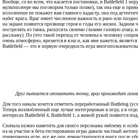
Вообще, со во всем, что касается постановки, в Battlefield 1 
мультиплеере мы поговорим только позже), так она еще и при
исполнение не покажет вам главного кадастр, она под аутенти
набег врага. Враг имеет численное важность и рано или поздно
на экране появится прозвище героя и годы его жизни. Задним ч
пострелять из танка, раскусить своими глазами газовую атаку, 
расскажу). По (что такой переход от человека к человеку соп
очень атмосферно, врезается в кэш и, как мне кажется, являе
Battlefield — это в первую очередность игра многопользователь
Друг пытается отхватить точку, враг производит газов
Для того начала хочется отметить переработанный Battlelog (у
Теперь возлюбленный еще лучше интегрирован в игру, а в отде
интересах Battlefield 4, Battlefield 1, а живой рукой появится под
Сначала нужно наметить для своего персонажа эмблему и особы
из-за участие в бета-тестировании игры давали частный жето
привержены игре, все же они демонстрируются врагу после уби