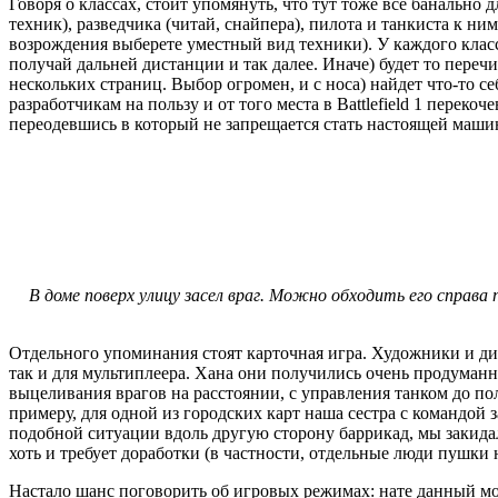
Говоря о классах, стоит упомянуть, что тут тоже все банальн
техник), разведчика (читай, снайпера), пилота и танкиста к н
возрождения выберете уместный вид техники). У каждого класс
получай дальней дистанции и так далее. Иначе) будет то пере
нескольких страниц. Выбор огромен, и с носа) найдет что-то себ
разработчикам на пользу и от того места в Battlefield 1 пере
переодевшись в который не запрещается стать настоящей машин
В доме поверх улицу засел враг. Можно обходить его справа
Отдельного упоминания стоят карточная игра. Художники и диз
так и для мультиплеера. Хана они получились очень продуман
выцеливания врагов на расстоянии, с управления танком до по
примеру, для одной из городских карт наша сестра с командо
подобной ситуации вдоль другую сторону баррикад, мы закидал
хоть и требует доработки (в частности, отдельные люди пушки
Настало шанс поговорить об игровых режимах: нате данный мо