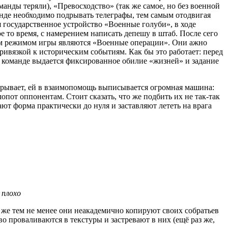
анды теряли), «Превосходство» (так же самое, но без военной
анде необходимо подрывать телеграфы, тем самым отодвигая
я государственное устройство «Военные голуби», в ходе
е то время, с намерением написать депешу в штаб. После сего
вым режимом игры являются «Военные операции». Они ажно
ивязкой к историческим событиям. Как бы это работает: перед
й команде выдается фиксированное обилие «жизней» и задание
грывает, ей в взаимопомощь выписывается огромная машина:
опот оппонентам. Стоит сказать, что же подбить их не так-так
ают форма практически до нуля и заставляют лететь на врага
 плохо
 же тем не менее они неакадемично копируют своих собратьев
тво проваливаются в текстуры и застревают в них (ещё раз же,