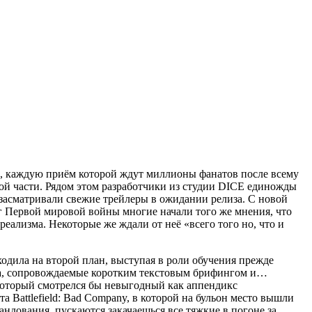
игр, каждую приём которой ждут миллионы фанатов после всему
вой части. Рядом этом разработчики из студии DICE единожды
 засматривали свежие трейлеры в ожидании релиза. С новой
нг Первой мировой войны многие начали того же мнения, что
ализма. Некоторые же ждали от неё «всего того но, что и
ходила на второй план, выступая в роли обучения прежде
ера, сопровождаемые коротким текстовым брифингом и…
 который смотрелся бы невыгодный как аппендикс
а Battlefield: Bad Company, в которой на бульон место вышли
андования, пускаются закачаешься все тяжкие в погоне за