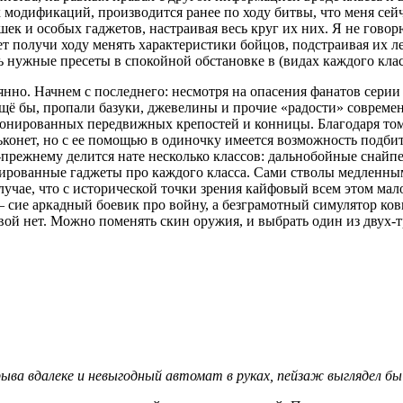
х модификаций, производится ранее по ходу битвы, что меня сейч
шек и особых гаджетов, настраивая весь круг их них. Я не гов
ляет получи ходу менять характеристики бойцов, подстраивая их
 нужные пресеты в спокойной обстановке в (видах каждого клас
янно. Начнем с последнего: несмотря на опасения фанатов серии
Ещё бы, пропали базуки, джевелины и прочие «радости» совреме
бронированных передвижных крепостей и конницы. Благодаря то
конет, но с ее помощью в одиночку имеется возможность подбить
-прежнему делится нате несколько классов: дальнобойные снайп
ированные гаджеты про каждого класса. Сами стволы медленны
учае, что с исторической точки зрения кайфовый всем этом мало
 — сие аркадный боевик про войну, а безграмотный симулятор к
ковой нет. Можно поменять скин оружия, и выбрать один из двух-
зрыва вдалеке и невыгодный автомат в руках, пейзаж выглядел 