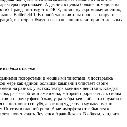
характеры персонажей. А деяния в целом больше походила на
ости? Правда потому, что DICE, по моему скромному мнению,
ышла Battlefield 1. В новой части авторы пропагандируют
кораций, в которых будут разыграны личные истории отдельных
 в одном с дворов
жиданными поворотами и мощными твистами, я постараюсь
такой мере как единой большой кампании блистает своим
емени на разных участках театра военных действий. Каждая
 бы, рассказ об экипаже икона, который прорывается к своим
нтов и парочку флешбэков, утрату братьев в области оружию и
я на почтового голубя, а вас под чудесную музыку нужно
ом Питтом в главной роли. А метаморфоза от геймплея к
и хоть повстречать Лоуренса Аравийского. В общем, хандрить