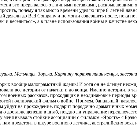
 времени это прерывалось отличными вставками, раскрывающими 
росить, почему я так много времени уделяю игре 8-летней давн
 делали до Bad Company и не могли совершить после, пока не в
зы и веселиться», а в плане использования войны в качестве де
вушка. Мельницы. Зорька. Картину портят лишь немцы, засевшие
которых вообще малограмотный ждешь! И хотя он не блещет нео
твовали все истории от начатки и до конца. Именно истории, в 
угом военных рассказов, проходящих в неодинаковые периоды вр
огой голливудский фильм о войне. Примем, банальный, казалось
 вам уйдут на прохождение, подарит порядочно драматичных моме
 о доставке депеши в штаб, поздно ли управление переключаетс
я у меня вызвала стойкие ассоциации с фильмом «Ярость» с Брэд
 нам предстоит в шкуре военного летчика, австралийских вояк 