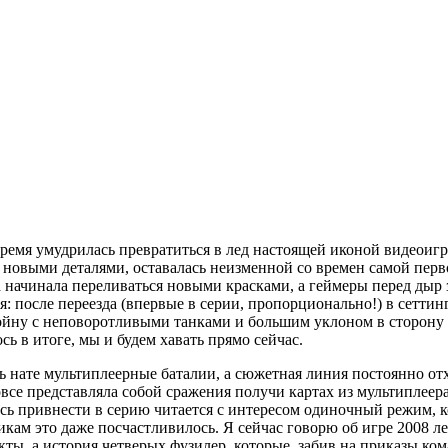
то время умудрилась превратиться в лед настоящей иконой видео
се новыми деталями, оставалась неизменной со времен самой пер
а начинала переливаться новыми красками, а геймеры перед дыр
: после переезда (впервые в серии, пропорционально!) в сетти
йну с неповоротливыми танками и большим уклоном в сторону ре
сь в итоге, мы и будем хавать прямо сейчас.
дь нате мультиплеерные баталии, а сюжетная линия постоянно от
овсе представляла собой сражения получи картах из мультипле
лись привнести в серию читается с интересом одиночный режим,
кам это даже посчастливилось. Я сейчас говорю об игре 2008 лет
ты, а история четверых фузилер, которые, забив на приказы ком