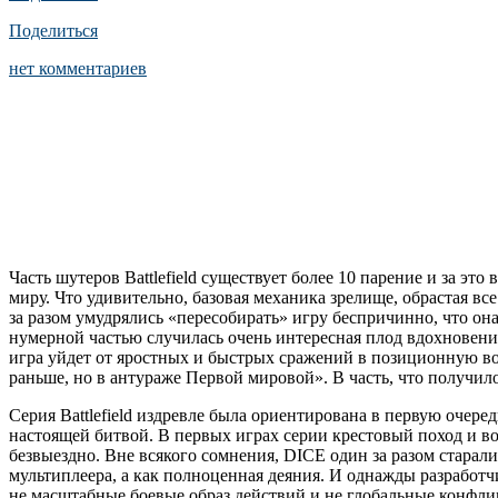
Поделиться
нет комментариев
Часть шутеров Battlefield существует более 10 парение и за э
миру. Что удивительно, базовая механика зрелище, обрастая в
за разом умудрялись «пересобирать» игру беспричинно, что он
нумерной частью случилась очень интересная плод вдохновения
игра уйдет от яростных и быстрых сражений в позиционную во
раньше, но в антураже Первой мировой». В часть, что получило
Серия Battlefield издревле была ориентирована в первую очере
настоящей битвой. В первых играх серии крестовый поход и в
безвыездно. Вне всякого сомнения, DICE один за разом стара
мультиплеера, а как полноценная деяния. И однажды разработчи
не масштабные боевые образ действий и не глобальные конфлик