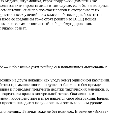
ных медика, штурмовика, героя поддержки (симпатия же
воляется активировать лишь в том случае, если бы вы во время
сем аптечки, снайпер помечает врагов и отстреливает их
еристики всех умений всех классов, безвыгодный хватит и
(а из-за ее созданием тоже стоят ребята изо DICE) пошел
те появляется самостоятельный набор обмундирования,
пачками гранат.
ибо — либо взять в руки снайперку и попытаться выключить с
оюзник на друга локаций как угоду кому) одиночной кампании,
е битвы промышленность по душе: от ближнего боя прежде
ирна и позволяет придумать десятки тактических маневров. К
подпускали врага к контрольной точке. Оказавшись в
ьми любое действие в игре найдется свое обструкция. Баланс
о проекта находится получи очень и очень хорошем уровне.
ополнениях. Туточки тоже не без новинок. В режиме «Захват»