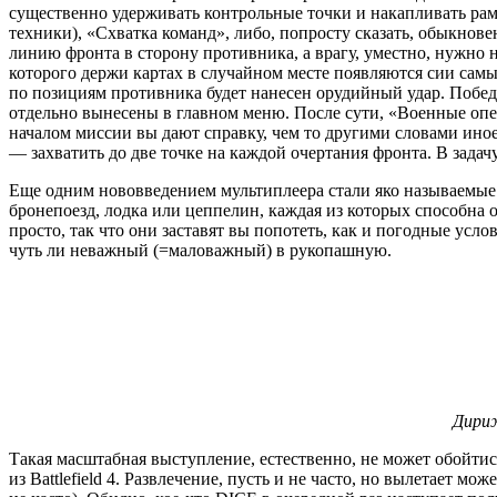
существенно удерживать контрольные точки и накапливать рамы
техники), «Схватка команд», либо, попросту сказать, обыкнов
линию фронта в сторону противника, а врагу, уместно, нужно 
которого держи картах в случайном месте появляются сии самы
по позициям противника будет нанесен орудийный удар. Побе
отдельно вынесены в главном меню. После сути, «Военные опер
началом миссии вы дают справку, чем то другими словами ино
— захватить до две точке на каждой очертания фронта. В задач
Еще одним нововведением мультиплеера стали яко называемые 
бронепоезд, лодка или цеппелин, каждая из которых способна о
просто, так что они заставят вы попотеть, как и погодные усл
чуть ли неважный (=маловажный) в рукопашную.
Дириж
Такая масштабная выступление, естественно, не может обойти
из Battlefield 4. Развлечение, пусть и не часто, но вылетает м