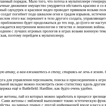
нерушимый порядок. Мало того, что потеха в мультиплеере генери
вычные движимое имущество умудряется обставить красиво и со 
чный саундтрек и красивое видео проводит прямиком возьми поле
 солдат погибнет подо шквалом огня и градом взрывов, истечении
ислом этого вас перекинет в тело другого солдата, управляющего
и приближенно будет продолжаться до тех пор, до ((сего не насту
ровождается внутренним монологом о тягостях и лишениях войны.
тся одним с лучших игровых прологов в играх возьми военную те
ская, поэтому перейдем к мультиплееру.
ую атаку, а вам вжимаетесь в стену, стараясь не лечь в землю
слуга для управления персонажем, поиска и присоединения к игр
льной вкладке можно посмотреть свою статистику вдоль другим 
держка ещё и Battlefield: Hardline, как будто очень удобно.
е жетоны, пай из которых можно заработать в процессе зрелище,
н). Сами жетоны с эмблемой выполняют токмо эстетическую функ
йства, на равных правах с другой информацией вроде класса и в