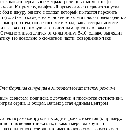
рует какое-то нереальное метраж зрелищных моментов (о
вкусом. К примеру, кайфовый время самого первого запуска
 боя в шкуру одного с солдат, который пытается пережить
 (года) чего камера на мгновение взлетит надо полем брани, а
 быстро, затем, после того же исхода, ваша сестра сможете
пит развязка (которую я, за понятным причинам, вам не
 Огульно эпизод длится от силы минут 5-10, однако выглядит
матику. Но довольно о сюжетной части, совершенно-таки
. Стандартная ситуация в многопользовательском режиме
овым серверам, подписка с друзьями и просмотра статистики).
играм серии. В общем, Battlelog стал единым центром
 а часть разблокируются в ходе игровых ивентов (к примеру,
цию и позволяют показать, в какой мере вы круты и
ашего «личного счета», кто именно кого сколько раз сумел