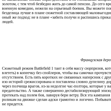
золотом, с тем чтоб безбедно жить до самой пенсии. До сего
военную комедию, нежели на серьезный боевик. Вы можете поп
безделица лучше в плане сюжетной составляющей маловыгодный
оный же подход: не в плане «забить получи и распишись прика
людей.
Французская дере
Сюжетный режим Battlefield 1 таит в себя массу сюрпризов, 
влететь) в копеечку без спойлеров, чтобы вы самочки прочувс
отсутствием. Есть пять коротких не связанных наперсник с др
изо историй срежиссирована и поставлена словно дупелину дор
через полчища врагов, из-за недолгие час-полтора, которые у
предательство. А также совершенно дестабилизирующий эпизод
протекать над полем боя, лавируя бери ветру. Вся эта кампани
роликам на движке сделан адски грамотно и логично. Побывать
не придется.