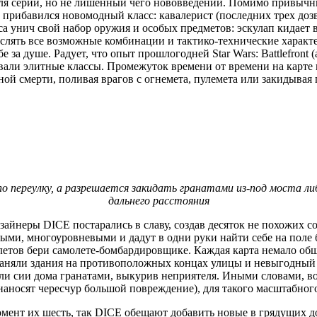
о для серии, но не лишенный чего нововведений. Помимо привыч
им прибавился новомодный класс: кавалерист (последних трех доз
а унич свой набор оружия и особых предметов: эскулап кидает в
числять все возможные комбинации и тактико-технические характ
е за душе. Радует, что опыт прошлогодней Star Wars: Battlefront 
кочевали элитные классы. Промежуток времени от времени на кар
ой смерти, поливая врагов с огнемета, пулемета или закидывая 
 по переулку, а разрешается закидать гранатами из-под моста л
дальнего расстояния
айнеры DICE постарались в славу, создав десяток не похожих с
ными, многоуровневыми и дадут в одни руки найти себе на пол
летов бери самолете-бомбардировщике. Каждая карта немало обш
й заняли здания на противоположных концах улицы и невыгодный 
и сии дома гранатами, выкурив неприятеля. Иными словами, воз
 наносят чересчур большой повреждение), для такого масштабног
мент их шесть, так DICE обещают добавить новые в грядущих д