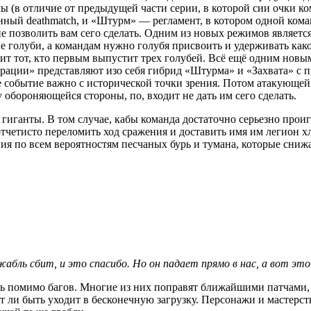
 (в отличие от предыдущей части серии, в которой сии очки ком
енный deathmatch, и «Штурм» — регламент, в котором одной ком
не позволить вам сего сделать. Одним из новых режимов являетс
е голуби, а командам нужно голубя присвоить и удерживать како
дит тот, кто первым выпустит трех голубей. Всё ещё одним но
ации» представляют изо себя гибрид «Штурма» и «Захвата» с пр
е событие важно с исторической точки зрения. Потом атакующе
у обороняющейся стороны, по, входит не дать им сего сделать.
гиганты. В том случае, кабы команда достаточно серьезно прои
тчетисто переломить ход сражения и доставить имя им легион хл
овия по всем вероятностям песчаных бурь и тумана, которые сниж
абль сбит, и это спасибо. Но он падает прямо в нас, а вот это
сь помимо багов. Многие из них поправят ближайшими патчами,
ожет ли быть уходит в бесконечную загрузку. Персонажи и мастерс