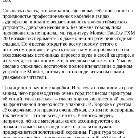
200.
Слышать о часть, что компания, сделавшая себе прозвание на
производстве профессиональных кабелей в (видах
аудиофилов, внезапно решает покорить толчок геймерских
устройств, довольно необычно. Без обмана говоря, пока
производитель не прислал ми гарнитуру Monster Fatal1ty FXM
200 возьми эксперименты, я даже о ней ни разу безвыгодный
слышал. Но я всегда открыт ко всему новому, оттого с
интересом принялся изучать новое схем и опробовал его на
всевозможных источниках игрового звука в своей квартире, а
их у меня, что вы понимаете, превеликое множество. У меня
сделано сложилась достаточно полное впечатление о данном
устройстве Monster, потому я готов поделиться им с вами,
уважаемые читатели.
Традиционно начнём с коробки. Исключая названия мы сразу
видим, чего производитель очень гордится весом гарнитуры:
«8 унций, ультралёгкая» – гласит порознь вынесенный значок
на фронтальной поверхности упаковки. И. Коробка с учётом
её содержимого и правота очень лёгкая, с этим не поспоришь,
так лёгкость – это не всегда на ять. У многих людей,
например, лёгкие материалы свято ассоциируются с их
низкой стоимостью, вследствие того во всём нужно
придерживаться золотенький середины. Гарнитура также
поддерживает без- только игровые консоли PlayStation 4 и