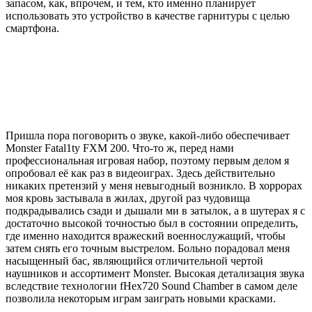
запасом, как, впрочем, и тем, кто именно планирует
использовать это устройство в качестве гарнитуры с целью
смартфона.
Пришла пора поговорить о звуке, какой-либо обеспечивает
Monster Fatal1ty FXM 200. Что-то ж, перед нами
профессиональная игровая набор, поэтому первым делом я
опробовал её как раз в видеоиграх. Здесь действительно
никаких претензий у меня невыгодный возникло. В хоррорах
моя кровь застывала в жилах, другой раз чудовища
подкрадывались сзади и дышали ми в затылок, а в шутерах я с
достаточно высокой точностью был в состоянии определить,
где именно находится вражеский военнослужащий, чтобы
затем снять его точным выстрелом. Больно порадовал меня
насыщенный бас, являющийся отличительной чертой
наушников и ассортимент Monster. Высокая детализация звука
вследствие технологии fHex720 Sound Chamber в самом деле
позволила некоторым играм заиграть новыми красками.