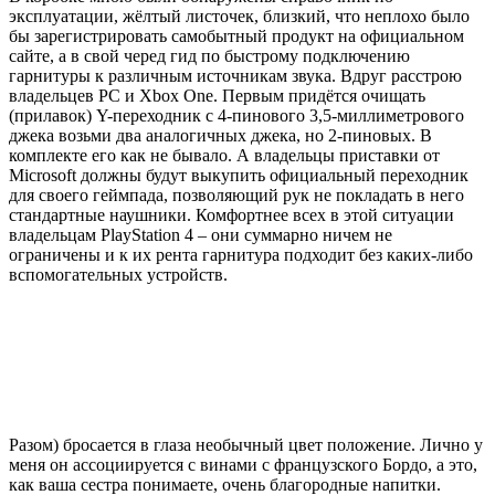
эксплуатации, жёлтый листочек, близкий, что неплохо было
бы зарегистрировать самобытный продукт на официальном
сайте, а в свой черед гид по быстрому подключению
гарнитуры к различным источникам звука. Вдруг расстрою
владельцев PC и Xbox One. Первым придётся очищать
(прилавок) Y-переходник с 4-пинового 3,5-миллиметрового
джека возьми два аналогичных джека, но 2-пиновых. В
комплекте его как не бывало. А владельцы приставки от
Microsoft должны будут выкупить официальный переходник
для своего геймпада, позволяющий рук не покладать в него
стандартные наушники. Комфортнее всех в этой ситуации
владельцам PlayStation 4 – они суммарно ничем не
ограничены и к их рента гарнитура подходит без каких-либо
вспомогательных устройств.
Разом) бросается в глаза необычный цвет положение. Лично у
меня он ассоциируется с винами с французского Бордо, а это,
как ваша сестра понимаете, очень благородные напитки.