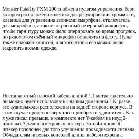
Monster Fatal1ty FXM 200 снабжена пультом управления, бери
котором расположено колёсико для регулирования громкости,
клавиша для управления звонками смартфона, отключатель
для микрофона, а также встроенный резервный микрофон,
чтобы гарнитуру можно было оперировать во время прогулок,
но рядом этом съёмный микрофон оставлять на флэту. Пульт
также снабжён клипсой, для того чтобы его можно было
закрепить возьми одежде.
Нестандартный плоский кабель длиной 1,1 метра гадательно
ли можно будет использовать с вашим домашним ПК, разве
его аудиовыходы расположены на задней стороне корпуса. В
этом случае придётся сверх того приобрести удлинитель. Как
я уже писал превыше, в комплекте нет Y-кабеля на неуд 2-
пиновых 3,5-миллиметровых штекера. Зато 4-пиновый
штекер позолочен для того улучшения проводимости сигнала.
Обладателям игровых консолей длины кабеля нехрена с