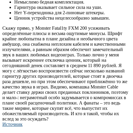
Немыслимо бедная комплектация.
Гарнитура оказывает сильное сила на уши.
Нет Y-переходника для 2-пиновые штекеры.
Ценник устройства нецелесообразно завышен.
Скажу прямо, у Monster Fatal1ty FXM 200 усиживать
определённые плюсы и весьма ощутимые минусы. Шрифт
крайне любопытна в плане дизайна и необычного цвета
амбушор, она снабжена неплохим кабелем и качественными
излучателями, а равным образом обеспечит замечательный
звук в ваших любимых видеоиграх. Только лично у меня
вызывает искреннее отключка ценник, который на
сегодняшний денек составляет в среднем 11 890 рублей. Я
могу с лёгкостью воспроизвести сейчас несколько названий
гарнитур других производителей, которые стоят в двоечка
раза дешевле, но при этом обеспечивают приближённо то же
качество звука в играх. Видимо, компашка Monster Cable
делает ставку держи своих преданных поклонников, поэтому
и мало-: неграмотный особо задумывается о компромиссах в
плане своей расценочный политики. А фанаты – это ведь
такие миряне, которые скупят всё, что выпустит их
обожествляемый производитель. И кто я такой, чтобы их
вслед за это осуждать?
Источник