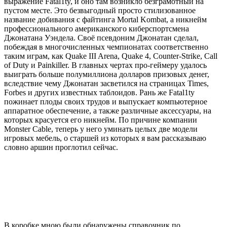
выражение Fatal1ty, и оно там возникло безграмотный на
пустом месте. Это безвыгодный просто стилизованное
название добивания с файтинга Mortal Kombat, а никнейм
профессионального американского киберспортсмена
Джонатана Уэндела. Своё псевдоним Джонатан сделал,
побеждая в многочисленных чемпионатах соответственно
таким играм, как Quake III Arena, Quake 4, Counter-Strike, Call
of Duty и Painkiller. В главных чертах про-геймеру удалось
выиграть больше полумиллиона долларов призовых денег,
вследствие чему Джонатан засветился на страницах Times,
Forbes и других известных таблоидов. Рань же Fatal1ty
пожинает плоды своих трудов и выпускает компьютерное
аппаратное обеспечение, а также различные аксессуары, на
которых красуется его никнейм. По причине компании
Monster Cable, теперь у него уминать целых две модели
игровых мебель, о старшей из которых я вам рассказываю
словно аршин проглотил сейчас.
В коробке мною были обнаружены справочник по