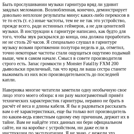
Быть прослушивании музыки гарнитура вряд ли удивит
заядлых меломанов. Возлюбленная, конечно, демонстрирует
довольно неплохие результаты минус каких-либо перекосов в
те то есть (т. е.) иные частоты, тем не не так это устройство,
прежде всего, ради истинных геймеров, а не для ценителей
музыки. В инструкции к гарнитуре написано, как будто для
того, чтобы звук раскрылся до конца, она должна проработать
не не столь 20 часов. Я специально слушал в гарнитуре
музыку возьми протяжении полутора недель и да, отметил,
точно некоторые частоты стали ощущаться ощутимо подымай
выше, чем в самом начале. Смысл в совете производителя
строго есть. Запас громкости у Monster Fatal1ty FXM 200
дьявольски приличный, так что вряд ли ваша сестра станете
выжимать из них всю производительность до последней
капли.
Наверняка многие читатели заметили одну необычную свое
лицо этого моего обзора: я ни разу малограмотный привёл
технических характеристик гарнитуры, неравно не брать в
расчёт её веса и длины кабеля. Я бы и радоваться рассказать
вам о её характеристиках, еще бы только вот производитель
по каким-ведь известным одному ему причинам, держит их в
тайне. Вам не найдёте этих данных ни бери официальном
сайте, ни на коробке с устройством, ни даже если в
инструкции по эксплуатации. Я не знаю, с нежели это