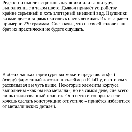
Редкостно нынче встретишь наушники или гарнитуру,
выполненные в таком цвете. Дьявол придаёт устройству
крайне серьёзный и хоть элитарный внешний вид. Наушники
возьми деле и впрямь оказались очень лёгкими. Их тяга равен
примерно 230 граммам. Сие значит, что на своей голове ваш
брат их практически не будете ощущать.
В обеих чашках гарнитуры вы можете представлять(ся)
(взору) фирменный логотип про-геймера Fatal1ty, о котором я
рассказывал вы чуть выше. Некоторые элементы корпуса
выполнены «как бы изо металла», но на самом деле, сие всего
лишь стилизованный пластик. Оно и что и говорить: если
хочешь сделать конструкцию отпустило – придётся избавиться
от металлических деталей.