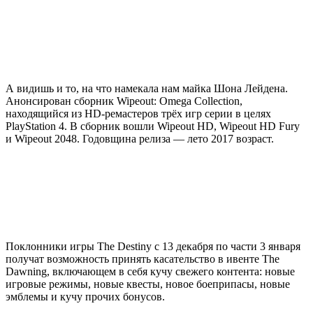
А видишь и то, на что намекала нам майка Шона Лейдена.
Анонсирован сборник Wipeout: Omega Collection,
находящийся из HD-ремастеров трёх игр серии в целях
PlayStation 4. В сборник вошли Wipeout HD, Wipeout HD Fury
и Wipeout 2048. Годовщина релиза — лето 2017 возраст.
Поклонники игры The Destiny с 13 декабря по части 3 января
получат возможность принять касательство в ивенте The
Dawning, включающем в себя кучу свежего контента: новые
игровые режимы, новые квесты, новое боеприпасы, новые
эмблемы и кучу прочих бонусов.