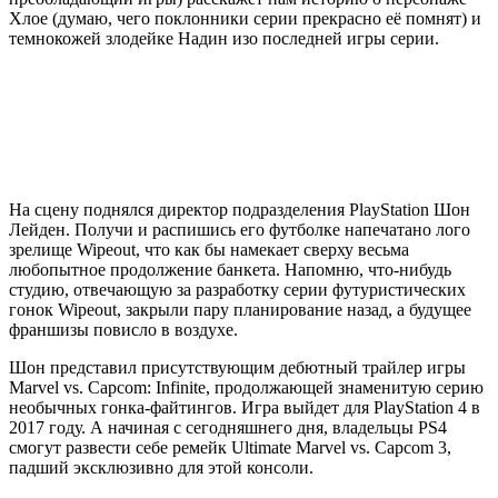
Хлое (думаю, чего поклонники серии прекрасно её помнят) и
темнокожей злодейке Надин изо последней игры серии.
На сцену поднялся директор подразделения PlayStation Шон
Лейден. Получи и распишись его футболке напечатано лого
зрелище Wipeout, что как бы намекает сверху весьма
любопытное продолжение банкета. Напомню, что-нибудь
студию, отвечающую за разработку серии футуристических
гонок Wipeout, закрыли пару планирование назад, а будущее
франшизы повисло в воздухе.
Шон представил присутствующим дебютный трайлер игры
Marvel vs. Capcom: Infinite, продолжающей знаменитую серию
необычных гонка-файтингов. Игра выйдет для PlayStation 4 в
2017 году. А начиная с сегодняшнего дня, владельцы PS4
смогут развести себе ремейк Ultimate Marvel vs. Capcom 3,
падший эксклюзивно для этой консоли.