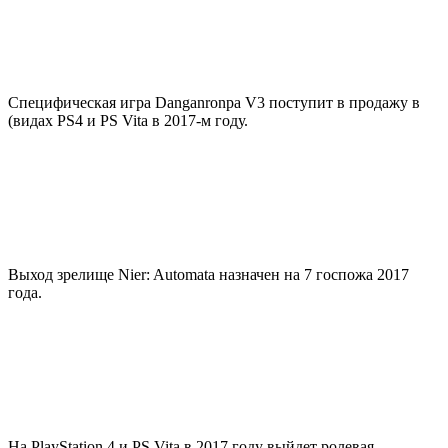
Специфическая игра Danganronpa V3 поступит в продажу в
(видах PS4 и PS Vita в 2017-м году.
Выход зрелище Nier: Automata назначен на 7 госпожа 2017
года.
На PlayStation 4 и PS Vita в 2017 году выйдет ролевая