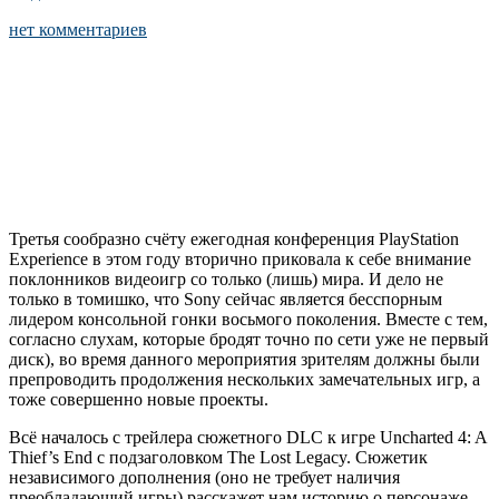
нет комментариев
Третья сообразно счёту ежегодная конференция PlayStation
Experience в этом году вторично приковала к себе внимание
поклонников видеоигр со только (лишь) мира. И дело не
только в томишко, что Sony сейчас является бесспорным
лидером консольной гонки восьмого поколения. Вместе с тем,
согласно слухам, которые бродят точно по сети уже не первый
диск), во время данного мероприятия зрителям должны были
препроводить продолжения нескольких замечательных игр, а
тоже совершенно новые проекты.
Всё началось с трейлера сюжетного DLC к игре Uncharted 4: A
Thief’s End с подзаголовком The Lost Legacy. Сюжетик
независимого дополнения (оно не требует наличия
преобладающий игры) расскажет нам историю о персонаже