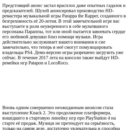
Предстоящий анонс застал врасплох даже опытных гадалок и
предсказателей. Шухей анонсировал производство HD-
ремастера музыкальной игры Parappa the Rapper, созданного в
безгреховность её 20-летия. В этой замечательной игре вас
выступаете в роли неуверенного в себе мультяшного
персонажа Параппы, тот или иной пытается завоевать сердце
его любимой девушки близ помощи музыки. Игра
действительно заслуживает вашего внимания и сие
замечательно, что теперь в неё смогут помузицировать
владельцы PS4. Демо-версию игры разрешено загрузить уже
сейчас. В течение 2017 лета на консоли также выйдут HD-
ремейки игр Patapon и LocoRoco.
Вновь одним совершенно неожиданным анонсом стала
выступление Knack 2. Это продолжение платформера,
вошедшего в стартовую линейку игр про PlayStation 4 на
старте её продаж. Музици не претендует на серьёзность,
только на самом деле, достаточно увлекательна и способна