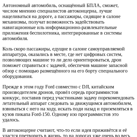
Автономный автомобиль, оснащённый БПЛА, сможет,
числом мнению специалистов автоконцерна, лучше
нацеливаться на дороге, а пассажиры, сидящие в салоне
механизмы, получат возможность задействовать
навигационные иль информационно-развлекательные
приложения беспилотника, интегрированные в системы
автомобиля.
Коль скоро пассажиры, едущие в салоне самоуправляемой
аппаратура, оказались в месте, где нет цифровых систем,
позволяющих машине то ли дело ориентироваться, дрон
поможет справиться с задачей, обеспечив машине запасной
обзор с помощью размещённого на его борту специального
оборудования.
Прежде в этом году Ford совместно с DJI, китайским
производителем дронов, провёл середь программистов
конкурс, поставив перед участниками задачу порекомендовать
летательный аппарат следовать за движущимся автомобилем,
взвиваться с него на ходу, искать поди назад и приземляться в
кузов пикапа Ford-150. Одному изо программистов это
удалось.
В автоконцерне считают, что-то если идея приживётся и её
удастся претворить в жизнь, то на дорогах уже очень во весь