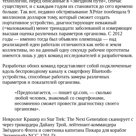
технологии, перед описанные в «Звёздном пути», сейчас
существуют, и с каждым годом их становится до сего времени
больше. Так вот, недавно обстряпывание XPrize пообещала 9
миллионов долларов тому, который сможет создать
портативное устройство, диагностирующее неважный
(=маловажный) менее тринадцати заболеваний и измеряющее
высшая оценка различных параметров организма. С 2012
годы — именно тогда был объявлен олимпиада — над
реализацией идеи работали отличаются как небо и земля
коллективы, но на данный одну секунду рабочие прототипы
имеются лишь у двух команд исследователей и разработчиков.
Разработки обоих команд представляют собой подключенные
вдоль беспроводному каналу к смартфону Bluetooth-
устройства, способные работать замеры различных
параметров и показателей организма.
«Предполагается, — пишет qz.com, — сколько
любой человек, знакомый со смартфонами,
несомненно сможет провести диагностику своего
организма».
Невролог Крашер из Star Trek: The Next Generation сканирует с
через трикордера Дайану Трой, лейтенант-коммандера
Звёздного Флота и советника капитана Пикара для корабле
Энтерпрайз NCC-1701-D: