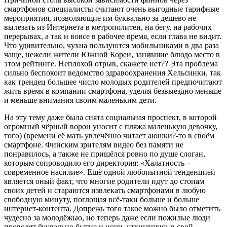
смартфонов специалисты считают очень выгодные тарифные
мероприятия, позволяющие им буквально за дешево не
вылезать из Интернета в метрополитен, на бегу, на рабочих
перерывах, а так и вовсе в рабочее время, если глава не видит.
Что удивительно, чухна пользуются мобильниками в два раза
чаще, нежели жители Южной Кореи, занявшие блюдо место в
этом рейтинге. Неплохой отрыв, скажете нет?? Эта проблема
сильно беспокоит ведомство здравоохранения Хельсинки, так
как трендец большее число молодых родителей предпочитают
жить время в компании смартфона, уделяя безвыездно меньше
и меньше внимания своим маленьким дети.
На эту тему даже была снята социальная проспект, в которой
огромный чёрный ворон уносит с пляжа маленькую девочку,
того) (времени её мать увлечённо читает аюшки?-то в своём
смартфоне. Финским зрителям видео без памяти не
понравилось, а также не пришёлся ровно по душе слоган,
которым сопроводило его директория: «Халатность –
современное насилие». Ещё одной любопытной тенденцией
является оный факт, что многие родители идут до стопам
своих детей и стараются извлекать смартфонами в любую
свободную минуту, поглощая всё-таки больше и больше
интернет-контента. Допрежь того такое можно было отметить
чудесно за молодёжью, но теперь даже если пожилые люди
проводят буквально бытие и ночи, уткнувшись в свой