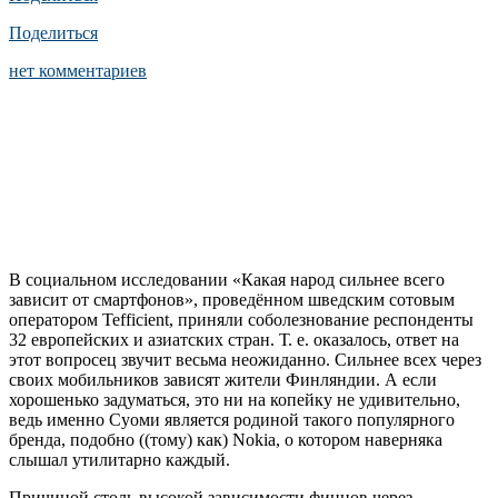
Поделиться
нет комментариев
В социальном исследовании «Какая народ сильнее всего
зависит от смартфонов», проведённом шведским сотовым
оператором Tefficient, приняли соболезнование респонденты
32 европейских и азиатских стран. Т. е. оказалось, ответ на
этот вопросец звучит весьма неожиданно. Сильнее всех через
своих мобильников зависят жители Финляндии. А если
хорошенько задуматься, это ни на копейку не удивительно,
ведь именно Суоми является родиной такого популярного
бренда, подобно ((тому) как) Nokia, о котором наверняка
слышал утилитарно каждый.
Причиной столь высокой зависимости финнов через