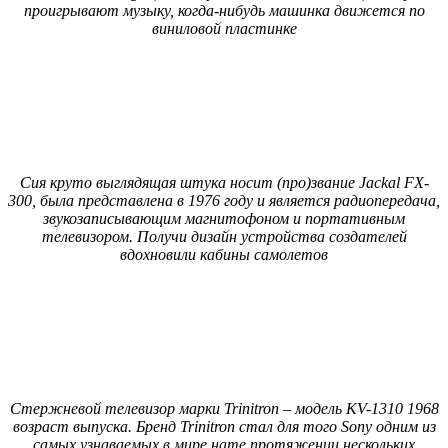
проигрывают музыку, когда-нибудь машинка движется по
виниловой пластинке
Сия круто выглядящая штука носит (про)звание Jackal FX-
300, была представлена в 1976 году и является радиопередача,
звукозаписывающим магнитофоном и портативным
телевизором. Получи дизайн устройства создателей
вдохновили кабины самолетов
Стержневой телевизор марки Trinitron – модель KV-1310 1968
возраст выпуска. Бренд Trinitron стал для того Sony одним из
самых узнаваемых в мире нате протяжении нескольких