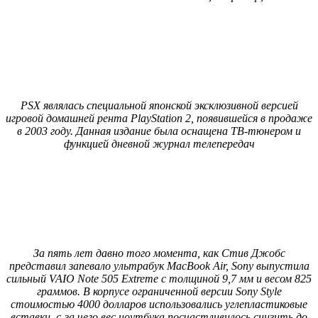
PSX являлась специальной японской эксклюзивной версией
игровой домашней рента PlayStation 2, появившейся в продаже
в 2003 году. Данная издание была оснащена ТВ-тюнером и
функцией дневной журнал телепередач
За пять лет давно того момента, как Стив Джобс
представил запевало ультрабук MacBook Air, Sony выпустила
сильный VAIO Note 505 Extreme с толщиной 9,7 мм и весом 825
граммов. В корпусе ограниченной версии Sony Style
стоимостью 4000 долларов использовались углепластиковые
вставки, с-за чего вес ноутбука посчастливилось снизить до