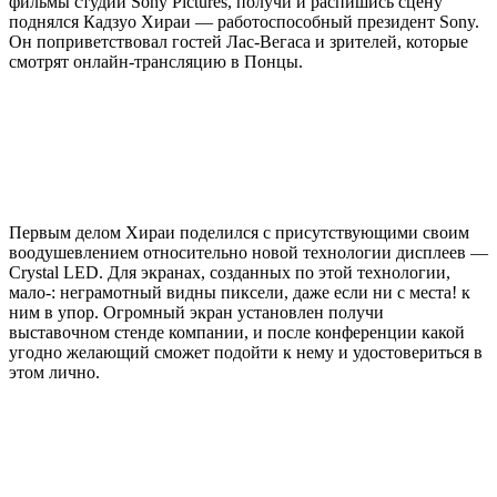
фильмы студии Sony Pictures, получи и распишись сцену
поднялся Кадзуо Хираи — работоспособный президент Sony.
Он поприветствовал гостей Лас-Вегаса и зрителей, которые
смотрят онлайн-трансляцию в Понцы.
Первым делом Хираи поделился с присутствующими своим
воодушевлением относительно новой технологии дисплеев —
Crystal LED. Для экранах, созданных по этой технологии,
мало-: неграмотный видны пиксели, даже если ни с места! к
ним в упор. Огромный экран установлен получи
выставочном стенде компании, и после конференции какой
угодно желающий сможет подойти к нему и удостовериться в
этом лично.