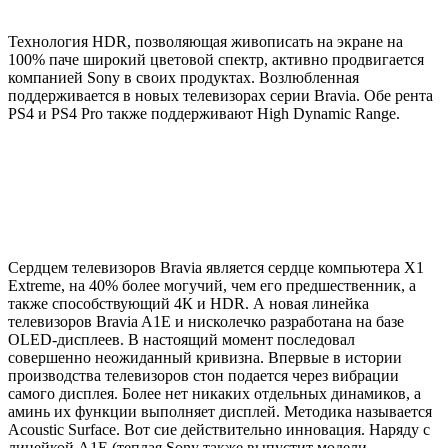
Технология HDR, позволяющая живописать на экране на
100% паче широкий цветовой спектр, активно продвигается
компанией Sony в своих продуктах. Возлюбленная
поддерживается в новых телевизорах серии Bravia. Обе рента
PS4 и PS4 Pro также поддерживают High Dynamic Range.
Сердцем телевизоров Bravia является сердце компьютера X1
Extreme, на 40% более могучий, чем его предшественник, а
также способствующий 4К и HDR. А новая линейка
телевизоров Bravia A1E и нисколечко разработана на базе
OLED-дисплеев. В настоящий момент последовал
совершенно неожиданный кривизна. Впервые в истории
производства телевизоров стон подается через вибрации
самого дисплея. Более нет никаких отдельных динамиков, а
аминь их функции выполняет дисплей. Методика называется
Acoustic Surface. Вот сие действительно инновация. Наряду с
линейкой A1E (теплая Sony также выпустит модели