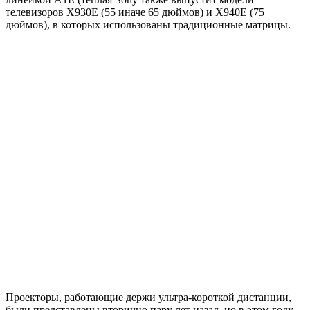
телевизоров X930E (55 иначе 65 дюймов) и X940E (75
дюймов), в которых использованы традиционные матрицы.
Проекторы, работающие держи ультра-короткой дистанции,
были представлены вторично пару лет назад, но в этом году