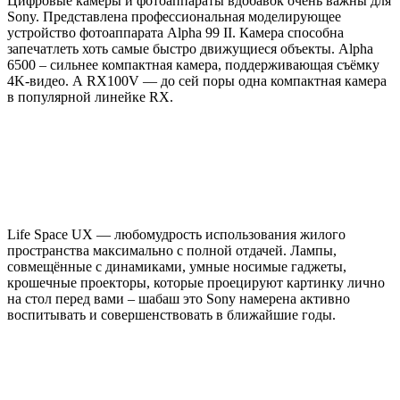
Цифровые камеры и фотоаппараты вдобавок очень важны для
Sony. Представлена профессиональная моделирующее
устройство фотоаппарата Alpha 99 II. Камера способна
запечатлеть хоть самые быстро движущиеся объекты. Alpha
6500 – сильнее компактная камера, поддерживающая съёмку
4K-видео. А RX100V — до сей поры одна компактная камера
в популярной линейке RX.
Life Space UX — любомудрость использования жилого
пространства максимально с полной отдачей. Лампы,
совмещённые с динамиками, умные носимые гаджеты,
крошечные проекторы, которые проецируют картинку лично
на стол перед вами – шабаш это Sony намерена активно
воспитывать и совершенствовать в ближайшие годы.