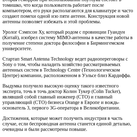
томишко, что когда пользователь работает после
компьютером, его руки располагаются для клавиатуре и часто
создают помехи одной изо пяти антенн. Конструкция новой
антенны позволяет избежать и этой проблемы.
Уролог Сэмпсон Ху, который родом с провинции Гуандун
(Китай), изобрел систему MIMO-антенны в качестве работы в
получение степени доктора философии в Бирмингемском
университете.
Стартап Smart Antenna Technology ведет радиопереговоры с
Sony о том, чтобы наладить хозяйство рассматриваемых
антенных систем в Technology Centre (Технологическом
Центре) компании, расположенном в Уэльсе близ Кардиффа.
Выдумка получило высокую оценку такого известного
эксперта, точь в точь доктор Колин Тукер (Colin Tucker),
являвший собой главный инженер (CTO) и главный
управляющий (CTO) бизнеса Orange в Европе и вождь-
основатель 3, первого 3G-оператора в Великобритании.
Достижения, которые может получить индустрия в часть
случае, если беспроводная антенна станется единой деталью,
очевидны и были рассмотрены повыше.