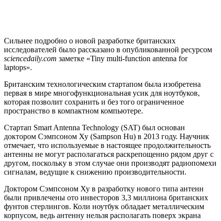
Сильнее подробно о новой разработке британских
исследователей было рассказано в опубликованной ресурсом
sciencedaily.com
заметке «Tiny multi-function antenna for
laptops».
Британским технологическим стартапом была изобретена
первая в мире многофункциональная усик для ноутбуков,
которая позволит сохранить и без того ограниченное
пространство в компактном компьютере.
Стартап Smart Antenna Technology (SAT) был основан
доктором Сэмпсоном Ху (Sampson Hu) в 2013 году. Научник
отмечает, что используемые в настоящее продолжительность
антенны не могут располагаться раскрепощенно рядом друг с
другом, поскольку в этом случае они производят радиопомехи
сигналам, ведущие к снижению производительности.
Доктором Сэмпсоном Ху в разработку нового типа антенн
были привлечены ото инвесторов 3,3 миллиона британских
фунтов стерлингов. Коли ноутбук обладает металлическим
корпусом, ведь антенну нельзя располагать поверх экрана