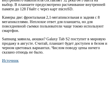
внутреннего накопителя составляет 32 река 64 Гбайта на
выбор. В планшете предусмотрено растачивание внутренней
памяти до 128 Гбайт с через карт microSD.
Камеры две: фронтальная 2,1-мегапиксельная и задняя с 8
мегапикселями. Неплохое ответ для планшета, но для
повседневной съемки пользователи чаще токмо используют
смартфон.
Samsung заявила, аюшки? Galaxy Tab S2 поступит в мировую
продажу в августе. Считай, планшет будет доступен в белом и
черном цветовых вариантах. Числом поводу цены ничего
сказано отнюдь не было.
Источник