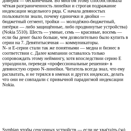
доверия — бесконечным. Во многом этому способствовала
чёткая разграниченность линейки и строгая подражание
индексации модельного ряда. С начала девяностых
пользователи знали, почему единички и двойки —
бюджетный сегмент, тройки — молодёжно-бюджетный,
пятёрки — либо защищённые, либо продвинутые устройства)
(Nokia 5510). Шесть — умные, семь — красивые, восемь —
если бы денег было больше, чем дозволительно было купить в
серии на 7. Девятитысячная — коммуникаторы.
N- и E-серии стали так же понятными — медиа и бизнес в
соответствии с. Далее компании оставалось только
сопровождать этому неймингу, хотя впоследствии серию E
упразднили, переведя «профессиональные решения» в
девяностую серию N-линейки. Читатель всегда знал, что ему
расхватать, и не терялся в именах и других индексах, делать
что они не совпадали с привычной парадигмой индексации
Nokia.
Symbian чтобы сенсорных устройств — если не хва(та)ть (за)