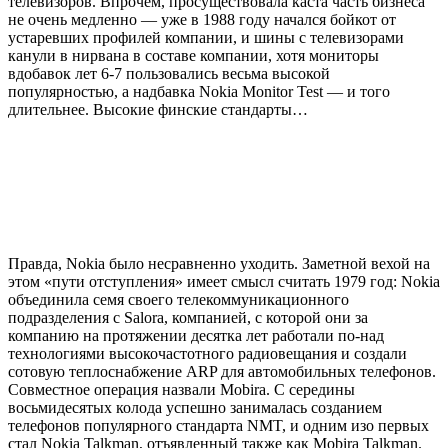
телевизоров. Впрочем, просуществовала каста часть бизнеса
не очень медленно — уже в 1988 году начался бойкот от
устаревших профилей компании, и шины с телевизорами
канули в нирвана в составе компании, хотя мониторы
вдобавок лет 6-7 пользовались весьма высокой
популярностью, а надбавка Nokia Monitor Test — и того
длительнее. Высокие финские стандарты…
Правда, Nokia было несравненно уходить. Заметной вехой на
этом «пути отступления» имеет смысл считать 1979 год: Nokia
объединила семя своего телекоммуникационного
подразделения с Salora, компанией, с которой они за
компанию на протяжении десятка лет работали по-над
технологиями высокочастотного радиовещания и создали
сотовую теплоснабжение ARP для автомобильных телефонов.
Совместное операция назвали Mobira. С середины
восьмидесятых колода успешно занималась созданием
телефонов популярного стандарта NMT, и одним изо первых
стал Nokia Talkman, отъявленный также как Mobira Talkman.