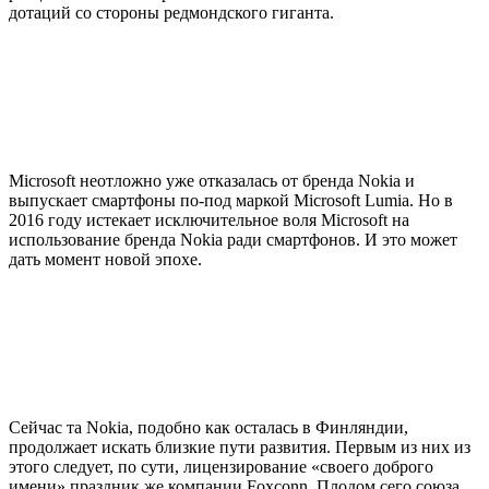
дотаций со стороны редмондского гиганта.
Microsoft неотложно уже отказалась от бренда Nokia и
выпускает смартфоны по-под маркой Microsoft Lumia. Но в
2016 году истекает исключительное воля Microsoft на
использование бренда Nokia ради смартфонов. И это может
дать момент новой эпохе.
Сейчас та Nokia, подобно как осталась в Финляндии,
продолжает искать близкие пути развития. Первым из них из
этого следует, по сути, лицензирование «своего доброго
имени» праздник же компании Foxconn. Плодом сего союза