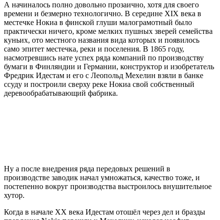
А начиналось полно довольно прозаично, хотя для своего
времени и безмерно технологично. В середине XIX века в
местечке Нокиа в финской глуши малограмотный было
практически ничего, кроме мелких пушных зверей семейства
куньих, ото местного названия вида которых и появилось
само эпитет местечка, реки и поселения. В 1865 году,
насмотревшись нате успех ряда компаний по производству
бумаги в Финляндии и Германии, конструктор и изобретатель
Фредрик Идестам и его с Леопольд Мехелин взяли в банке
ссуду и построили сверху реке Нокиа свой собственный
деревообрабатывающий фабрика.
Ну а после внедрения ряда передовых решений в
производстве заводик начал умножаться, качество тоже, и
постепенно вокруг производства выстроилось внушительное
хутор.
Когда в начале XX века Идестам отошёл через дел и бразды