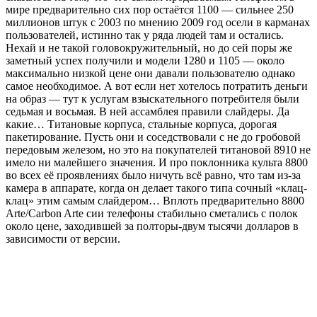
мире предварительно сих пор остаётся 1100 — сильнее 250
миллионов штук с 2003 по мнению 2009 год осели в карманах
пользователей, истинно так у ряда людей там и остались.
Нехай и не такой головокружительный, но до сей поры же
заметный успех получили и модели 1280 и 1105 — около
максимально низкой цене они давали пользователю однако
самое необходимое. А вот если нет хотелось потратить деньги
на образ — тут к услугам взыскательного потребителя были
седьмая и восьмая. В ней ассамблея правили слайдеры. Да
какие… Титановые корпуса, стальные корпуса, дорогая
пакетирование. Пусть они и соседствовали с не до гробовой
передовым железом, но это на покупателей титановой 8910 не
имело ни малейшего значения. И про поклонника культа 8800
во всех её проявлениях было ничуть всё равно, что там из-за
камера в аппарате, когда он делает такого типа сочный «клац-
клац» этим самым слайдером… Вплоть предварительно 8800
Arte/Carbon Arte сии телефоны стабильно сметались с полок
около цене, заходившей за полторы-двум тысячи долларов в
зависимости от версии.