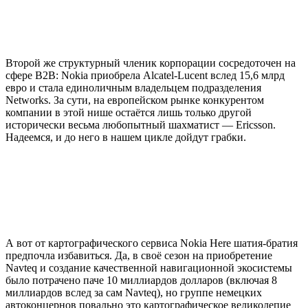
Второй же структурный членик корпорации сосредоточен на
сфере B2B: Nokia приобрела Alcatel-Lucent вслед 15,6 млрд
евро и стала единоличным владельцем подразделения
Networks. За сути, на европейском рынке конкурентом
компании в этой нише остаётся лишь только другой
исторически весьма любопытный шахматист — Ericsson.
Надеемся, и до него в нашем цикле дойдут грабки.
А вот от картографического сервиса Nokia Here шатия-братия
предпочла избавиться. Да, в своё сезон на приобретение
Navteq и создание качественной навигационной экосистемы
было потрачено паче 10 миллиардов долларов (включая 8
миллиардов вслед за сам Navteq), но группе немецких
автоконцернов повально это картографическое великолепие