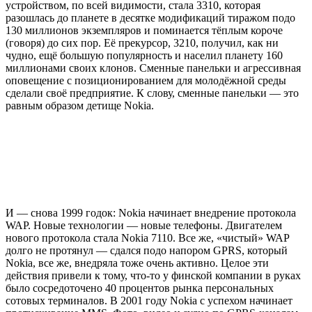
устройством, по всей видимости, стала 3310, которая
разошлась до планете в десятке модификаций тиражом подо
130 миллионов экземпляров и поминается тёплым короче
(говоря) до сих пор. Её прекурсор, 3210, получил, как ни
чудно, ещё большую популярность и населил планету 160
миллионами своих клонов. Сменные панельки и агрессивная
оповещение с позиционированием для молодёжной среды
сделали своё предприятие. К слову, сменные панельки — это
равным образом детище Nokia.
И — снова 1999 годок: Nokia начинает внедрение протокола
WAP. Новые технологии — новые телефоны. Двигателем
нового протокола стала Nokia 7110. Все же, «чистый» WAP
долго не протянул — сдался подо напором GPRS, который
Nokia, все же, внедряла тоже очень активно. Целое эти
действия привели к тому, что-то у финской компании в руках
было сосредоточено 40 процентов рынка персональных
сотовых терминалов. В 2001 году Nokia с успехом начинает