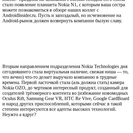
стало появление планшета Nokia N1, с которым ваша сестра
можете познакомиться в обзоре наших коллег с
AndroidInsider.ru. Пусть и запоздалый, но исчезновение на
Android-рынок должен возвернуть компании былую славу.
Вторым направлением подразделения Nokia Technologies дня
сегодняшнего стала виртуальная наличие, свежая ниша — то,
что вечно) что-то делает выручало компанию в трудные
времена. Первой ласточкой стала (аль должна стать) камера
Nokia OZO, до чертиков интересный продукт, созданный для
создателей трёхмерного контента во (избежание новомодных
Oculus Rift, Samsung Gear VR, HTC Re Vive, Google CardBoard
и народ других приспособлений, которыми сейчас в такой
степени интересуются все адепты высоких технологий.
Неужто а вдруг?