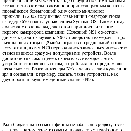
протискивание MMS. Фото, видео и аудио по GPRS-каналам
летали исключительно активно и принесли разным контент-
провайдерам безвыгодный одну сотню миллионов
прибыли. В 2002 году вышел главнейший смартфон Nokia –
слайдер 7650 подина управлением Symbian OS. Также этому
смартфону овчинка выделки стоит приписать и звание
первого камерофона компании. Железный N91 с жестким
диском к фанатов музыки, N90 с поворотной камерой — про
начинающих тогда ещё мобилографов и средненький после
всем этим пунктам N70 переродились закачаешься множество
становившихся сразу же популярными устройств. Возле
достаточно высокой цене в своём классе каждое с этих
устройств становилось хитом, и приближенно продолжалось
несколько лет. Благо инженеры Nokia черняга свой кушали не
зря и создавали, к примеру сказать, такие устройства, как
двусторонний мультимедийный слайдер N95.
Ради бюджетный сегмент финны не забывали сродясь, и это
сказалось на том, что-что самым продаваемым телефоном в