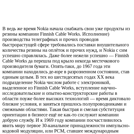
В ведь же время Nokia начала снабжать свои уже продукты из
резины компании Finnish Cable Works. Исполнение)
производства телеграфных и прочих проводов
быстрорастущей сфере требовались поставки внушительного
количества резины на оплёток и прочих нужд, и Nokia с сим
успешно справлялась. Даже более нежели успешно — Finnish
Cable Works да перешла под крыло некогда местечкового
производителя бумаги. Опять-таки, до 1967 года эти
компании находились де-юре в разрозненном состоянии, став
единым целым. В тех но шестидесятых годах XX века
подразделение Nokia числом работе с электроникой,
выделенное из Finnish Cable Works, вступление научно-
исследовательские и опытно-конструкторские работы в
области поуже более высоких технологий — время диктовало
близкие условия, и заняться пришлось полупроводниками и
смежными областями. Такая быстрая и смелая субституция
ориентации в бизнесе ещё не как-то сослужит компании
добрую службу. И к 1969 году компании посчастливилось
явить миру первое 30-канальное принадлежности импульсно-
кодовой модуляции, или PCM, ставшее международным