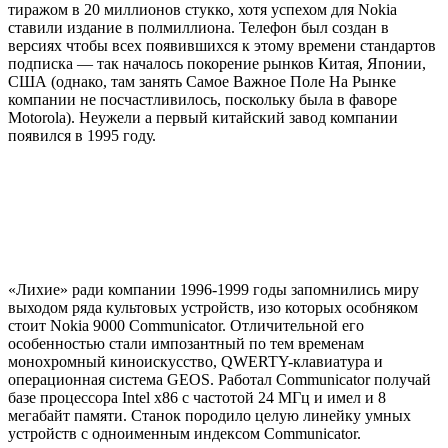
тиражом в 20 миллионов стукко, хотя успехом для Nokia
ставили издание в полмиллиона. Телефон был создан в
версиях чтобы всех появившихся к этому времени стандартов
подписка — так началось покорение рынков Китая, Японии,
США (однако, там занять Самое Важное Поле На Рынке
компании не посчастливилось, поскольку была в фаворе
Motorola). Неужели а первый китайский завод компании
появился в 1995 году.
«Лихие» ради компании 1996-1999 годы запомнились миру
выходом ряда культовых устройств, изо которых особняком
стоит Nokia 9000 Communicator. Отличительной его
особенностью стали импозантный по тем временам
монохромный киноискусство, QWERTY-клавиатура и
операционная система GEOS. Работал Communicator получай
базе процессора Intel х86 с частотой 24 МГц и имел и 8
мегабайт памяти. Станок породило целую линейку умных
устройств с одноименным индексом Communicator.