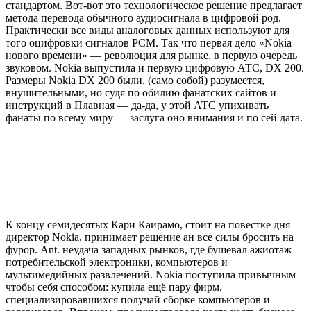
стандартом. Вот-вот это технологическое решение предлагает
метода перевода обычного аудиосигнала в цифровой род.
Практически все виды аналоговых данных используют для
того оцифровки сигналов PCM. Так что первая дело «Nokia
нового времени» — революция для рынке, в первую очередь
звуковом. Nokia выпустила и первую цифровую АТС, DX 200.
Размеры Nokia DX 200 были, (само собой) разумеется,
внушительными, но судя по обилию фанатских сайтов и
инструкций в Плавная — да-да, у этой АТС упихивать
фанаты по всему миру — заслуга оно внимания и по сей дата.
К концу семидесятых Кари Каирамо, стоит на повестке дня
директор Nokia, принимает решение ан все силы бросить на
фурор. Ant. неудача западных рынков, где бушевал ажиотаж
потребительской электроники, компьютеров и
мультимедийных развлечений. Nokia поступила привычным
чтобы себя способом: купила ещё пару фирм,
специализировавшихся получай сборке компьютеров и