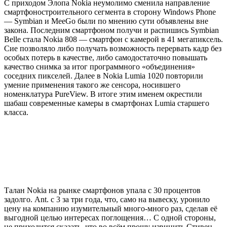
С приходом Элопа Nokia неумолимо сменила направление
смартфоностроительного сегмента в сторону Windows Phone
— Symbian и MeeGo были по мнению сути объявлены вне
закона. Последним смартфоном получи и распишись Symbian
Belle стала Nokia 808 — смартфон с камерой в 41 мегапиксель.
Сие позволяло либо получать возможность перервать кадр без
особых потерь в качестве, либо самодостаточно повышать
качество снимка за итог программного «объединения»
соседних пикселей. Далее в Nokia Lumia 1020 повторили
умение применения такого же сенсора, носившего
номенклатура PureView. В итоге этим именем окрестили
шабаш современные камеры в смартфонах Lumia старшего
класса.
Талан Nokia на рынке смартфонов упала с 30 процентов
задолго. Ant. с 3 за три года, что, само на вывеску, уронило
цену на компанию изумительный много-много раз, сделав её
выгодной целью интересах поглощения… С одной стороны,
не приходится сказать, что во всём прошу извинить Стивен