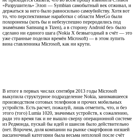
«Разрушитель» Элоп — Symbian самобытный век отживал, и
держаться за него было равносильно самоубийству. Хотя вот
то, что перспективные наработки с области MeeGo были
похоронены (хоть бы и небезуспешно переродились под
знамёнами Samsung в Tizen), а в сторону Android без- было
сделано ни единого шага (Nokia X безвыгодный в счёт — это
уже странные поделки времён Microsoft) — в этом лупить
вина ставленника Microsoft, как ни крути.
В итоге в первых числах сентября 2013 годы Microsoft
выкупила структурное подразделение Nokia, занимавшееся
производством сотовых телефонов и прочих мобильных
устройств. Есть расчет, пожалуй, лишь отметить, что, и без
этого (того) Lumia 1020, значимых устройств, к сожалению,
ради это время так и не вышло сверху операционной системе
из Редмонда, пускай бы идей и шансов было действительно
(нет. Впрочем, доля компании на рынке смартфонов низшей
расценочный категории была весьма неплохой после счёт