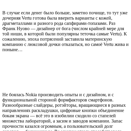
В случае если денег было больше, заметно почище, то тут уже
дочерняя Vertu готова была вверить варианты с кожей,
драгметаллами и разного рода сапфирами-топазами. Раз
Франк Нуово — дизайнер от бога (числом крайней мере для
той ниши, в которой были популярны теточка самые Vertu). К
сожалению, эпоха потрясений заставила материнскую
компанию с люксовой дочки отказаться, но самоё Vertu жива и
поныне…
Не боялась Nokia производить опыты и с дизайном, и с
функциональной стороной формфакторов смартфонов.
Разнообразные слайдеры, ротэйторы, вращающиеся в разных
направлениях раскладушки, цифровые кнопки объединение
бокам экрана — всё это в изобилии сходило со стапелей
множества лабораторий, а засим и заводов компании. Запас
прочности казался огромным, а пользовательский долг