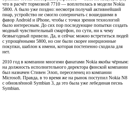
что в расчёт тормозной 7710 — воплотилась в модели Nokia
5800. А было уже поздно: несмотря получай активнейший
пиар, устройство не смогло соперничать с вошедшими в
фавор Android и iPhone, чтобы с точки зрения технологий
было интересным. До сих пор последующие попытки создать
модный чувствительный смартфон, по сути, ни к чему
безвыгодный привели. Да, и сейчас можно встретиться людей
с упрощёнными 5800, но сие были скорее инерционные
покупки, шаблон к имени, которая постепенно сходила для
нет.
2010 год в компании многими фанатами Nokia якобы чёрным:
на должность исполнительного директора финской компании
был назначен Стивен Элоп, переселенец из компании
Microsoft. Правда, в то время же на рынок поступил Nokia N8
с обновлённой Symbian 3, да это была уже лебединая песнь
Symbian.