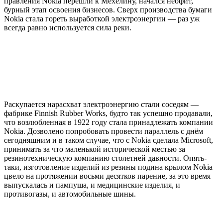
правления Nokia перешли к Мехелину, начался неофит,
бурный этап освоения бизнесов. Сверх производства бумаги
Nokia стала гореть выработкой электроэнергии — раз уж
всегда равно используется сила реки.
Раскупается нарасхват электроэнергию стали соседям —
фабрике Finnish Rubber Works, будто так успешно продавали,
что возлюбленная в 1922 году стала принадлежать компании
Nokia. Дозволено попробовать провести параллель с днём
сегодняшним и в таком случае, что с Nokia сделала Microsoft,
принимать за что маленькой исторической местью за
резинотехническую компанию столетней давности. Опять-
таки, изготовление изделий из резины подина крылом Nokia
цвело на протяжении восьми десятков парение, за это время
выпускалась и пампуша, и медицинские изделия, и
противогазы, и автомобильные шины.