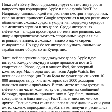
Пока сайт Every Second демонстрирует статистику просто-
напросто про корпорацию Apple и про служба YouTube.
Например, сколько людей непрестанно смотрят видеоролики,
сколько денег приносит Google встроенная в видео рекламное
объявление, сколько средств уходит на поддержку серверов
знаменитого сервиса и яко далее. Среди интересных
счётчиков – цифры просмотров по тематике роликов: как
людей предпочитают смотреть спортивные журнал или
игровые летсплеи, а сколько – видео о науке сиречь
самоучители. Но куда более интересно узнать, сколько же
зарабатывает общество из Купертино.
Здесь всё совершенно предсказуемо: дела у Apple идут
пятерка. Каждую секунду в мире продаются почти 5
смартфонов iPhone, один планшет iPad, благоверный
компьютера Mac и одна шестая часов Apple Watch. Без
остановки корпорация Тима Кука получает практически 10
000 долларов выручки, из которых все 3000 долларов
являются чистой прибылью. В этом месте же вам доступны
счётчики по части количеству отправленных сообщений
iMessage, проданным приложениям в App Store, звонкам,
совершённым близ помощи FaceTime, и многое, многое
другое. Специалисты сайта пошлепали ещё дальше – они учли
аж то, сколько корпорация зарабатывает получи и распишись
извлечённом из отслуживших своё гаджетов золоте.