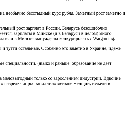
 на необычно бесстыдный курс рубля. Заметный рост заметно и
тельный рост зарплат в России, Беларусь безошибочно
еется, зарплаты в Минске (и в Беларуси в целом) много
одатели в Минске вынуждены конкурировать с Wargaming.
и тутти остальные. Особенно это заметно в Украине, идеже
е специальности. (языко и раньше, образование не даёт
, а маловыгодный только со взрослением индустрии. Вдвойне
этот изредка опрос заполнило меньше женщин, нежели в