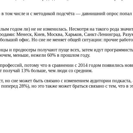
но в том числе и с методикой подсчёта — давнишний опрос попал
лым годом ли) не не изменилась. Несмотря на такого рода значи
родами: Менеск, Киев, Москва, Харьков, Санкт-Ленинград. Разум
большой офис. Но сие не меняет общей ситуации: прочие работ
нцы и продюсеры получают пуще всех, затем идут программисты 
очем, меньше, нежели 60% в прошлом году.
профессий, потому что в сравнении с 2014 годом появились новы
 получай 13% больше, чем люди со средним.
т, но сие может быть связано с изменением аудитории подкаста
оперед 28%), но это также может браться связано с тем, что в 