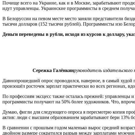
Почище всего на Украине, как и в Москве, зарабатывают продю
идут управленцы. Украинские программисты в среднем получаю
В Белоруссии на певом месте место заняли представители бизд
тысячи долларов (152 тысячи рублей). Программисты изо Белор
Деньги переведены в рубли, исходя из курсов к доллару, ук
Сережка Галёнкин
руководитель издательского 
Давнопрошедший опрос проводился, наверное, в самый худой пе
произошёл росточек зарплат практически во всех регионах, вд
По профессиям эксцесс также осталась прежней: управленцы и
программисты получают на 50% более художников. Что, впроче
Думаю, фигли для следующего опроса я пересмотрю копия проф
актив: люди с высшим образованием зарабатывают бери 13% бо
В сравнении с прошлым годом маленько вырос средний возраст,
двойном размере сократился разрыв между зарплатами мужчин и 