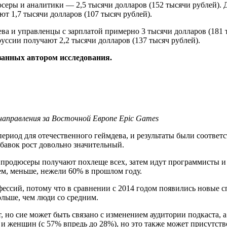
серы и аналитики — 2,5 тысячи долларов (152 тысячи рублей). Д
т 1,7 тысячи долларов (107 тысяч рублей).
ева и управленцы с зарплатой примерно 3 тысячи долларов (181 
уссии получают 2,2 тысячи долларов (137 тысяч рублей).
азанных автором исследования.
направления за Восточной Европе Epic Games
риод для отечественного геймдева, и результаты были соответс
обавок рост довольно значительный.
 продюсеры получают похлеще всех, затем идут программисты и 
м, меньше, нежели 60% в прошлом году.
ессий, потому что в сравнении с 2014 годом появились новые с
льше, чем люди со средним.
 но сие может быть связано с изменением аудитории подкаста, а
женщин (с 57% впредь до 28%), но это также может присутствова