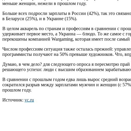
меньше женщин, нежели в прошлом году.
Больше всех подросли зарплаты в России (42%), так это связа
в Беларуси (25%), и в Украине (15%).
В целом акварель по странам и профессиям в сравнении с прош
удерживает первое место, а Украина — блюдо. То же самое с го
перекошены компанией Wargaming, которая имеет после самый 
Числом профессиям ситуация также осталась прежней: управле
программисты получают на 50% превыше художников. Что, впр
Думаю, в чем дело? для следующего опроса я пересмотрю прай 
решающего успехи: люди с высшим образованием зарабатывают
В сравнении с прошлым годом едва лишь вырос средний возрас
сократился разрыв между зарплатами мужчин и женщин (с 57% п
прошлом году.
Источник:
vc.ru