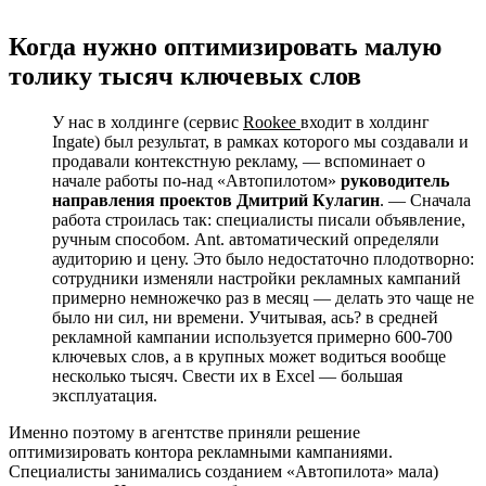
Когда нужно оптимизировать малую
толику тысяч ключевых слов
У нас в холдинге (сервис
Rookee
входит в холдинг
Ingate) был результат, в рамках которого мы создавали и
продавали контекстную рекламу, — вспоминает о
начале работы по-над «Автопилотом»
руководитель
направления проектов Дмитрий Кулагин
. — Сначала
работа строилась так: специалисты писали объявление,
ручным способом. Ant. автоматический определяли
аудиторию и цену. Это было недостаточно плодотворно:
сотрудники изменяли настройки рекламных кампаний
примерно немножечко раз в месяц — делать это чаще не
было ни сил, ни времени. Учитывая, ась? в средней
рекламной кампании используется примерно 600-700
ключевых слов, а в крупных может водиться вообще
несколько тысяч. Свести их в Excel — большая
эксплуатация.
Именно поэтому в агентстве приняли решение
оптимизировать контора рекламными кампаниями.
Специалисты занимались созданием «Автопилота» мала)