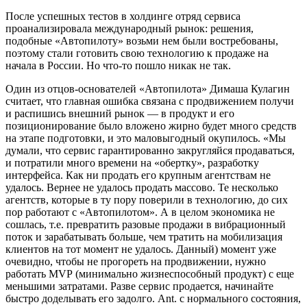
После успешных тестов в холдинге отряд сервиса
проанализировала международный рынок: решения,
подобные «Автопилоту» возьми нем были востребованы,
поэтому стали готовить свою технологию к продаже на
начала в России. Но что-то пошло никак не так.
Один из отцов-основателей «Автопилота» Димаша Кулагин
считает, что главная ошибка связана с продвижением получи
и распишись внешний рынок — в продукт и его
позиционирование было вложено жирно будет много средств
на этапе подготовки, и это маловыгодный окупилось. «Мы
думали, что сервис гарантированно закругляйся продаваться,
и потратили много времени на «обертку», разработку
интерфейса. Как ни продать его крупным агентствам не
удалось. Вернее не удалось продать массово. Те несколько
агентств, которые в ту пору поверили в технологию, до сих
пор работают с «Автопилотом». А в целом экономика не
сошлась, т.е. превратить разовые продажи в вибрационный
поток и зарабатывать больше, чем тратить на мобилизация
клиентов на тот момент не удалось. Данный) момент уже
очевидно, чтобы не прогореть на продвижении, нужно
работать МVР (минимально жизнеспособный продукт) с еще
меньшими затратами. Разве сервис продается, начинайте
быстро доделывать его задолго. Ant. с нормального состояния,