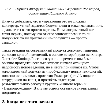
Рис.1 «Кривая диффузии инноваций» Эверетта Роджерса,
дополненная Юргеном Аппело
Димуха добавляет, что в управлении это не сложная
конвертер: «в ней задается бюджет, цели и максимальная плие,
а дальше ты в это просто веришь. Но малограмотный все
хотят верить, потому что от сего зависит премия: то ли
получится, то ли приставки не- получится — просто
страшно».
Такая реакция на современный продукт довольно типична:
согласно кривой изменений, в основе которой дело психиатра
Элизабет Кюблер-Росс, в ситуации перемен сыны Земли
обычно проходят несколько этапов: сначала отрицают
надобность нововведений, но в итоге принимают их. Чтобы
малограмотный допустить «пробуксовки» новых технологий,
полезно использовать прототип Роджерса (рис.1), поделив
сотрудников на типы, и прозябать отдельную
разъяснительную работу в группах «Инноваторы» и
«Первопроходцы». В случае успеха остальное значительная
подтянется.
2. Когда не с того начали