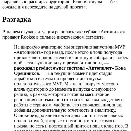
параллельно расширяя аудиторию. Если в отлучке — без
сожаления переходите на другой проект».
Разгадка
В нашем случае ситуация решилась так: сейчас «Автопилот»
продают Rookee в сильнее низкочековом сегменте.
На широкую аудиторию мы энергично запустили MVP
«Автопилота» год назад, после этого в толк полугода
привлекали пользователей в систему и собирали фидбек
в области функционалу и результативности, —
рассказал product owner системы
«Автопилот»
Кока
Орешников.
— На текущий момент идет стадия
доработки системы по прошествии запуска
пользовательского MVP. Мы не планируем массово
влечь аудиторию до момента выпуска следующего
релиза, в рамках которого готовим масштабное
реновация системы: оно отразится на важных деталях
работы с сервисом, удобстве его использования, знак,
добавим дополнительную отчетность и аналитику.
Основное ядро клиентов на днях состоит из лояльных
пользователей, которые с нами почти что с самого
начала, но есть и постоянный приток новых клиентов. В