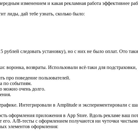
очередным изменением и какая рекламная работа эффективнее раб
 лиды, дай тебе узнать, сколько было:
 рублей следовать установку), но с них не было оплат. Ото так
: воронка, возвраты. Использовали всё-таки для подстраховки, 
ать про поведение пользователей.
а по событиям.
о можно очень долго.
ения.
рафике. Интегрировали в Amplitude и экспериментировали с ша
ь оформления приложения в App Store. Вдоль рекламе ваш поте
ет его. A/B-тесты с оформлением получаются ни чуточки чисты
ьных элементов оформления: