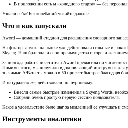
В приложении есть м «холодного старта» — без персональ
Узнали себя? Без колебаний читайте дальше.
Что и как запускали
Aword — домашний стадион для расширения словарного запаса 
На фактор запуска на рынке уже действовали сильные игроки: 
Skyeng. Наш брат знали свои преимущества и горели желанием
За полгода работы посетители Aword превысила по численности
Помимо этого, мы получили вдохновляющий инструмент для у
значимые A/B-тесты можно в 50 присест быстрее благодаря бо
И натурально же, действовали по mvp-шному:
Внесли самые быстрые изменения в Skyeng Words, необхо
Собрали очень простую первую сессию пользователя.
Какое а удовольствие было шаг за медленный её улучшать и см
Инструменты аналитики