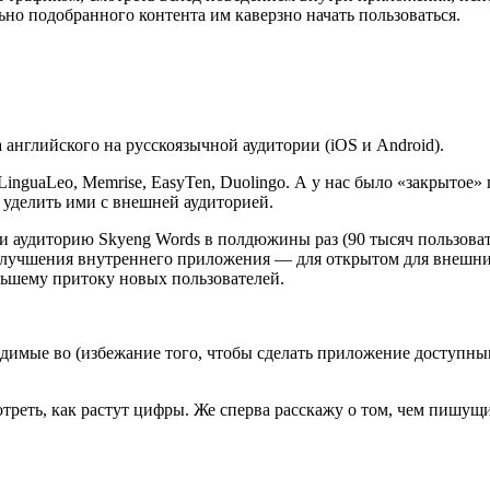
но подобранного контента им каверзно начать пользоваться.
английского на русскоязычной аудитории (iOS и Android).
LinguaLeo, Memrise, EasyTen, Duolingo. А у нас было «закрыто
 уделить ими с внешней аудиторией.
 аудиторию Skyeng Words в полдюжины раз (90 тысяч пользовател
лучшения внутреннего приложения — для открытом для внешни
льшему притоку новых пользователей.
димые во (избежание того, чтобы сделать приложение доступны
отреть, как растут цифры. Же сперва расскажу о том, чем пишущ