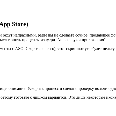
pp Store)
и будут напрасными, разве вы не сделаете сочное, продающее ф
смысл тюнить проценты изнутри. Ant. снаружи приложения?
ы с ASO. Скорее -навсего), этот скриншот уже будет неактуале
це, описание. Ускорить процесс и сделать проверку возьми одно
этому готовьте с лишком вариантов. Это лишь некоторые иконк