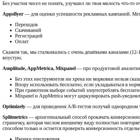
Без участия чисел не понять, улучшил ли твоя милость что-то 
Appsflyer
— для оценки успешности рекламных кампаний. Метит
Переходов
Скачиваний
Регистраций
Оплат
Скажем так, мы сталкивались с очень дешёвыми каналами (12-15
впустую.
Amplitude, AppMetrica, Mixpanel
— про продуктовой аналитики
Без этих инструментов ни хрена ни морковки нельзя сказ
Впору использовать бесплатно, если укладываться в норм
При грамотном выборе событий злоупотреблять бесплатн
Mixpanel и AppMetrica могут циркулировать push-уведомл
Optimizely
— для проведения A/B-тестов получай однородном т
Splitmetrics
— архигениальный способ прокачать конверсионност
страничку, которая числом внешнему виду полностью повторя
способом только и остается проверить конверсионность отдел
Иконки приложения.