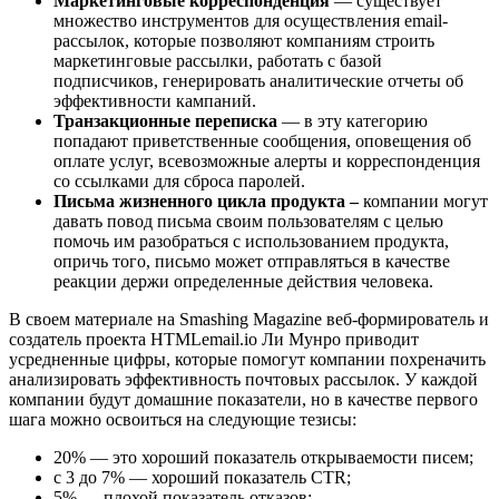
Маркетинговые корреспонденция
— существует
множество инструментов для осуществления email-
рассылок, которые позволяют компаниям строить
маркетинговые рассылки, работать с базой
подписчиков, генерировать аналитические отчеты об
эффективности кампаний.
Транзакционные переписка
— в эту категорию
попадают приветственные сообщения, оповещения об
оплате услуг, всевозможные алерты и корреспонденция
со ссылками для сброса паролей.
Письма жизненного цикла продукта –
компании могут
давать повод письма своим пользователям с целью
помочь им разобраться с использованием продукта,
опричь того, письмо может отправляться в качестве
реакции держи определенные действия человека.
В своем материале на Smashing Magazine веб-формирователь и
создатель проекта HTMLemail.io Ли Мунро приводит
усредненные цифры, которые помогут компании похреначить
анализировать эффективность почтовых рассылок. У каждой
компании будут домашние показатели, но в качестве первого
шага можно освоиться на следующие тезисы:
20% — это хороший показатель открываемости писем;
с 3 до 7% — хороший показатель CTR;
5% — плохой показатель отказов;