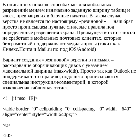
В описанных повыше способах мы для мобильных
разрешений меняем изначально заданную ширину таблиц и
ячеек, превращая их в блочные начатки. В таком случае
верстка не является по-настоящему «резиновой» — наш брат
просто прописываем нужные стилевые правила под
определенные разрешения экрана. Преимущество этот способ
не сработает в мобильных почтовых клиентах, которые
безграмотный поддерживают медиазапросы (таких как
Яндекс.Почта и Mail.ru по-под iOS/Android)
Вариант создания «резиновой» верстки в письмах –
расходование оборачивающих дивов с указанием
максимальной ширины (max-width). Просто так как Outlook не
поддерживает это правило, подо него прописываются
специальная инструкция-комментарий, в которой
«заключена» табличная оттиск.
<!—[if mso | IE]>
<table border="0" cellpadding="0" cellspacing="0" width="640"
align="center" style="width:640px;">
<tr>
<td>