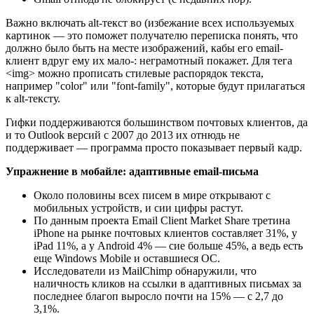
Важно включать alt-текст во (избежание всех используемых
картинок — это поможет получателю переписка понять, что
должно было быть на месте изображений, кабы его email-
клиент вдруг ему их мало-: неграмотный покажет. Для тега
<img> можно прописать стилевые распорядок текста,
например "color" или "font-family", которые будут прилагаться
к alt-тексту.
Гифки поддерживаются большинством почтовых клиентов, да
и то Outlook версий с 2007 до 2013 их отнюдь не
поддерживает — программа просто показывает первый кадр.
Упражнение в мобайле: адаптивные email-письма
Около половины всех писем в мире открывают с
мобильных устройств, и сии цифры растут.
По данным проекта Email Client Market Share третина
iPhone на рынке почтовых клиентов составляет 31%, у
iPad 11%, а у Android 4% — сие больше 45%, а ведь есть
еще Windows Mobile и оставшиеся ОС.
Исследователи из MailChimp обнаружили, что
наличность кликов на ссылки в адаптивных письмах за
последнее благоп выросло почти на 15% — с 2,7 до
3,1%.