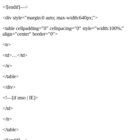
<![endif]—>
<div style="margin:0 auto; max-width:640px;">
<table cellpadding="0" cellspacing="0" style="width:100%;"
align="center" border="0">
<tr>
<td>…</td>
</tr>
</table>
</div>
<!—[if mso | IE]>
</td>
</tr>
</table>