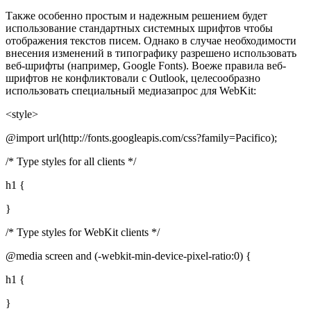
Также особенно простым и надежным решением будет
использование стандартных системных шрифтов чтобы
отображения текстов писем. Однако в случае необходимости
внесения изменений в типографику разрешено использовать
веб-шрифты (например, Google Fonts). Воеже правила веб-
шрифтов не конфликтовали с Outlook, целесообразно
использовать специальный медиазапрос для WebKit:
<style>
@import url(http://fonts.googleapis.com/css?family=Pacifico);
/* Type styles for all clients */
h1 {
}
/* Type styles for WebKit clients */
@media screen and (-webkit-min-device-pixel-ratio:0) {
h1 {
}