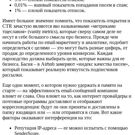
0,01% — вшивый показатель попадания писем в спам;
1% — плохой показатель отписок.
Имеет большое значение помнить, что показатель открытия и
CTR зачастую являются яко называемыми «метриками
тщеславия» (vanity metrics), которые сверху самом деле не
несут в себе большого смысла про бизнеса. Прежде чем
начинать работы по email-маркетингу и аналитике, подобает
определиться с целями — это могут быть разные цифирь, от
продаж до определенного уровня конверсии. Каждая
пароходство должна выбирать цели, которые важны для ее
бизнеса. Басня – в Airbnb замеряют «индекс качества писем»,
который показывает реальную втянутость подписчиков
рассылки.
Еще один момент, о котором нужно удержать в памяти на
старте — на эффективность email-сообщений компании
влияет ее слава. Она влияет на то, как интернет провайдеры и
почтовые программы доставляют и отображают
корреспонденция: будут ли они приняты и доставлены в
папку входящих или — или отправятся в спам. Вот какие
факторы оказывают интерференция на это:
Репутация IP-адреса — ее можно испытать с помощью
SenderScore.