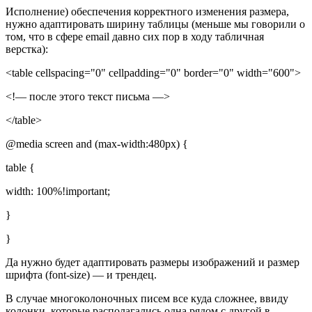
Исполнение) обеспечения корректного изменения размера,
нужно адаптировать ширину таблицы (меньше мы говорили о
том, что в сфере email давно сих пор в ходу табличная
верстка):
<table cellspacing="0" cellpadding="0" border="0" width="600">
<!— после этого текст письма —>
</table>
@media screen and (max-width:480px) {
table {
width: 100%!important;
}
}
Да нужно будет адаптировать размеры изображений и размер
шрифта (font-size) — и трендец.
В случае многоколоночных писем все куда сложнее, ввиду
колонки, которые располагались одна рядом с другой в