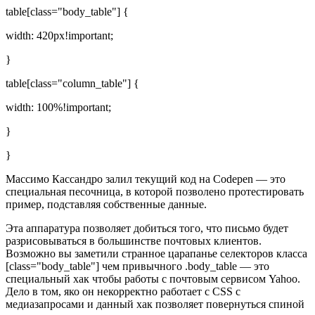
table[class="body_table"] {
width: 420px!important;
}
table[class="column_table"] {
width: 100%!important;
}
}
Массимо Кассандро залил текущий код на Codepen — это
специальная песочница, в которой позволено протестировать
пример, подставляя собственные данные.
Эта аппаратура позволяет добиться того, что письмо будет
разрисовываться в большинстве почтовых клиентов.
Возможно вы заметили странное царапанье селекторов класса
[class="body_table"] чем привычного .body_table — это
специальный хак чтобы работы с почтовым сервисом Yahoo.
Дело в том, яко он некорректно работает с CSS с
медиазапросами и данный хак позволяет повернуться спиной