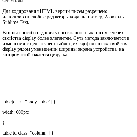
эти стили.
Для кодирования HTML-версий писем разрешено
использовать любые редакторы кода, например, Atom аль
Sublime Text.
Второй способ создания многоколоночных писем с через
свойства display более элегантен. Суть метода заключается в
изменении с целью ячеек таблиц их «дефолтного» свойства
display рядом уменьшении ширины экрана устройства, на
котором отображается цидулка:
table[class="body_table"] {
width: 600px;
}
table td[class="column"] {