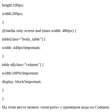
height:100px;
width:200px;
}
@media only screen and (max-width: 480px) {
table[class="body_table"] {
width: 440px!important;
}
table td[class="column"] {
width:100%!important;
display: block!important;
}
}
На этом месте можно «поиграть» с примером кода на Codepen.