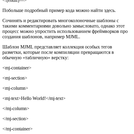
<![endif]—>
Побольше подробный пример кода можно найти здесь.
Сочинять и редактировать многоколоночные шаблоны с
такими комментариями довольно замысловато, однако этот
процесс можно упростить использованием фреймворков про
создания шаблонов, например MJML.
Шаблон MJML представляет коллекция особых тегов
разметки, которые после компиляции превращаются в
обычную «табличную» верстку:
<mj-container>
<mj-section>
<mj-column>
<mj-text>Hello World!</mj-text>
</mj-column>
</mj-section>
</mj-container>