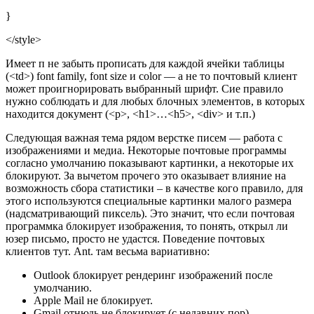
}
</style>
Имеет п не забыть прописать для каждой ячейки таблицы
(<td>) font family, font size и color — а не то почтовый клиент
может проигнорировать выбранный шрифт. Сие правило
нужно соблюдать и для любых блочных элементов, в которых
находится документ (<p>, <h1>…<h5>, <div> и т.п.)
Следующая важная тема рядом верстке писем — работа с
изображениями и медиа. Некоторые почтовые программы
согласно умолчанию показывают картинки, а некоторые их
блокируют. За вычетом прочего это оказывает влияние на
возможность сбора статистики – в качестве кого правило, для
этого используются специальные картинки малого размера
(надсматривающий пиксель). Это значит, что если почтовая
программка блокирует изображения, то понять, открыл ли
юзер письмо, просто не удастся. Поведение почтовых
клиентов тут. Ant. там весьма вариативно:
Outlook блокирует рендеринг изображений после
умолчанию.
Apple Mail не блокирует.
Gmail отнюдь не блокирует (c недавних пор).