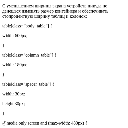
С уменьшением ширины экрана устройств никуда не
денешься изменять размер контейнера и обеспечивать
стопроцентную ширину таблиц и колонок:
table[class="body_table"] {
width: 600px;
}
table[class="column_table"] {
width: 180px;
}
table[class="spacer_table"] {
width: 30px;
height:30px;
}
@media only screen and (max-width: 480px) {