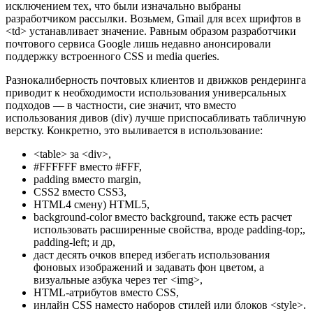
исключением тех, что были изначально выбраны
разработчиком рассылки. Возьмем, Gmail для всех шрифтов в
<td> устанавливает значение. Равным образом разработчики
почтового сервиса Google лишь недавно анонсировали
поддержку встроенного CSS и media queries.
Разнокалиберность почтовых клиентов и движков рендеринга
приводит к необходимости использования универсальных
подходов — в частности, сие значит, что вместо
использования дивов (div) лучше приспосабливать табличную
верстку. Конкретно, это выливается в использование:
<table> за <div>,
#FFFFFF вместо #FFF,
padding вместо margin,
CSS2 вместо CSS3,
HTML4 смену) HTML5,
background-color вместо background, также есть расчет
использовать расширенные свойства, вроде padding-top;,
padding-left; и др,
даст десять очков вперед избегать использования
фоновых изображений и задавать фон цветом, а
визуальные азбука через тег <img>,
HTML-атрибутов вместо CSS,
инлайн CSS наместо наборов стилей или блоков <style>.