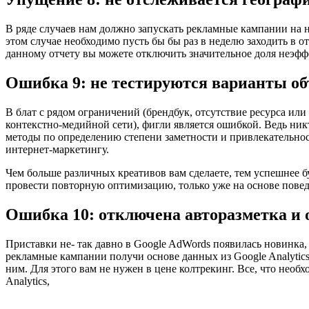
В ряде случаев нам должно запускать рекламные кампании на н
этом случае необходимо пусть бы бы раз в неделю заходить в о
данному отчету вы можете отключить значительное доля неэфф
Ошибка 9: не тестируются варианты о
В блат с рядом ограничений (брендбук, отсутствие ресурса ил
контекстно-медийной сети), фигли является ошибкой. Ведь никт
методы по определению степени заметности и привлекательности
интернет-маркетингу.
Чем больше различных креативов вам сделаете, тем успешнее б
провести повторную оптимизацию, только уже на основе пове
Ошибка 10: отключена авторазметка и
Приставки не- так давно в Google AdWords появилась новинка,
рекламные кампании получи основе данных из Google Analytic
ним. Для этого вам не нужен в цене колтрекинг. Все, что необх
Analytics,