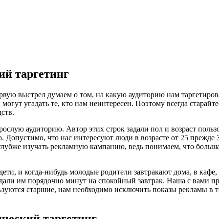
ий таргетинг
ервую выстрел думаем о том, на какую аудиторию нам таргетиров
 могут угадать те, кто нам неинтересен. Поэтому всегда старай
ств.
ослую аудиторию. Автор этих строк задали пол и возраст польз
Допустимо, что нас интересуют люди в возрасте от 25 прежде 35
убже изучать рекламную кампанию, ведь понимаем, что большая
 дети, и когда-нибудь молодые родители завтракают дома, в кафе,
али им порядочно минут на спокойный завтрак. Наша с вами пре
уются старшие, нам необходимо исключить показы рекламы в тот
ический таргетинг