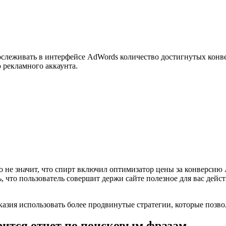
рослеживать в интерфейсе AdWords количество достигнутых конв
 рекламного аккаунта.
то не значит, что спирт включил оптимизатор цены за конверсию
ь, что пользователь совершит держи сайте полезное для вас дей
казия использовать более продвинутые стратегии, которые позво
рится отчет по поисковым фразам