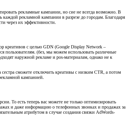
тировать рекламные кампании, но сие не всегда возможно. В
ь каждой рекламной кампании в разрезе до городам. Благодаря
ти через их эффективности.
ор креативов с целью GDN (Google Display Network –
тся пользователям. (без, мы можем использовать различные
одходят наружной рекламе и pos-материалам, однако не к
ша сестра сможете отключить креативы с низким CTR, а потом
 рекламной кампанией.
сии. То есть теперь вас можете не только оптимизировать
одажах и даже информацию о телефонных звонках и продажах за
обязательным атрибутом в случае создания связки AdWords-