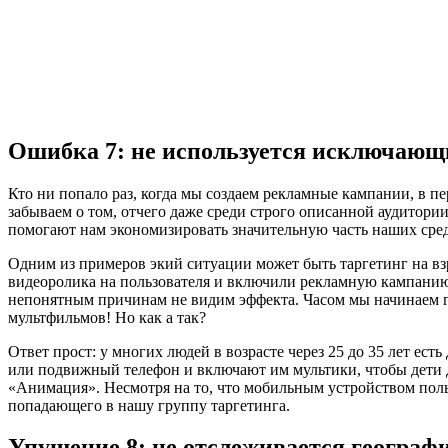
Ошибка 7: не используется исключающ
Кто ни попало раз, когда мы создаем рекламные кампании, в п
забываем о том, отчего даже среди строго описанной аудитории
помогают нам экономизировать значительную часть наших сред
Одним из примеров экий ситуации может быть таргетинг на взр
видеоролика на пользователя и включили рекламную кампанию. 
непонятным причинам не видим эффекта. Часом мы начинаем гл
мультфильмов! Но как а так?
Ответ прост: у многих людей в возрасте через 25 до 35 лет есть
или подвижный телефон и включают им мультики, чтобы дети д
«Анимация». Несмотря на то, что мобильным устройством польз
попадающего в нашу группу таргетинга.
Упущение 8: не отслеживается географ