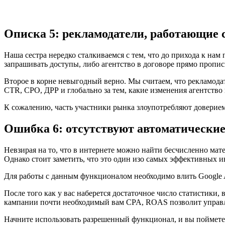
Описка 5: рекламодатели, работающие с
Наша сестра нередко сталкиваемся с тем, что до прихода к нам 
запрашивать доступы, либо агентство в договоре прямо прописы
Второе в корне невыгодный верно. Мы считаем, что рекламодат
CTR, CPO, ДРР и глобально за тем, какие изменения агентство 
К сожалению, часть участники рынка злоупотребляют доверием
Ошибка 6: отсутствуют автоматические
Невзирая на то, что в интернете можно найти бесчисленно мат
Однако стоит заметить, что это один изо самых эффективных 
Для работы с данным функционалом необходимо влить Google An
После того как у вас наберется достаточное число статистики
кампании почти необходимый вам CPA, ROAS позволит управля
Начните использовать разрешенный функционал, и вы поймете