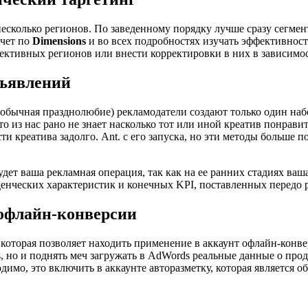
есколько регионов. По заведенному порядку лучше сразу сегмен
тчет по
Dimensions
и во всех подробностях изучать эффективност
ективных регионов или внести корректировки в них в зависимос
бъявлений
и обычная празднолюбие) рекламодатели создают только один наб
о из нас рано не знает насколько тот или иной креатив понрави
 креатива задолго. Ant. с его запуска, но эти методы больше п
удет ваша рекламная операция, так как на ее ранних стадиях ва
денческих характеристик и конечных KPI, поставленных передо
 офлайн-конверсии
 которая позволяет находить применение в аккаунт офлайн-конвер
s, но и поднять меч загружать в AdWords реальные данные о пр
одимо, это включить в аккаунте авторазметку, которая является 