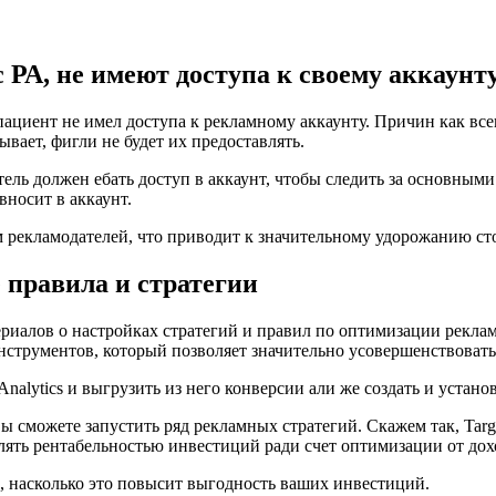
 РА, не имеют доступа к своему аккаунт
пациент не имел доступа к рекламному аккаунту. Причин как всег
вает, фигли не будет их предоставлять.
ель должен ебать доступ в аккаунт, чтобы следить за основным
вносит в аккаунт.
 рекламодателей, что приводит к значительному удорожанию ст
 правила и стратегии
ериалов о настройках стратегий и правил по оптимизации рекла
инструментов, который позволяет значительно усовершенствоват
alytics и выгрузить из него конверсии али же создать и устано
, вы сможете запустить ряд рекламных стратегий. Скажем так, Ta
ть рентабельностью инвестиций ради счет оптимизации от дох
, насколько это повысит выгодность ваших инвестиций.