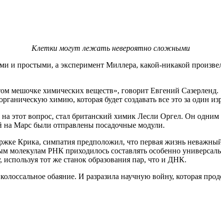
Клетки могут лежать невероятно сложными
и и простыми, а эксперимент Миллера, какой-никакой произвел 
том мешочке химических веществ», говорит Евгений Сазерленд. «
органическую химию, которая будет создавать все это за один из
 на этот вопрос, стал британский химик Лесли Оргел. Он одним 
й на Марс были отправлены посадочные модули.
держке Крика, симпатия предположил, что первая жизнь неважны
ным молекулам РНК приходилось составлять особенно универсал
 используя тот же станок образования пар, что и ДНК.
 колоссальное обаяние. И разразила научную войну, которая прод