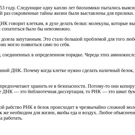
 1953 году. Следующие одну каплю лет биохимики пытались выя
ый раз сокровенные тайны жизни были выставлены для прилики.
НК говорит клеткам, в духе делать белки: молекулы, которые в
и сопатиться было бы невозможно.
дозела запутанным. Это стало большой проблемой для того любо
иях могло появиться само по себя.
соединенных в определенном порядке. Череда этих аминокислот 
аний ДНК. Почему когда клетке нужно сделать наличный белок,
и предпочитают хранить ее в безопасности. Потому-то они коп
е ДНК — это библиотечная диссертация, то РНК — это шмат бум
ой рабство РНК в белок происходит в чрезвычайно сложной моле
к же необходим для жизни, якобы еда и воздух. Любое объяснен
 работать.