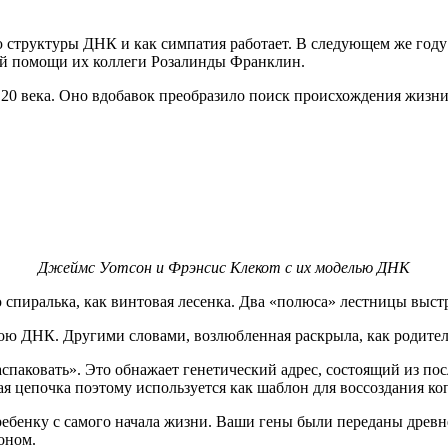
структуры ДНК и как симпатия работает. В следующем же году
й помощи их коллеги Розалинды Франклин.
0 века. Оно вдобавок преобразило поиск происхождения жизни,
Джеймс Уотсон и Фрэнсис Клекот с их моделью ДНК
 спиралька, как винтовая лесенка. Два «полюса» лестницы выс
вою ДНК. Другими словами, возлюбленная раскрыла, как родител
паковать». Это обнажает генетический адрес, состоящий из пос
я цепочка поэтому используется как шаблон для воссоздания ко
к ребенку с самого начала жизни. Ваши гены были переданы дре
оном.