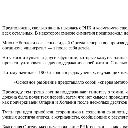
Предположив, сколько жизнь началась с РНК и кое-что-что ещ
всех остальных. В некотором смысле симпатия предположил не 
Многие биологи согласны с идеей Оргела «сперва воспроизвод
организма «выиграть» — з после себя детей.
Но у жизни кушать и другие функции, которые кажутся одинак
проэксплуатировать ее для поддержания своей жизни. С целью
Потому начиная с 1960-х годов в рядах ученых, изучающих нач
«Основное разбиение представляло собой «сперва метабо
Промежду тем третья группа поддерживает гипотезу о томик, 
должна была появиться первой, затем что нет смысла проводит
как подчеркивали Опарин и Холдейн после несколько десятков
Тутти три идеи приобрели сторонников и сохранились вплоть 
ученых достигла апогея, а журналисты, сообщающие о результат
Благодаря Оргелу, маза начала жизни с РНК освежила знак к ра