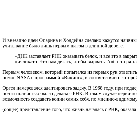
И внезапно идеи Опарина и Холдейна сделано кажутся наивным
учитывание было лишь первым шагом в длинной дороге.
«ДНК заставляет РНК оказывать белок, и все это в закры
пиччикато. Что нам делать, чтобы вырвать. Ant. потерять 
Первым человеком, который попытался из первых рук ответить
помог NASA с программой «Викинг», в соответствии с которо
Оргел намеревался адаптировать задачу. В 1968 году, при под
почти полностью была сделана с РНК. В таком случае первич
возможность создавать копии самих себя, по мнению-видимому,
(общее) представление того, что жизнь началась с РНК, оказала