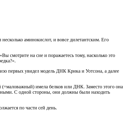
несколько аминокислот, и вовсе дилетантским. Его
Вы смотрите на сие и поражаетесь тому, насколько это
редка?».
изо первых увидел модель ДНК Крика и Уотсона, а далее
й (=маловажный) имела белков или ДНК. Заместо этого она
ьными. С одной стороны, они должны были находить
олжается по части сей день.