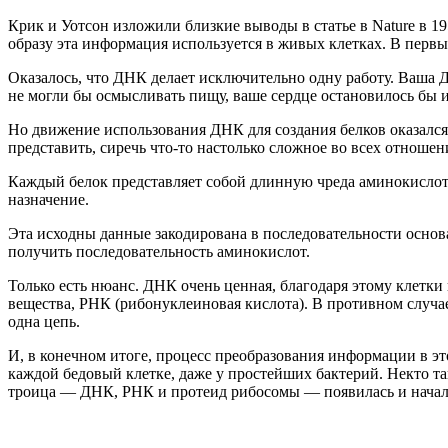
Крик и Уотсон изложили близкие выводы в статье в Nature в
образу эта информация используется в живых клетках. В перв
Оказалось, что ДНК делает исключительно одну работу. Ваша Д
не могли бы осмысливать пищу, ваше сердце остановилось бы 
Но движение использования ДНК для создания белков оказался 
представить, сиречь что-то настолько сложное во всех отношен
Каждый белок представляет собой длинную чреда аминокислот, 
назначение.
Эта исходны данные закодирована в последовательности основ
получить последовательность аминокислот.
Только есть нюанс. ДНК очень ценная, благодаря этому клетк
вещества, РНК (рибонуклеиновая кислота). В противном случа
одна цепь.
И, в конечном итоге, процесс преобразования информации в эт
каждой бедовый клетке, даже у простейших бактерий. Некто та
троица — ДНК, РНК и протеид рибосомы — появилась и начала