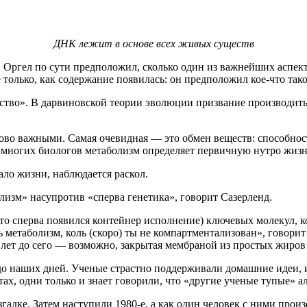
ДНК лежит в основе всех живых существ
е, Оргел по сути предположил, сколько один из важнейших аспе
только, как содержание появилась: он предположил кое-что тако
ство». В дарвиновской теории эволюции призвание производить 
ово важными. Самая очевидная — это обмен веществ: способнос
 многих биологов метаболизм определяет первичную нутро жизн
ало жизни, наблюдается раскол.
лизм» насупротив «сперва генетика», говорит Сазерленд.
что сперва появился контейнер исполнение) ключевых молекул, 
ь метаболизм, коль (скоро) ты не компартментализован», говори
 лет до сего — возможно, закрытая мембраной из простых жиров
до наших дней. Ученые страстно поддерживали домашние идеи, 
ах, одни только и знает говорили, что «другие ученые тупые» а
згадке. Затем наступили 1980-е, а как один человек с ними прои