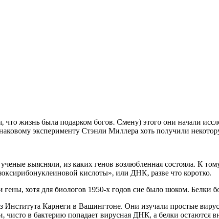
, что жизнь была подарком богов. Смену) этого они начали иссл
 знаковому эксперименту Стэнли Миллера хоть получили некото
ь ученые выясняли, из каких генов возлюбленная состояла. К то
зоксирибонуклеиновой кислоты», или ДНК, разве что коротко.
гены, хотя для биологов 1950-х годов сие было шоком. Белки б
из Института Карнеги в Вашингтоне. Они изучали простые виру
, чисто в бактерию попадает вирусная ДНК, а белки остаются 