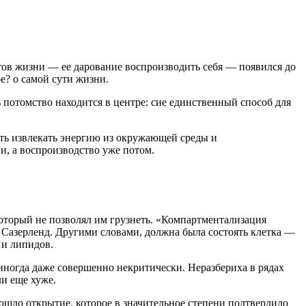
ктов жизни — ее дарование воспроизводить себя — появился до
е? о самой сути жизни.
потомство находится в центре: сие единственный способ для
ть извлекать энергию из окружающей среды и
и, а воспроизводство уже потом.
который не позволял им грузнеть. «Компартментализация
т Сазерленд. Другими словами, должна была состоять клетка —
 и липидов.
иногда даже совершенно некритически. Неразбериха в рядах
ли еще хуже.
зошло открытие, которое в значительное степени подтвердило