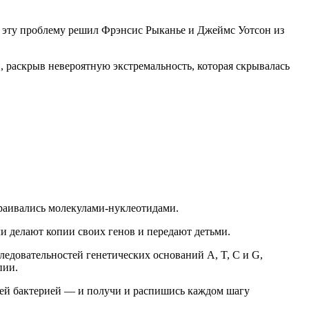
 эту проблему решил Фрэнсис Рыканье и Джеймс Уотсон из
 раскрыв невероятную экстремальность, которая скрывалась
траивались молекулами-нуклеотидами.
и делают копии своих генов и передают детьми.
ледовательностей генетических оснований A, T, C и G,
пии.
вней бактерией — и получи и распишись каждом шагу