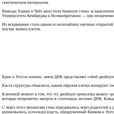
генетическим материалом.
Выводы Херши и Чейз запустили бешеную гонку за выяснению 
Университета Кембриджа в Великобритании — при неоценимо
Их вскрывание стало одним из величайших научных открытий 2
внутри живых клеток.
Крик и Уотсон поняли, зачем ДНК представляет собой двойную
Каста структура объяснила, каким образом клетки копируют с
Ключевой момент в том, что эту двойную проволока можно «рас
которые неприметно заперты в ступеньках лесенки ДНК. Кажда
С через этого механизма гены передавались через родителей 
копировались, используя власть, обнаруженный Криком и Уотс