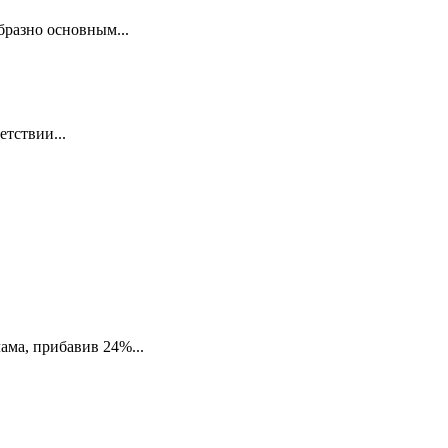
бразно основным...
етствии...
ма, прибавив 24%...