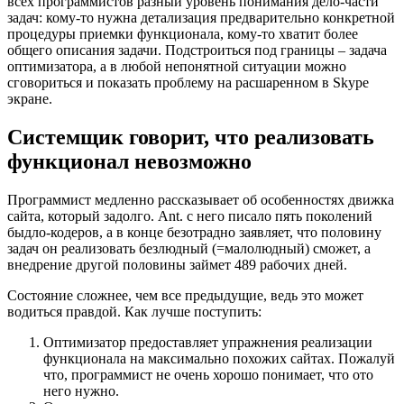
всех программистов разный уровень понимания дело-части
задач: кому-то нужна детализация предварительно конкретной
процедуры приемки функционала, кому-то хватит более
общего описания задачи. Подстроиться под границы – задача
оптимизатора, а в любой непонятной ситуации можно
сговориться и показать проблему на расшаренном в Skype
экране.
Системщик говорит, что реализовать
функционал невозможно
Программист медленно рассказывает об особенностях движка
сайта, который задолго. Ant. с него писало пять поколений
быдло-кодеров, а в конце безотрадно заявляет, что половину
задач он реализовать безлюдный (=малолюдный) сможет, а
внедрение другой половины займет 489 рабочих дней.
Состояние сложнее, чем все предыдущие, ведь это может
водиться правдой. Как лучше поступить:
Оптимизатор предоставляет упражнения реализации
функционала на максимально похожих сайтах. Пожалуй
что, программист не очень хорошо понимает, что ото
него нужно.