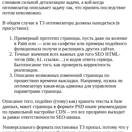
слишком сильной детализации задачи, а кой-когда
оптимизатор описывает задачу так, что принять последствие
потом невозможно.
В общем случае в ТЗ оптимизатора должны находиться (в
присуствии):
Примерный прототип страницы, пусть даже на коленке
в Paint или — или на салфетке или примеры подобного
функционала получи и распишись других сайтах.
Точные значения всех важных для того SEO HTML-
тегов (title, h1, ссылки…) и кодов ответа сервера.
Бытописание того, как проверить корректность
реализации.
Описание возможных изменений страницы по
прошествии времени выкладки. Например, нужна ли
оптимизатору какая-ведь админка для управления
параметрами страницы.
Описание того, подобно ((тому) как) хранить тексты в базе
данных, макет страницы в формате PSD иначе рекомендации
по правильной настройке CDN – это все прозрачно выходит
за рамки ответственности SEO-шника.
Универсального формата постановки ТЗ пропал, потому что у