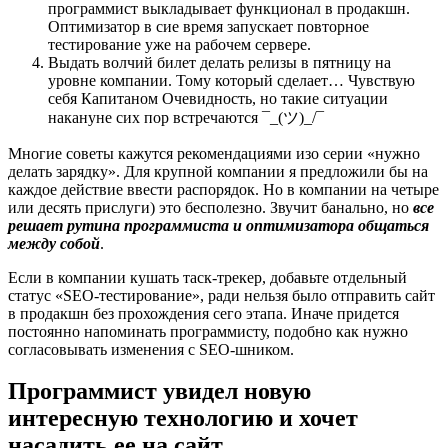
программист выкладывает функционал в продакшн.
Оптимизатор в сие время запускает повторное
тестирование уже на рабочем сервере.
Выдать волчий билет делать релизы в пятницу на
уровне компании. Тому который сделает… Чувствую
себя Капитаном Очевидность, но такие ситуации
накануне сих пор встречаются ¯_(ツ)_/¯
Многие советы кажутся рекомендациями изо серии «нужно
делать зарядку». Для крупной компании я предложили бы на
каждое действие ввести распорядок. Но в компании на четыре
или десять прислуги) это бесполезно. Звучит банально, но
все
решает рутина программиста и оптимизатора общаться
между собой
.
Если в компании кушать таск-трекер, добавьте отдельный
статус «SEO-тестирование», ради нельзя было отправить сайт
в продакшн без прохождения сего этапа. Иначе придется
постоянно напоминать программисту, подобно как нужно
согласовывать изменения с SEO-шником.
Программист увидел новую
интересную технологию и хочет
насадить ее на сайт