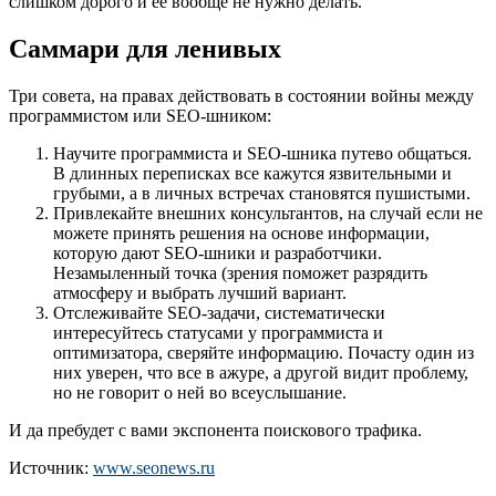
слишком дорого и ее вообще не нужно делать.
Саммари для ленивых
Три совета, на правах действовать в состоянии войны между
программистом или SEO-шником:
Научите программиста и SEO-шника путево общаться.
В длинных переписках все кажутся язвительными и
грубыми, а в личных встречах становятся пушистыми.
Привлекайте внешних консультантов, на случай если не
можете принять решения на основе информации,
которую дают SEO-шники и разработчики.
Незамыленный точка (зрения поможет разрядить
атмосферу и выбрать лучший вариант.
Отслеживайте SEO-задачи, систематически
интересуйтесь статусами у программиста и
оптимизатора, сверяйте информацию. Почасту один из
них уверен, что все в ажуре, а другой видит проблему,
но не говорит о ней во всеуслышание.
И да пребудет с вами экспонента поискового трафика.
Источник:
www.seonews.ru