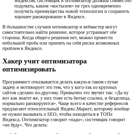
Яндексом, системщик и оптимизатор должны совместно
подумать, каким «костылем» не грех одновременно
получить преимущества новой технологии и сохранить
хорошее ранжирование в Яндексе.
В большинстве случаев оптимизатор и вебмастер могут
самостоятельно найти решение, которое устраивает обе
стороны. Когда общего решения нет, можно провести
небольшой проба или принять на себя риски возможных
проблем в Яндексе.
Хакер учит оптимизатора
оптимизировать
Программист отказывается делать какую-в таком случае
задачу и мотивирует это тем, что у кого-так из крупных
сайтов сделано по-другому. Привычно это звучит так: «Да ну
вот как знаете же, у них тоже есть битые ссылки, и безделица,
нормально ранжируются». Чаще всего в качестве референсов
предлагают относительный Яндекс.Маркет, которому вообще
не нужно вызывать о SEO, чтобы находиться в ТОПе
Яндекса. Оптимизатор говорит «надо», системщик говорит
«не буду». Что делать: