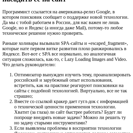
Программист ссылается на американка-релиз Google, в
котором поисковик сообщает о поддержке новой технологии.
Да мы с тобой работаем в России, для нас важен не лишь
Google, но и Яндекс (а иногда даже Mail), потому-то любое
техническое решение нужно проверять.
Раньше холивары вызывали SPA-сайты и «escaped_fragment»,
которые нате первом витке развития плохо ранжировались в
Яндексе. Вот-вот с SPA все нормально, но аналогичная
ситуация сложилась, как-то, с Lazy Loading Images and Video.
Что делать руководителю:
Оптимизатор вынужден изучить тему, проанализировать
российский и зарубежный опыт использования,
встретить, как на практике реагируют поисковики на
сайты с подобной технологией. Виртуально, все не так
страшно;
Вместе со ссылкой кракер дает гугл-док с информацией
о технической ценности применения технологии.
Хватит (за глаза) ли сайт быстрее работать? Будет ли
попроще внедрять новые задачи? Можно ли решить ту
но задачу старыми инструментами?
Если выявлены проблемы в восприятии технологии