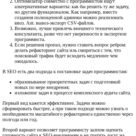
Оптимизатор совместно с программистом ищут
альтернативные варианты: как бы решить ту же задачу,
но другим функционалом. Как например, вместо
создания полноценной админки можно реализовать
ввоз. Ant. вывоз-экспорт CSV-файлов.
Возможно, лучше привлечь внешнего технического
консультанта, разве что нет уверенности в экспертизе
программиста.
Если решения пропал, нужно ставить вопрос ребром:
делать рефакторинг сайта иль смириться с тем, что
поисковый трафик будет всходить медленнее чем
ожидалось.
В SEO есть два подхода к постановке задач программистам:
образовывание приоритетных задач с подготовкой
новых по мере внедрения;
изложение задач в процессе комплексного аудита сайта.
Первый вид кажется эффективнее. Задачи можно
сформировать быстрее, а при таком подходе можно узнать о
необходимости масштабного рефакторинга единственно через
полгода или год.
Второй вариант позволяет программисту залпом оценить
готовность сайта к SEO-внедрениям и не тратить досуг на