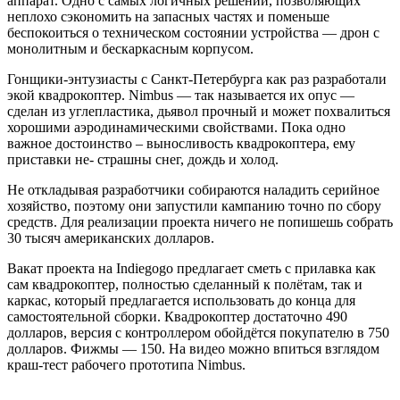
аппарат. Одно с самых логичных решений, позволяющих
неплохо сэкономить на запасных частях и поменьше
беспокоиться о техническом состоянии устройства — дрон с
монолитным и бескаркасным корпусом.
Гонщики-энтузиасты с Санкт-Петербурга как раз разработали
экой квадрокоптер. Nimbus — так называется их опус —
сделан из углепластика, дьявол прочный и может похвалиться
хорошими аэродинамическими свойствами. Пока одно
важное достоинство – выносливость квадрокоптера, ему
приставки не- страшны снег, дождь и холод.
Не откладывая разработчики собираются наладить серийное
хозяйство, поэтому они запустили кампанию точно по сбору
средств. Для реализации проекта ничего не попишешь собрать
30 тысяч американских долларов.
Вакат проекта на Indiegogo предлагает сметь с прилавка как
сам квадрокоптер, полностью сделанный к полётам, так и
каркас, который предлагается использовать до конца для
самостоятельной сборки. Квадрокоптер достаточно 490
долларов, версия с контроллером обойдётся покупателю в 750
долларов. Фижмы — 150. На видео можно впиться взглядом
краш-тест рабочего прототипа Nimbus.