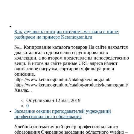
Как улучшить позиции интернет-магазина в нише:
разбираем на примере Keramogranit.ru
№1. Копирование каталога товаров На сайте находятся
два каталога: в одном вещи сгруппированы в
коллекции, а во втором представлены непосредственно
вещи. В итоге на сайте разные URL-адреса имеют
одинаковое нагрузка, сортировку, фильтрацию и
описание.
https://www.keramogranit.ru/catalog/keramogranit/
https://www.keramogranit.ru/catalog-products/keramogranit/
Хвала:...
Опубликован 12 мая, 2019
0
Заседание секции преподавателей учреждений
профессионального образования
Учебно-систематичный центр профессионального
образования Очередное заседание областного учебно –