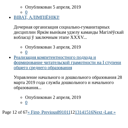
Опубликован 5 апреля, 2019
0
ВІВАТ, АЛІМПІЁНІКІ!
Дочерная организация социально-гуманитарных
дисциплин Яркім вынікам удзелу каманды Магілёўскай
вобласці ў заключным этапе XXXV...
Опубликован 3 апреля, 2019
0
Реализация компетентностного подхода и
формирование читательской грамотности на I ступени
общего среднего образования
Управление начального и дошкольного образования 28
марта 2019 года служба дошкольного и начального
образования...
Опубликован 2 апреля, 2019
0
Page 12 of 67
« First
‹ Previous
8
9
10
11
12
13
14
15
16
Next ›
Last »