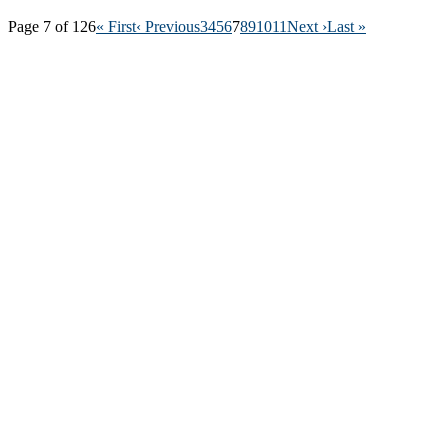
Page 7 of 126
« First
‹ Previous
3
4
5
6
7
8
9
10
11
Next ›
Last »